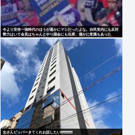
今より安倍一強時代のほうが遥かにマシだったよな。自民党内にも反対
勢力はいて会見はちゃんとやり国会にも出席、僅かに常識もあった
女さんビッパーきてくれお話したい❗❗❗❗❗❗❗❗❗❗