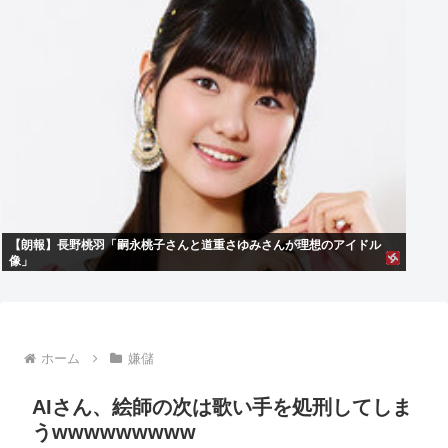
【朗報】長野桃羽「嗣永桃子さんと道重さゆみさんが理想のアイドル
像」
ホーム
嫌儲
AIさん、絵師の次は歌い手を処刑してしま
うwwwwwwwww