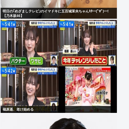
明日の｢めざましテレビ｣のイマドキに五百城茉央ちゃんｷﾀ━(ﾟ∀ﾟ)━!
【乃木坂46】
福原遥、老け始める