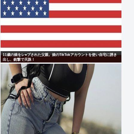
11歳の娘をレ●プされた父親。娘のTikTokアカウントを使い自宅に誘き
出し、銃撃で天誅！