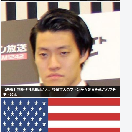
【悲報】霜降り明星粗品さん、後輩芸人のファンから苦言を呈されブチ
ギレ発狂…