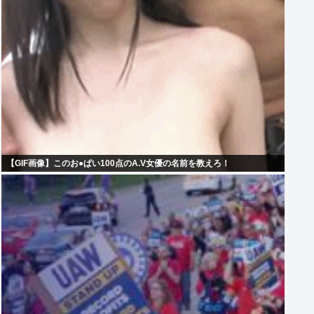
【GIF画像】このお●ぱい100点のA.V女優の名前を教えろ！