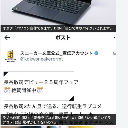
オタク「パソコン自作できます」DQN「自分で車やバイクいじれます」
ラノベ作家（52）「新作ラブコメ書いたぞ！w」X民「いい歳こいてラ
ブコメ（笑）恥ずかしくないの？」