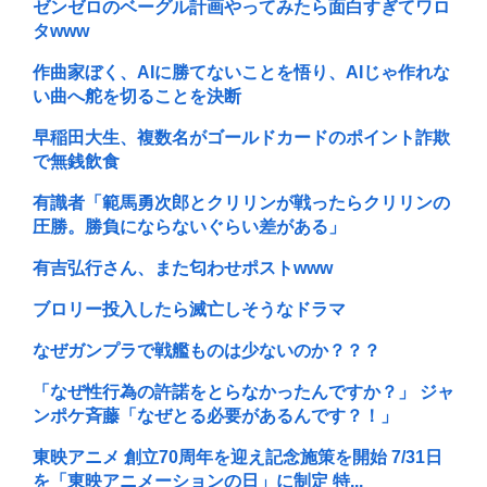
ゼンゼロのベーグル計画やってみたら面白すぎてワロ
タwww
作曲家ぼく、AIに勝てないことを悟り、AIじゃ作れな
い曲へ舵を切ることを決断
早稲田大生、複数名がゴールドカードのポイント詐欺
で無銭飲食
有識者「範馬勇次郎とクリリンが戦ったらクリリンの
圧勝。勝負にならないぐらい差がある」
有吉弘行さん、また匂わせポストwww
ブロリー投入したら滅亡しそうなドラマ
なぜガンプラで戦艦ものは少ないのか？？？
「なぜ性行為の許諾をとらなかったんですか？」 ジャ
ンポケ斉藤「なぜとる必要があるんです？！」
東映アニメ 創立70周年を迎え記念施策を開始 7/31日
を「東映アニメーションの日」に制定 特...