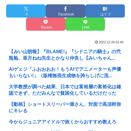
X
Facebook
はてブ
Pocket
LINE
2022.12.29 01:40
【みい山朗報】『BLAME!』『シドニアの騎士』の弐
瓶勉、亜月ねね先生とかなり仲良し【みいちゃん...
AIゲェジ「ふおおおお！もうAIでアニメーターも声優
もいらない!」（版権無視生成物を誇らしげに流...
大学教授が調べた結果、日本では富裕層の富裕化は確
認できず、ただみんなで貧困化しているだけだった
【動画】ショートスリーパー堀さん、対面で高須幹弥
にキレる
今からジュニアアイドルで抜くからおすすめ教えろ