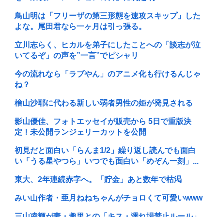
鳥山明は「フリーザの第三形態を速攻スキップ」した
よな。尾田君なら一ヶ月は引っ張る。
立川志らく、ヒカルを弟子にしたことへの「談志が泣
いてるぞ」の声を”一言”でピシャリ
今の流れなら「ラブやん」のアニメ化も行けるんじゃ
ね？
檜山沙耶に代わる新しい弱者男性の姫が発見される
影山優佳、フォトエッセイが販売から 5日で重版決
定！未公開ランジェリーカットを公開
初見だと面白い「らんま1/2」繰り返し読んでも面白
い「うる星やつら」いつでも面白い「めぞん一刻」...
東大、2年連続赤字へ。「貯金」あと数年で枯渇
みい山作者・亜月ねねちゃんがチョロくて可愛いwww
三山凌輝が妻・趣里との「キス・濡れ場禁止ルール」