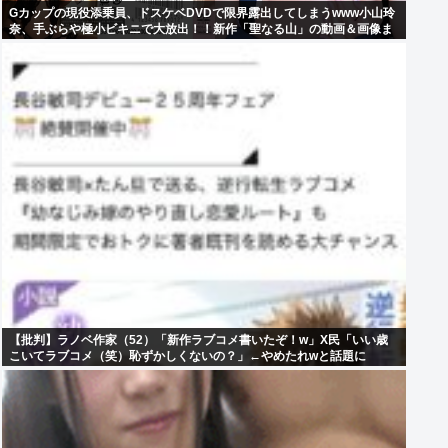
Gカップの現役添乗員、ドスケベDVDで限界露出してしまうwww小山玲
奈、手ぶらや極小ビキニで大放出！！新作「聖なる山」の動画＆画像ま
とめ！
【批判】ラノベ作家（52）「新作ラブコメ書いたぞ！w」X民「いい歳
こいてラブコメ（笑）恥ずかしくないの？」←やめたれwと話題に