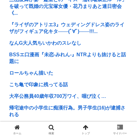
を破って既婚の元宝塚女優・花乃まりあと連日密会
《...
『ライザのアトリエ3』ウェディングドレス姿のライ
ザがフィギュア化キタ───(ﾟ∀ﾟ)───!!!...
なんG大人気ちいかわのスレなし
BSSエ口漫画『未恋-みれん-』NTRよりも抜けると話
題に
ロールちゃん描いた
こち亀で印象に残ってる話
大卒公務員40歳年収700万ワイ、咽び泣く…
帰宅途中の小学生に痴漢行為。男子学生(16)が逮捕さ
れる
【プロレス】長州小力 西口DXプロレス8月大会でリン
グ復帰 対戦相手はクロちゃん 道交法違反の疑...
ホーム
検索
トップ
サイドバー