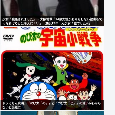
少女「強姦されました」→ 大阪地裁「14歳女性がありもしない被害をで
っちあげるとは考えにくい」→懲役12年→元少女「嘘でしたw」
ドラえもん映画、『のび太「の」』と『のび太「と」』の違いがわから
ないと話題に