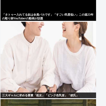
「タトゥー入れてる奴は全員バカです」「すごい民度低い」この道23年
の彫り師YouTuberの動画が話題
三大ギャルに求める要素「処女」「ピンク色乳首」「彼氏」