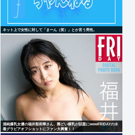
ネット上で女性に対して「まーん（笑）」とか言う男性。
清純爆乳女優の福井梨莉華さん、際どい横乳が話題にwwwFRIDAYの水
着グラビアオフショットにファン大興奮！！