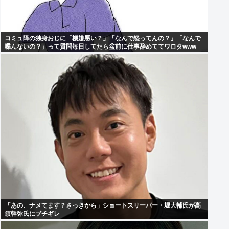
コミュ障の独身おじに「機嫌悪い？」「なんで怒ってんの？」「なんで
喋んないの？」って質問毎日してたら盆前に仕事辞めててワロタwww
「あの、ナメてます？さっきから」ショートスリーパー・堀大輔氏が高
須幹弥氏にブチギレ