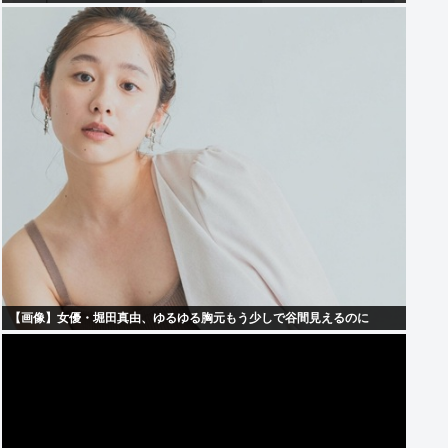
【画像】女優・堀田真由、ゆるゆる胸元もう少しで谷間見えるのに