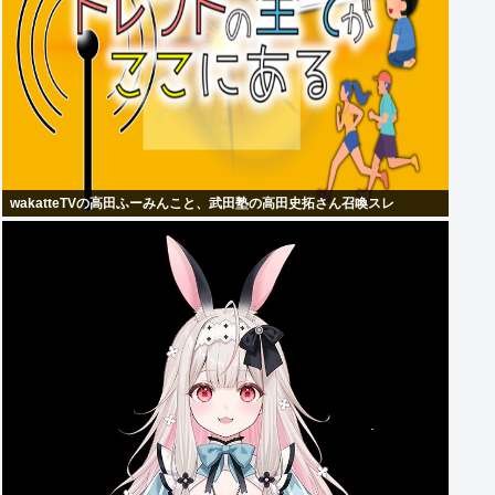
wakatteTVの高田ふーみんこと、武田塾の高田史拓さん召喚スレ