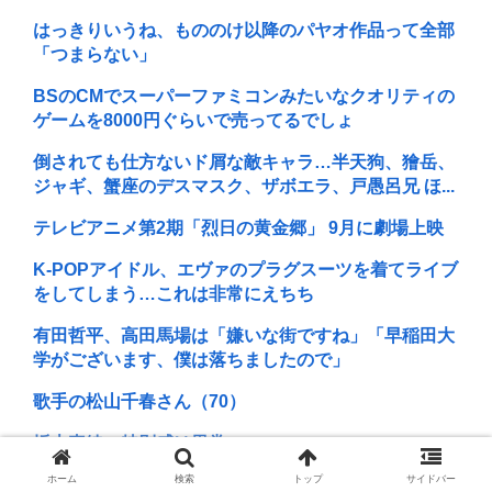
はっきりいうね、もののけ以降のパヤオ作品って全部
「つまらない」
BSのCMでスーパーファミコンみたいなクオリティの
ゲームを8000円ぐらいで売ってるでしょ
倒されても仕方ないド屑な敵キャラ…半天狗、獪岳、
ジャギ、蟹座のデスマスク、ザボエラ、戸愚呂兄 ほ...
テレビアニメ第2期「烈日の黄金郷」 9月に劇場上映
K-POPアイドル、エヴァのプラグスーツを着てライブ
をしてしまう…これは非常にえちち
有田哲平、高田馬場は「嫌いな街ですね」「早稲田大
学がございます、僕は落ちましたので」
歌手の松山千春さん（70）
坂本真綾の特別感は異常
ホーム
検索
トップ
サイドバー
1浪して法政に入った女さん、ワカッテTVのせいでジ