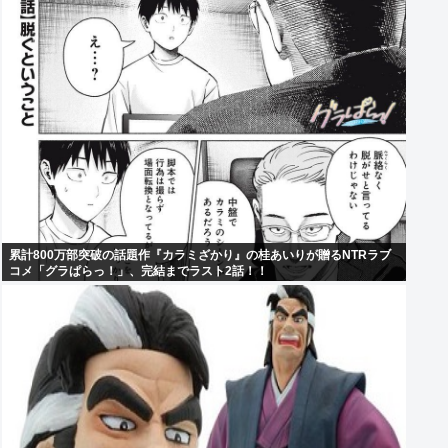
累計800万部突破の話題作『カラミざかり』の桂あいりが贈るNTRラブ
コメ「グラぱらっ！」、完結までラスト2話！！