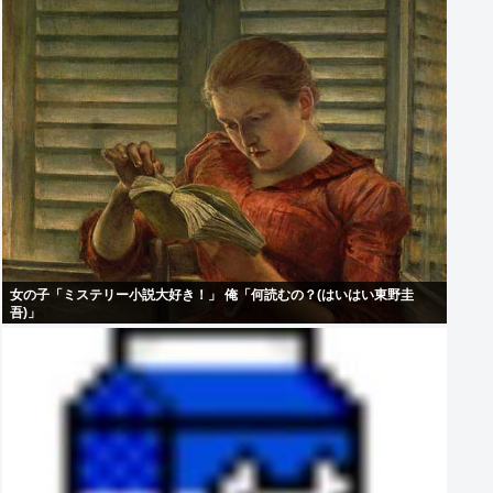
女の子「ミステリー小説大好き！」 俺「何読むの？(はいはい東野圭
吾)」