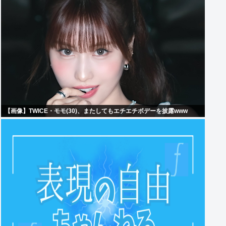
【画像】TWICE・モモ(30)、またしてもエチエチボデーを披露www