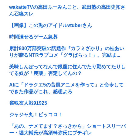
wakatteTVの高田ふーみんこと、武田塾の高田史拓さ
ん召喚スレ
【画像】この兎のアイドルvtuberさん
時間潰せるゲーム急募
累計800万部突破の話題作『カラミざかり』の桂あい
りが贈るNTRラブコメ「グラぱらっ！」、完結ま...
美味しんぼってなんで銀座に住んでたり勤めてたりし
てる奴が「農薬」否定してんの？
AIに「ドラクエ5の昔風アニメを作って」と命令して
できた作品がこれ、感想よろ
雀魂友人戦91925
ジャジャ丸！ピッコロ！
「あの、ナメてます？さっきから」ショートスリーパ
ー・堀大輔氏が高須幹弥氏にブチギレ