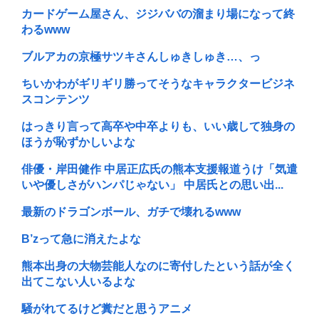
カードゲーム屋さん、ジジババの溜まり場になって終
わるwww
ブルアカの京極サツキさんしゅきしゅき…、っ
ちいかわがギリギリ勝ってそうなキャラクタービジネ
スコンテンツ
はっきり言って高卒や中卒よりも、いい歳して独身の
ほうが恥ずかしいよな
俳優・岸田健作 中居正広氏の熊本支援報道うけ「気遣
いや優しさがハンパじゃない」 中居氏との思い出...
最新のドラゴンボール、ガチで壊れるwww
B’zって急に消えたよな
熊本出身の大物芸能人なのに寄付したという話が全く
出てこない人いるよな
騒がれてるけど糞だと思うアニメ