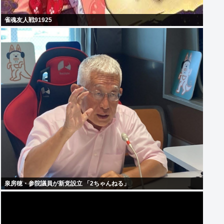
雀魂友人戦91925
泉房穂・参院議員が新党設立 「2ちゃんねる」