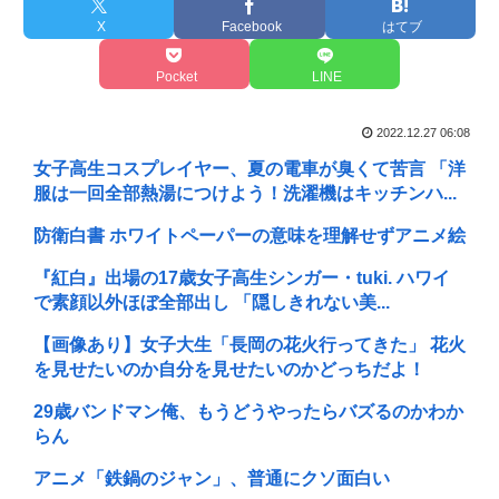
X
Facebook
はてブ
Pocket
LINE
2022.12.27 06:08
女子高生コスプレイヤー、夏の電車が臭くて苦言 「洋
服は一回全部熱湯につけよう！洗濯機はキッチンハ...
防衛白書 ホワイトペーパーの意味を理解せずアニメ絵
『紅白』出場の17歳女子高生シンガー・tuki. ハワイ
で素顔以外ほぼ全部出し 「隠しきれない美...
【画像あり】女子大生「長岡の花火行ってきた」 花火
を見せたいのか自分を見せたいのかどっちだよ！
29歳バンドマン俺、もうどうやったらバズるのかわか
らん
アニメ「鉄鍋のジャン」、普通にクソ面白い