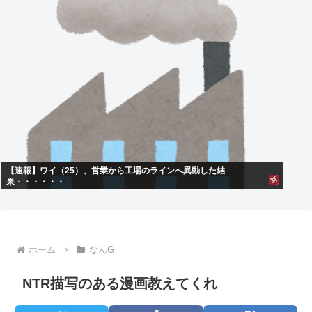
【速報】ワイ（25）、営業から工場のラインへ異動した結
果・・・・・・
ホーム
なんG
NTR描写のある漫画教えてくれ