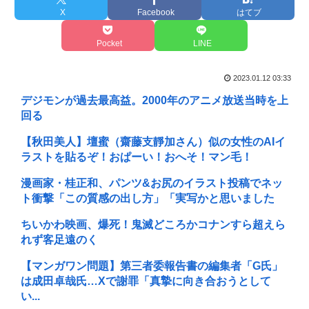
X
Facebook
はてブ
Pocket
LINE
2023.01.12 03:33
デジモンが過去最高益。2000年のアニメ放送当時を上
回る
【秋田美人】壇蜜（齋藤支靜加さん）似の女性のAIイ
ラストを貼るぞ！おぱーい！おへそ！マン毛！
漫画家・桂正和、パンツ&お尻のイラスト投稿でネッ
ト衝撃「この質感の出し方」「実写かと思いました
ちいかわ映画、爆死！鬼滅どころかコナンすら超えら
れず客足遠のく
【マンガワン問題】第三者委報告書の編集者「G氏」
は成田卓哉氏…Xで謝罪「真摯に向き合おうとして
い...