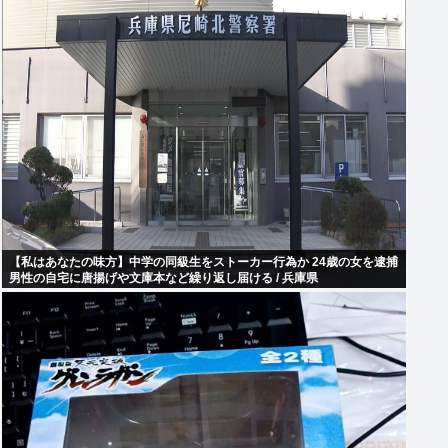
【私はあなたの味方】中学の同級生をストーカー行為か 24歳の女を逮捕
男性の自宅に唐揚げや文庫本など繰り返し届ける / 兵庫県