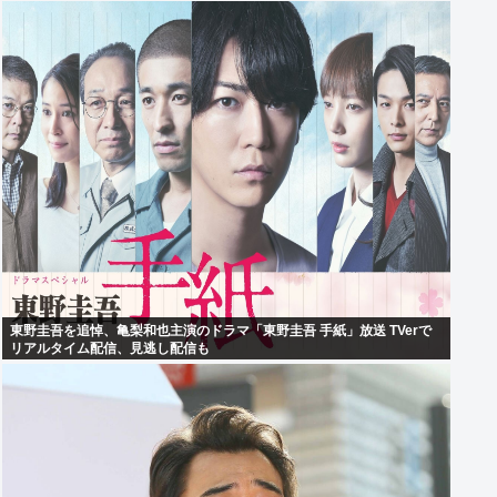
東野圭吾を追悼、亀梨和也主演のドラマ「東野圭吾 手紙」放送 TVerで
リアルタイム配信、見逃し配信も