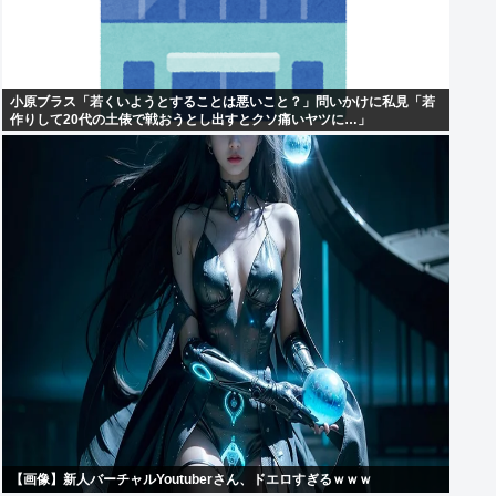
小原ブラス「若くいようとすることは悪いこと？」問いかけに私見「若
作りして20代の土俵で戦おうとし出すとクソ痛いヤツに…」
【画像】新人バーチャルYoutuberさん、ドエロすぎるｗｗｗ