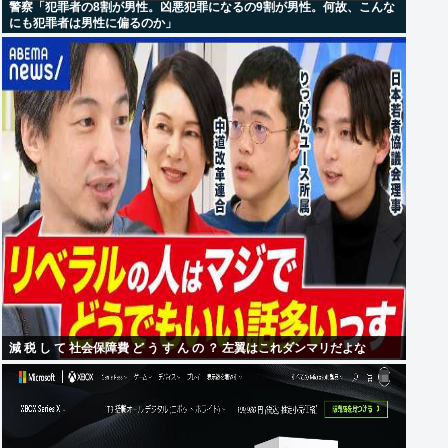
警察「犯罪者の8割が男性。凶悪犯罪になるの9割が男性。何故、こんな
にも犯罪者は男性に偏るのか」
減 税 し て 社会保障費 ど う す ん の ？ 左翼はこれダンマリだよな