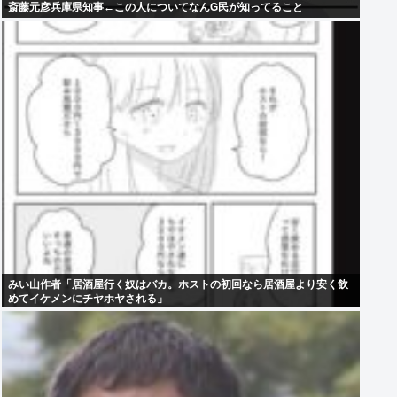
斎藤元彦兵庫県知事←この人についてなんG民が知ってること
みい山作者「居酒屋行く奴はバカ。ホストの初回なら居酒屋より安く飲
めてイケメンにチヤホヤされる」