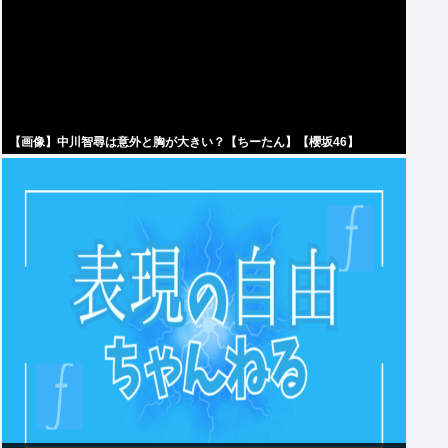
【画像】中川智尋は意外と胸が大きい？【ちーたん】【櫻坂46】