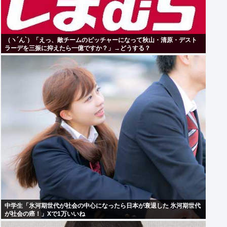
（ヽ´ん`）「えっ、敵チームのピッチャーになって秋山・清原・デスト
ラーデを三振に抑えたら一億ですか？」→どうする？
中学生「氷河期世代が社会の中心になったら日本が衰退した 氷河期世代
が社会の癌！」Xで1万いいね