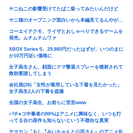
ヤニねこの影響受けてたばこ吸ってみたいんだけど
ヤニ猫のオープニング面白いから本編見てるんやが…
コーエイテクモ、ライザとおしゃべりできるゲームを
発売。ムチムチムワァ
XBOX Series S、29,980円だったはずが、いつのまに
か10万円近い価格に
女子高生さん、顔面にクマ撃退スプレーを噴射されて
救助要請してしまう
会社員(26)「女性が着用している下着を見たかった」
女子高生2人の下着を盗撮
全国の女子高生、お前らに苦言www
パチ●コ中毒者の99%はアニメに興味なく、いつも打
ってる台の原作も知らないという不都合な真実
ヤマカン「もし『みいちゃんと山田さん』のアニメ化