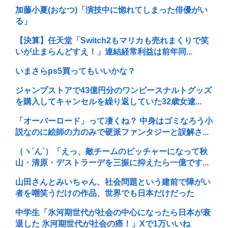
加藤小夏(おなつ)「演技中に惚れてしまった俳優がい
る」
【決算】任天堂「Switch2もマリカも売れまくりで笑
いが止まらんどすえ！」連結経常利益は前年同...
いまさらps5買ってもいいかな？
ジャンプストアで43億円分のワンピースナルトグッズ
を購入してキャンセルを繰り返していた32歳女逮...
「オーバーロード」って凄くね？ 中身はゴミなろう小
説なのに絵師の力のみで硬派ファンタジーと誤解さ...
（ヽ´ん`）「えっ、敵チームのピッチャーになって秋
山・清原・デストラーデを三振に抑えたら一億です...
山田さんとみいちゃん、社会問題という建前で障がい
者を嘲笑うだけの作品、世界でも日本だけだった
中学生「氷河期世代が社会の中心になったら日本が衰
退した 氷河期世代が社会の癌！」Xで1万いいね