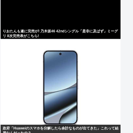
りおたんも遂に完売が! 乃木坂46 42ndシングル「是非に及ばず」ミーグ
リ 8次完売表がこちら!
政府「Huaweiのスマホを分解したら余計なものが出てきた」これって結