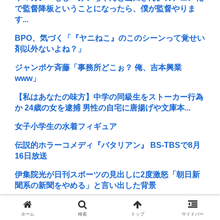
で監督降板ということになったら、僕が監督やりま
す...
BPO、気づく「『ヤニねこ』のこのシーンって覚せい
剤以外ないよね？」
ジャンポケ斉藤「事務所どこぉ？ 俺、吉本興業
www」
【私はあなたの味方】中学の同級生をストーカー行為
か 24歳の女を逮捕 男性の自宅に唐揚げや文庫本...
女子小学生の水着フィギュア
伝説的ホラーコメディ『バタリアン』 BS-TBSで8月
16日放送
伊集院光が日刊スポーツの見出しに2度激怒「朝日新
聞系の新聞をやめる」と言い出した背景
「エヴァ」おせちが登場！”ロンギヌスの槍”がピック
に！23,650円
ホーム
検索
トップ
サイドバー