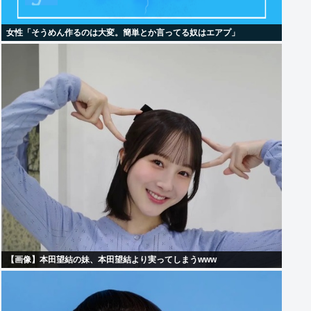
女性「そうめん作るのは大変。簡単とか言ってる奴はエアプ」
【画像】本田望結の妹、本田望結より実ってしまうwww