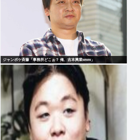
ジャンポケ斉藤「事務所どこぉ？ 俺、吉本興業www」