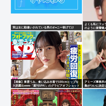
よくも私にフェ
実は女に勘違いされている男のオ●ニー挙げてけ
のように復讐燃え
否
【画像】東雲うみ、食い込み水着で100cmヒップを
アミーズ事務所
大胆露出www「週刊SPA!」のグラビアオフショット
集がついに決定
が万バズ！！！