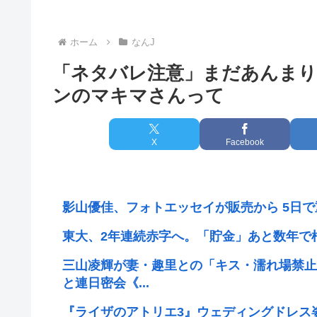
ホーム
なんJ
「ネタバレ注意」まだあんま
ンのマキマさんって
X
Facebook
影山優佳、フォトエッセイが販売から 5日
東大、2年連続赤字へ。「貯金」あと数年で
三山凌輝が妻・趣里との「キス・濡れ場禁止
と連日密会《...
『ライザのアトリエ3』ウェディングドレス姿のライ