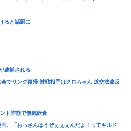
抜けると話題に
)が逮捕される
大会でリング復帰 対戦相手はクロちゃん 道交法違反
」
ント詐欺で無銭飲食
い漫画、「おっさんはうぜぇぇぇんだよ！ってギルド