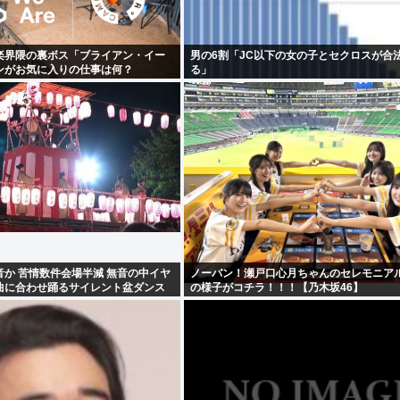
楽界隈の裏ボス「ブライアン・イー
男の6割「JC以下の女の子とセクロスが合
ンがお気に入りの仕事は何？
る」
か 苦情数件会場半減 無音の中イヤ
ノーバン！瀬戸口心月ちゃんのセレモニア
曲に合わせ踊るサイレント盆ダンス
の様子がコチラ！！！【乃木坂46】