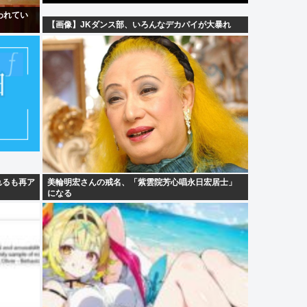
われてい
【画像】JKダンス部、いろんなデカパイが大暴れ
れるも再ア
美輪明宏さんの戒名、「紫雲院芳心唱永日宏居士」
になる