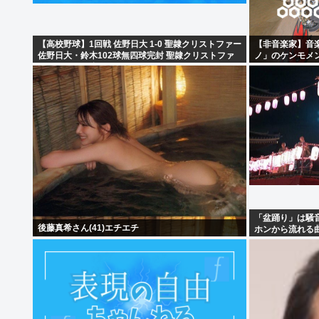
【高校野球】1回戦 佐野日大 1-0 聖隷クリストファー
【非音楽家】音
佐野日大・鈴木102球無四球完封 聖隷クリストファ
ノ」のケンモメ
ーはエラーに泣く
「盆踊り」は騒音
後藤真希さん(41)エチエチ
ホンから流れる
も