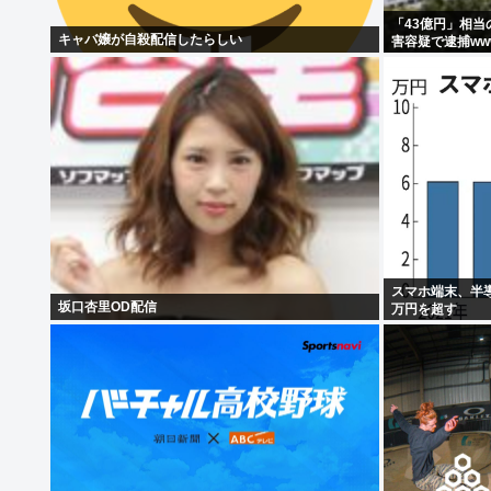
「43億円」相
キャバ嬢が自殺配信したらしい
害容疑で逮捕ww
スマホ端末、半
坂口杏里OD配信
万円を超す