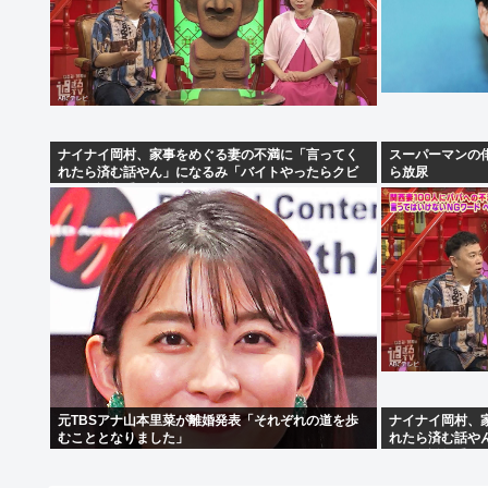
ナイナイ岡村、家事をめぐる妻の不満に「言ってく
スーパーマンの
れたら済む話やん」になるみ「バイトやったらクビ
ら放尿
やで」説教受け黙り込む
元TBSアナ山本里菜が離婚発表「それぞれの道を歩
ナイナイ岡村、
むこととなりました」
れたら済む話や
やで」説教受け