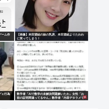
ゲーム作
【画像】本田望結の妹の乳房、本田望結よりたわわ
に実ってしまう！
ゲェ行為
数学者「AIで数学の未解決問題解いたわ」女性「お
前の証明間違ってるやん」数学者「内容デタラメで
草。AI使うのヘタ？」→女性大発狂