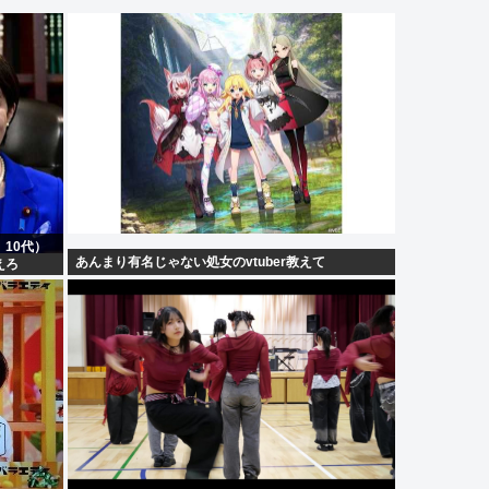
10代）
あんまり有名じゃない処女のvtuber教えて
えろ