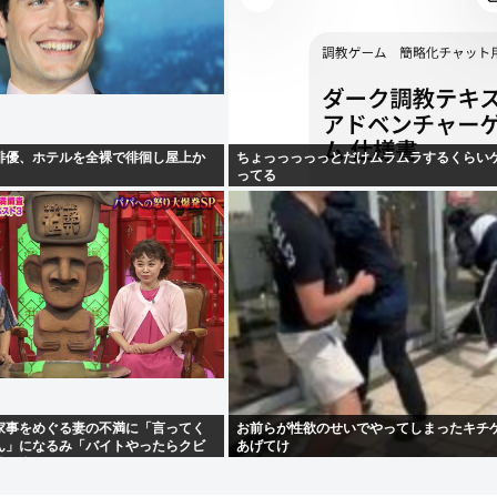
俳優、ホテルを全裸で徘徊し屋上か
ちょっっっっっとだけムラムラするくらい
ってる
家事をめぐる妻の不満に「言ってく
お前らが性欲のせいでやってしまったキチ
ん」になるみ「バイトやったらクビ
あげてけ
黙り込む