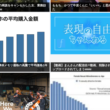
当の商談をキャンセルした女、業務妨
ももち、かつて中居くんに「いいべ」と思
w
た
導体メモリ価格の高騰で平均価格が8
【動画】まんさんの配信自⚪︎動画、削除さ
ップロードされてしまうwww