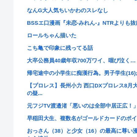
なんG大人気ちいかわのスレなし
BSSエ口漫画『未恋-みれん-』NTRよりも
ロールちゃん描いた
こち亀で印象に残ってる話
大卒公務員40歳年収700万ワイ、咽び泣く…
帰宅途中の小学生に痴漢行為。男子学生(16
【プロレス】長州小力 西口DXプロレス8月
の疑...
元フジTV渡邉渚「悪いのは全部中居正広！
早稲田大生、複数名がゴールドカードのポイ
おっさん（38）と少女（16）の最高に尊