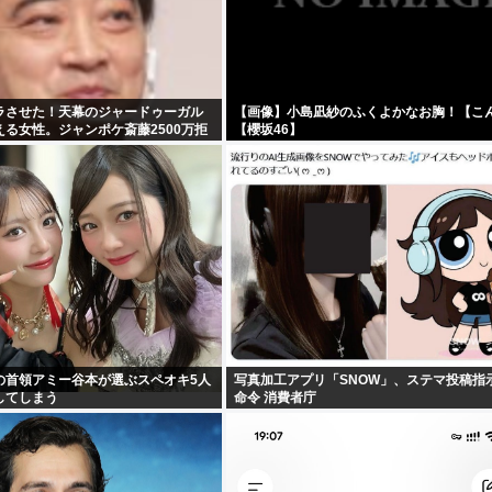
ラさせた！天幕のジャードゥーガル
【画像】小島凪紗のふくよかなお胸！【こ
る女性。ジャンポケ斎藤2500万拒
【櫻坂46】
の首領アミー谷本が選ぶスペオキ5人
写真加工アプリ「SNOW」、ステマ投稿指
してしまう
命令 消費者庁