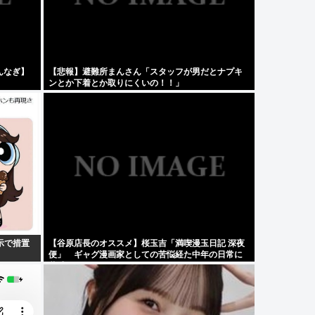
んなぎ】
【悲報】避難所まんさん「スタッフが男だとナプキ
ンとか下着とか取りにくいの！！」
示で措置
【谷原店長のオススメ】桜玉吉「満喫漫玉日記 深夜
便」 ギャグ漫画家としての苦悩経た中年の日常に
共感