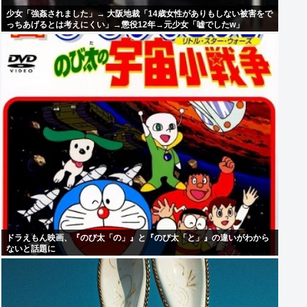
少女「強姦されました」→ 大阪地裁「14歳女性がありもしない被害をで
っちあげるとは考えにくい」→懲役12年→元少女「嘘でしたw」
ドラえもん映画、『のび太「の」』と『のび太「と」』の違いがわから
ないと話題に