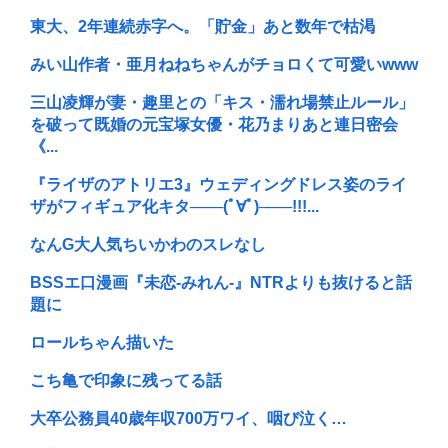
東大、2年連続赤字へ。「貯金」あと数年で枯渇
みい山作者・亜月ねねちゃんがチョロくて可愛いwww
三山凌輝が妻・趣里との「キス・濡れ場禁止ルール」
を破って既婚の元宝塚女優・花乃まりあと連日密会
《...
『ライザのアトリエ3』ウェディングドレス姿のライ
ザがフィギュア化キタ───(ﾟ∀ﾟ)───!!!...
なんG大人気ちいかわのスレなし
BSSエ口漫画『未恋-みれん-』NTRよりも抜けると話
題に
ロールちゃん描いた
こち亀で印象に残ってる話
大卒公務員40歳年収700万ワイ、咽び泣く…