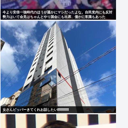
今より安倍一強時代のほうが遥かにマシだったよな。自民党内にも反対
勢力はいて会見はちゃんとやり国会にも出席、僅かに常識もあった
女さんビッパーきてくれお話したい❗❗❗❗❗❗❗❗❗❗