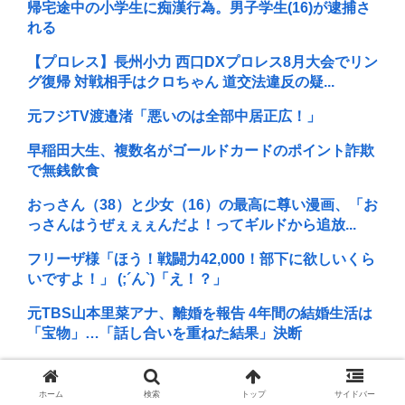
帰宅途中の小学生に痴漢行為。男子学生(16)が逮捕さ
れる
【プロレス】長州小力 西口DXプロレス8月大会でリン
グ復帰 対戦相手はクロちゃん 道交法違反の疑...
元フジTV渡邉渚「悪いのは全部中居正広！」
早稲田大生、複数名がゴールドカードのポイント詐欺
で無銭飲食
おっさん（38）と少女（16）の最高に尊い漫画、「お
っさんはうぜぇぇぇんだよ！ってギルドから追放...
フリーザ様「ほう！戦闘力42,000！部下に欲しいくら
いですよ！」 (;´ん`)「え！？」
元TBS山本里菜アナ、離婚を報告 4年間の結婚生活は
「宝物」…「話し合いを重ねた結果」決断
日本の芸能人、続々と日本脱出
ホーム
検索
トップ
サイドバー
B’z「重いマーシャル運んでた腰の痛みまだ覚えてる