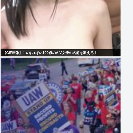
【GIF画像】このお●ぱい100点のA.V女優の名前を教えろ！