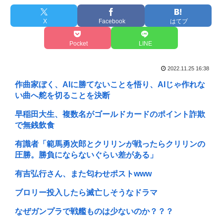
X
Facebook
はてブ
Pocket
LINE
2022.11.25 16:38
作曲家ぼく、AIに勝てないことを悟り、AIじゃ作れな
い曲へ舵を切ることを決断
早稲田大生、複数名がゴールドカードのポイント詐欺
で無銭飲食
有識者「範馬勇次郎とクリリンが戦ったらクリリンの
圧勝。勝負にならないぐらい差がある」
有吉弘行さん、また匂わせポストwww
ブロリー投入したら滅亡しそうなドラマ
なぜガンプラで戦艦ものは少ないのか？？？