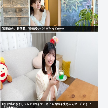
冨里奈央、超薄着。背徳感ヤバすぎだってwww
明日の｢めざましテレビ｣のイマドキに五百城茉央ちゃんｷﾀ━(ﾟ∀ﾟ)━!