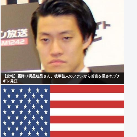
【悲報】霜降り明星粗品さん、後輩芸人のファンから苦言を呈されブチ
ギレ発狂…