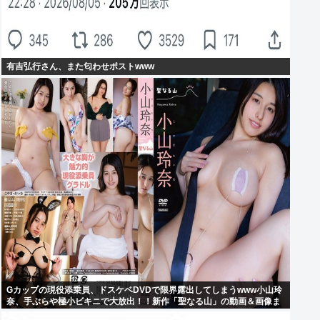
有吉弘行さん、また匂わせポストwww
Gカップの現役添乗員、ドスケベDVDで限界露出してしまうwww小山玲
奈、手ぶらや極小ビキニで大放出！！新作「聖なる山」の動画＆画像ま
とめ！