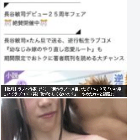
【批判】ラノベ作家（52）「新作ラブコメ書いたぞ！w」X民「いい歳
こいてラブコメ（笑）恥ずかしくないの？」←やめたれwと話題に