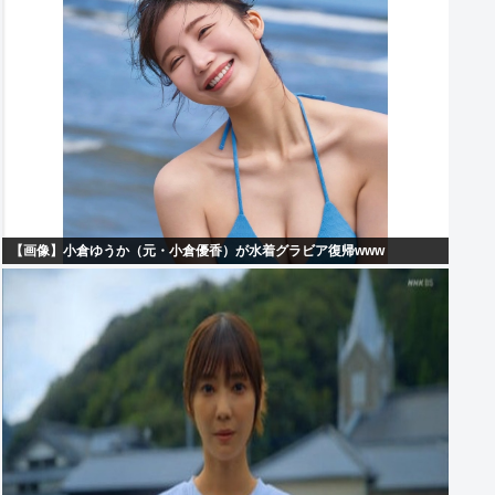
【画像】小倉ゆうか（元・小倉優香）が水着グラビア復帰www