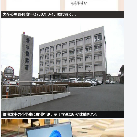
大卒公務員40歳年収700万ワイ、咽び泣く…
帰宅途中の小学生に痴漢行為。男子学生(16)が逮捕される