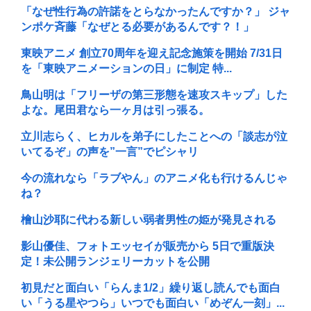
「なぜ性行為の許諾をとらなかったんですか？」 ジャ
ンポケ斉藤「なぜとる必要があるんです？！」
東映アニメ 創立70周年を迎え記念施策を開始 7/31日
を「東映アニメーションの日」に制定 特...
鳥山明は「フリーザの第三形態を速攻スキップ」した
よな。尾田君なら一ヶ月は引っ張る。
立川志らく、ヒカルを弟子にしたことへの「談志が泣
いてるぞ」の声を”一言”でピシャリ
今の流れなら「ラブやん」のアニメ化も行けるんじゃ
ね？
檜山沙耶に代わる新しい弱者男性の姫が発見される
影山優佳、フォトエッセイが販売から 5日で重版決
定！未公開ランジェリーカットを公開
初見だと面白い「らんま1/2」繰り返し読んでも面白
い「うる星やつら」いつでも面白い「めぞん一刻」...