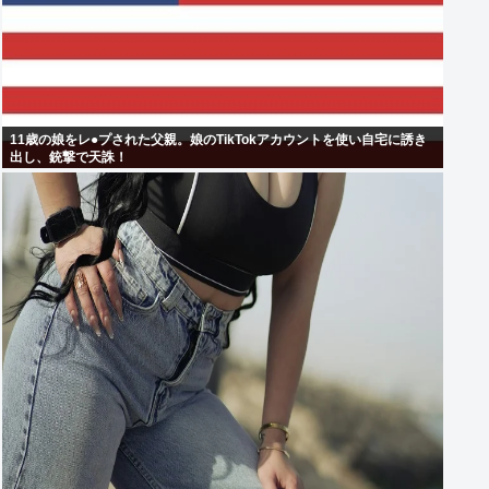
11歳の娘をレ●プされた父親。娘のTikTokアカウントを使い自宅に誘き
出し、銃撃で天誅！