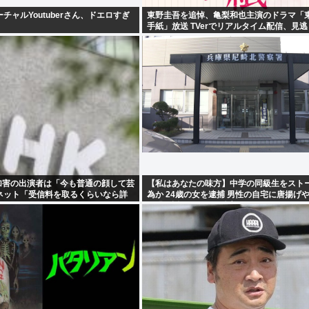
チャルYoutuberさん、ドエロすぎ
東野圭吾を追悼、亀梨和也主演のドラマ「
手紙」放送 TVerでリアルタイム配信、見
性加害の出演者は「今も普通の顔して芸
【私はあなたの味方】中学の同級生をスト
ネット「受信料を取るくらいなら詳
為か 24歳の女を逮捕 男性の自宅に唐揚げ
ど繰り返し届ける / 兵庫県