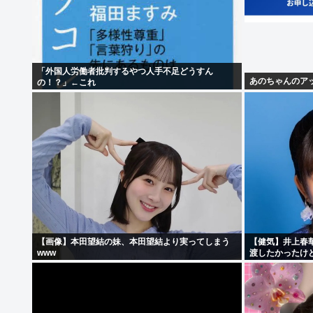
「外国人労働者批判するやつ人手不足どうすん
あのちゃんのア
の！？」←これ
【画像】本田望結の妹、本田望結より実ってしまう
【健気】井上春
www
渡したかったけ
た」