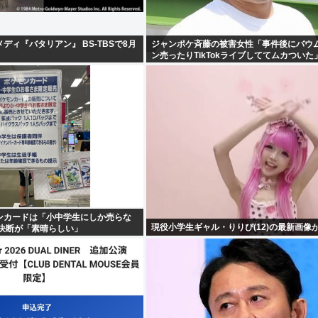
ディ『バタリアン』 BS-TBSで8月
ジャンポケ斉藤の被害女性「事件後にバウ
ン売ったりTikTokライブしててムカついた
ンカードは「小中学生にしか売らな
現役小学生ギャル・りりぴ(12)の最新画像
の決断が「素晴らしい」