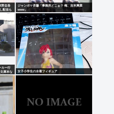
東野圭吾
ジャンポケ斉藤「事務所どこぉ？ 俺、吉本興業
逃し配信も
www」
ーカー行
女子小学生の水着フィギュア
や文庫本な