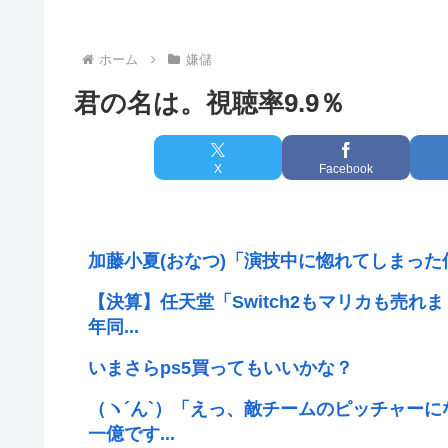
ホーム
嫌儲
君の名は。視聴率9.9％
X
Facebook
加藤小夏(おなつ)「演技中に惚れてしまった
【決算】任天堂「Switch2もマリカも売
年同...
いまさらps5買ってもいいかな？
（ヽ´ん`）「えっ、敵チームのピッチャー
一億です...