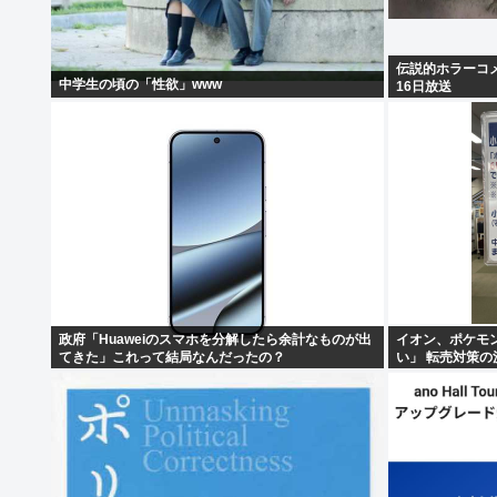
伝説的ホラーコメ
中学生の頃の「性欲」www
16日放送
政府「Huaweiのスマホを分解したら余計なものが出
イオン、ポケモ
てきた」これって結局なんだったの？
い」 転売対策