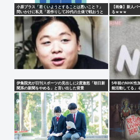
小原ブラス「若くいようとすることは悪いこと？」
【画像】新人バー
問いかけに私見「若作りして20代の土俵で戦おうと
るｗｗｗ
し出すとクソ痛いヤツに…」
伊集院光が日刊スポーツの見出しに2度激怒「朝日新
5年前のNHK
聞系の新聞をやめる」と言い出した背景
能活動してる」
細を伝えよ」