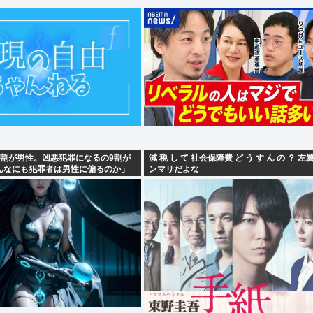
8割が男性。凶悪犯罪になるの9割が
減 税 し て 社会保障費 ど う す ん の ？ 
んなにも犯罪者は男性に偏るのか」
ンマリだよな