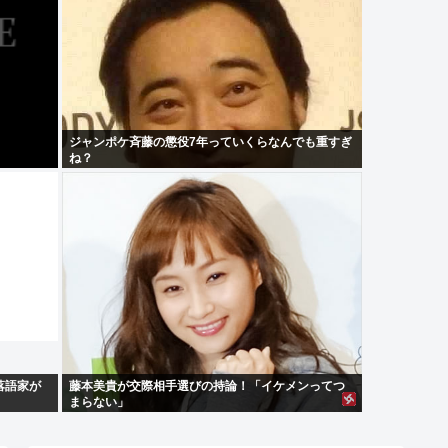
ジャンポケ斉藤の懲役7年っていくらなんでも重すぎ
ね？
落語家が
藤本美貴が交際相手選びの持論！「イケメンってつ
まらない」