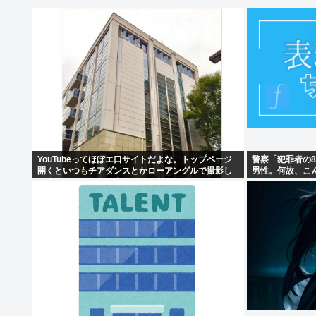
YouTubeってほぼエ口サイトだよな。トップページ
警察「犯罪者の
開くといつもチアダンスとかローアングルで撮影し
男性。何故、こ
た街撮り動画ばっか出てくるじゃん