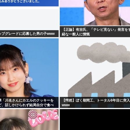
【正論】有吉氏、「テレビ見ない」発言を
ップグレードに応募した男の子www
経な一般人に憤慨
華「川名さんにカエルのクッキーを
【愕然】ぼく期間工、トータル9年目に突
ど、話しかけられず結局自分で食べ
www