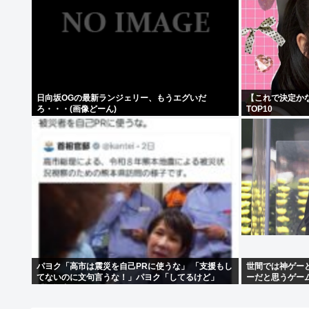
日向坂OGの最新ランジェリー、もうエグいだ
【これで決定か
ろ・・・(画像どーん)
TOP10
パヨク「高市は震災を自己PRに使うな」 「支援もし
世間では神ゲー
てないのに文句言うな！」パヨク「してるけど」
ーだと思うゲー
「証拠出せ！」