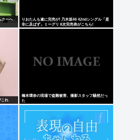
ムクーヘ
りおたんも遂に完売が! 乃木坂46 42ndシングル「是
」
非に及ばず」ミーグリ 8次完売表がこちら!
橋本環奈の現場で盗難被害、撮影スタッフ騒然だっ
がこれ
た