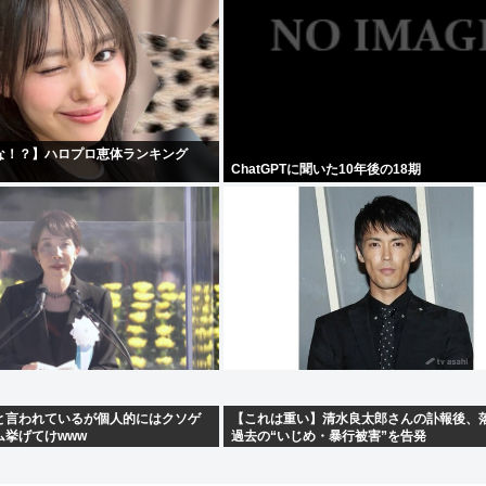
な！？】ハロプロ恵体ランキング
ChatGPTに聞いた10年後の18期
と言われているが個人的にはクソゲ
【これは重い】清水良太郎さんの訃報後、
ム挙げてけwww
過去の“いじめ・暴行被害”を告発