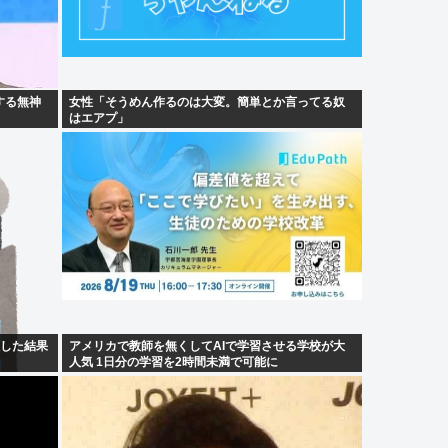
する無神
女性「そうめん作るのは大変。簡単とか言ってる奴
はエアプ」
入した結果
アメリカで教師を無くしてAIで学習させる学校が大
人気 1日分の学習を2時間未満で可能に