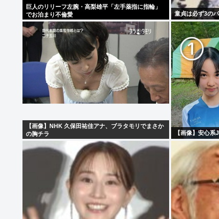
巨人のリリーフ左腕・高梨雄平「左手薬指に指輪」
童貞は必ず3のパ
でお泊まり不倫愛
【画像】NHK 久保田祐佳アナ、ブラタモリでまさか
【画像】安心系J
の胸チラ