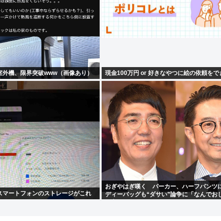
室外機、限界突破www（画像あり）
現金100万円 or 好きなやつに絵の依頼を
おぎやはぎ嘆く パーカー、ハーフパンツ
スマートフォンのストレージがこれ
ディーバッグも“ダサい”論争に「なんでお
け言われるの？」