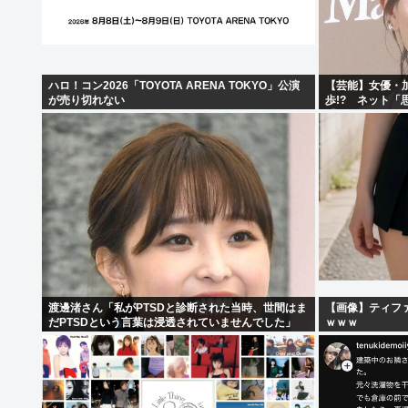
ハロ！コン2026「TOYOTA ARENA TOKYO」公演
【芸能】女優・
が売り切れない
歩!? ネット「
「セクシーサン
渡邊渚さん「私がPTSDと診断された当時、世間はま
【画像】ティフ
だPTSDという言葉は浸透されていませんでした」
ｗｗｗ