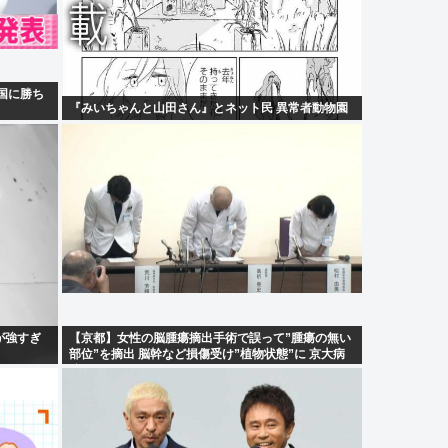
国に勝ち
『みいちゃんと山田さん』とネット民 異常者動物園
が強すぎ
【京都】女性の脳腫瘍摘出手術で誤って”腫瘍の無い
部位”を摘出 脳幹など損傷受け”植物状態”に 京大病
院