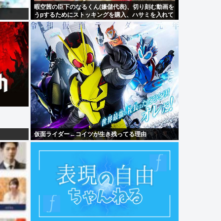
暇空茜の臣下のなるくん(嫌儲代表)、切り刻む動画を
うpするためにストッキングを購入、ハサミを入れて
感触を楽しむ
仮面ライダー←コイツが生き残ってる理由