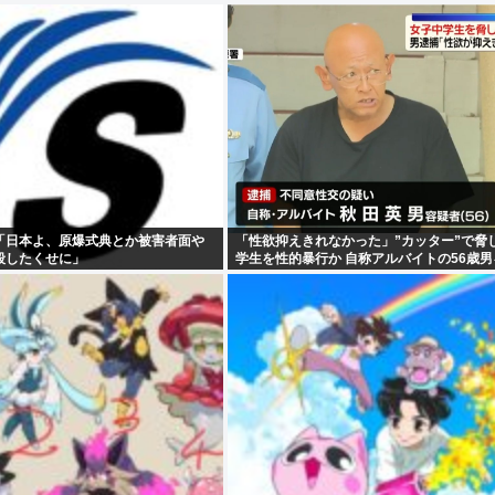
「日本よ、原爆式典とか被害者面や
「性欲抑えきれなかった」”カッター”で脅
殺したくせに」
学生を性的暴行か 自称アルバイトの56歳