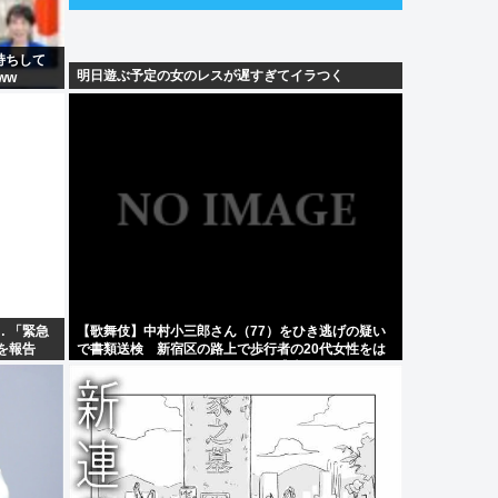
持ちして
明日遊ぶ予定の女のレスが遅すぎてイラつく
ww
 「緊急
【歌舞伎】中村小三郎さん（77）をひき逃げの疑い
を報告
で書類送検 新宿区の路上で歩行者の20代女性をは
ねてけがをさせたうえ、そのまま逃走か