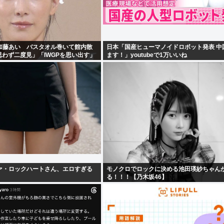
加藤あい バスタオル巻いて館内散
日本「国産ヒューマノイドロボット発表 中
思わず二度見」「IWGPを思い出す」
ます！」youtubeで1万いいね
キュー」
ァ・ロックハートさん、エロすぎる
モノクロでロックに決める池田瑛紗ちゃん
る！！！【乃木坂46】