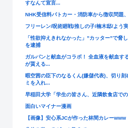
すなんて宣言...
NHK受信料パトカー・消防車から徴収問題
フリーレン/呪術廻戦/推しの子/楠木邸/よう実/
「性欲抑えきれなかった」”カッター”で脅し
を逮捕
ガルパンと献血がコラボ！ 全血液を献血す
が貰える...
暇空茜の臣下のなるくん(嫌儲代表)、切り
ミを入れ...
早稲田大学「学生の皆さん、近隣飲食店での
面白いマイナー漫画
【画像】安心系JCが作った林間カレーwww