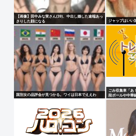
【画像】田中みな実さん(39)、中出し婚した途端あっ
ジャップはいい
さりした顔になる
ごみ収集車「あ
国別女の品評会が見つかる。ワイは日本でええわ
段ボールや中華
る！」