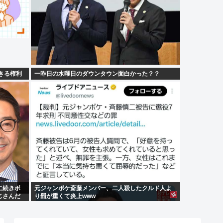
できる権利
一昨日の水曜日のダウンタウン面白かった？？
に続きボ
元ジャンポケ斎藤メンバー、二人殺したクルド人よ
じさんだ
り罰が重くて炎上www