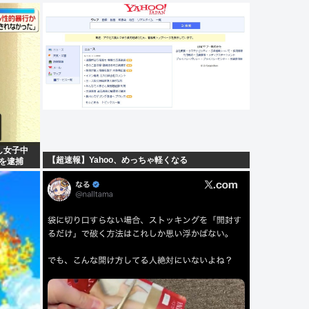
し女子中
【超速報】Yahoo、めっちゃ軽くなる
男を逮捕