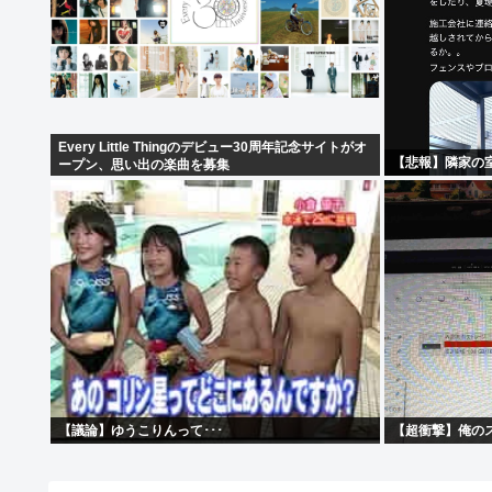
Every Little Thingのデビュー30周年記念サイトがオ
【悲報】隣家の
ープン、思い出の楽曲を募集
【議論】ゆうこりんって･･･
【超衝撃】俺の