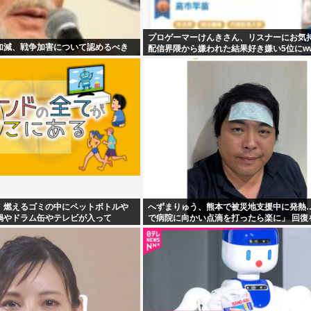
プロゲーマーけんきさん、リスナーにお気
加減、戦争加害について認めるべき
配信界隈から嫌われた結果好き嫌い5位にw
！燃えるゴミの中にペットボトルや
へずまりゅう、熊本で被災地支援中に発熱…
鍋やドラム缶やテレビが入って
で病院に向かい点滴を打ったら楽に」 回復