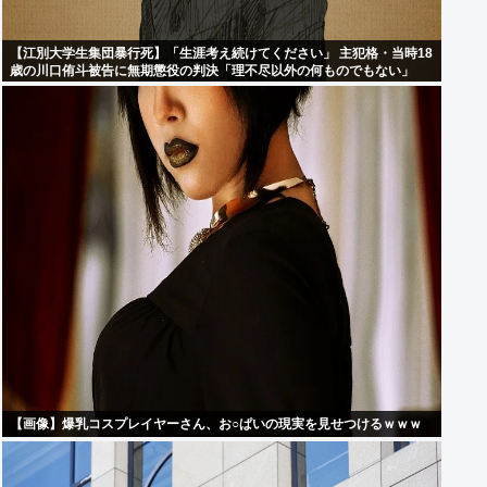
【江別大学生集団暴行死】「生涯考え続けてください」 主犯格・当時18
歳の川口侑斗被告に無期懲役の判決「理不尽以外の何ものでもない」
【画像】爆乳コスプレイヤーさん、お○ぱいの現実を見せつけるｗｗｗ