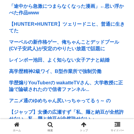
「途中から急激につまらなくなった漫画」←思い浮か
べた作品www
【HUNTER×HUNTER】ツェリードニヒ、普通に生き
てた
マーベルの新作格ゲー、俺ちゃんことデッドプール
(CV子安武人)が安定のやりたい放題で話題に
レインボー池田、よく知らない女子アナと結婚
高学歴精神2級ワイ、B型作業所で強制労働
学歴煽りYouTuberの wakatteTVさん、大学教授に正
論で論破されたので信者ファンネル...
アニメ通のゆめちゃん尻いっちゃってるぅ～ の
【ジャップ】女優の広瀬すず「私、麺と納豆が全然許
せない。私、麺と納豆が全然許せない 」
北斗晶、北海道大学生暴行死で無期懲役判決に 「若年
ホーム
検索
トップ
サイドバー