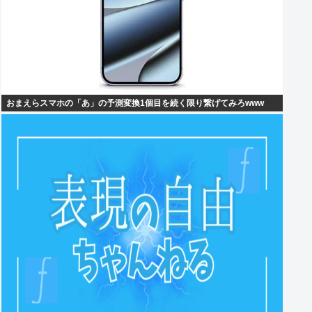
おまえらスマホの「あ」の予測変換1個目を続く限り繋げてみろwww