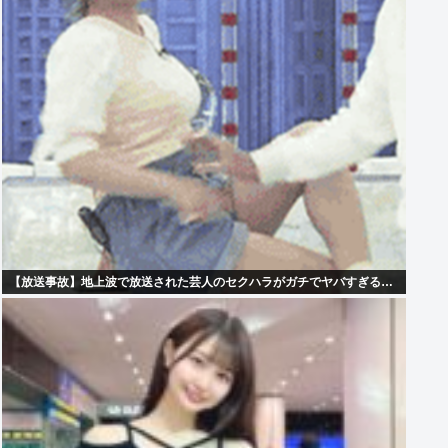
【放送事故】地上波で放送された芸人のセクハラがガチでヤバすぎる…