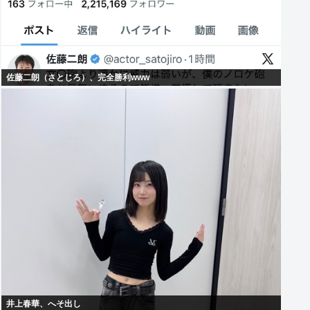
佐藤二朗（さとじろ）、完全勝利www
井上春華、へそ出し