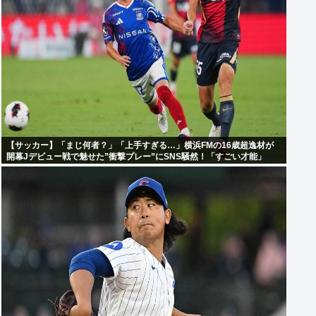
【サッカー】「まじ何者？」「上手すぎる…」横浜FMの16歳超逸材が
開幕Jデビュー戦で魅せた”衝撃プレー”にSNS騒然！「すごい才能」