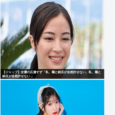
【ジャップ】女優の広瀬すず「私、麺と納豆が全然許せない。私、麺と
納豆が全然許せない 」