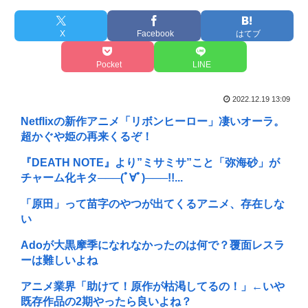
X
Facebook
はてブ
Pocket
LINE
2022.12.19 13:09
Netflixの新作アニメ「リボンヒーロー」凄いオーラ。
超かぐや姫の再来くるぞ！
『DEATH NOTE』より”ミサミサ”こと「弥海砂」が
チャーム化キタ───(ﾟ∀ﾟ)───!!...
「原田」って苗字のやつが出てくるアニメ、存在しな
い
Adoが大黒摩季になれなかったのは何で？覆面レスラ
ーは難しいよね
アニメ業界「助けて！原作が枯渇してるの！」←いや
既存作品の2期やったら良いよね？