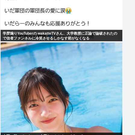
学歴煽りYouTuberの wakatteTVさん、大学教授に正論で論破されたの
で信者ファンネルに冷笑させるしかなす術がなくなる