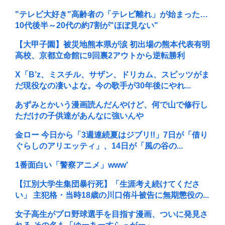
"テレビ大好き"高齢者の「テレビ離れ」が始まった…
10代後半～20代の約7割が"ほぼ見ない"
【大甲子園】被災地熊本県が涙 初出場の熊本代表有明
高校、京都立命館に9回裏2アウトから逆転勝利
X「B’z、ミスチル、サザン、ドリカム、スピッツがま
だ現役なの凄いよな。今の歌手が30年後にやれ...
あずみとかいう漫画読んだんやけど、何で山で修行し
ただけの子供達があんなに強いんや
金ロー 今日から「3週連続夏はジブリ!!」7日が「借り
ぐらしのアリエッティ」、14日が「風の谷の...
1番面白い「警察アニメ」www’
【江別大学生集団暴行死】「生涯考え続けてくださ
い」 主犯格・当時18歳の川口侑斗被告に無期懲役の...
女子高生がプロ野球選手を目指す漫画、ついに発見さ