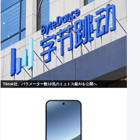
Tiktok社、パラメーター数10兆のミュトス級AIを公開へ