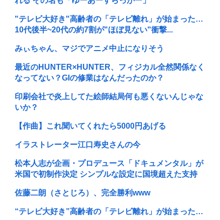
れる その名も「ゆーあーすらっがー」
"テレビ大好き"高齢者の「テレビ離れ」が始まった…
10代後半~20代の約7割が"ほぼ見ない"衝撃...
みぃちゃん、マジでアニメ中止になりそう
最近のHUNTER×HUNTER、フィジカル全然関係なく
なってない？GIの修業はなんだったのか？
印刷会社で炎上してた絵師結局何も悪くないんじゃな
いか？
【作曲】これ聞いてくれたら5000円あげる
イラストレーター江口寿史さんの今
松本人志が企画・プロデュース「ドキュメンタル」が
米国で初制作決定 シンプルな設定に国境超えた支持
佐藤二朗（さとじろ）、完全勝利www
“テレビ大好き”高齢者の「テレビ離れ」が始まった…