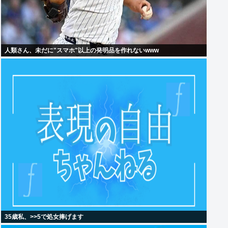
人類さん、未だに"スマホ"以上の発明品を作れないwww
35歳私、>>5で処女捧げます