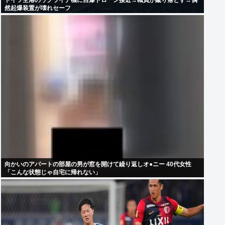
ドイツ空港のウクライナ機に自爆ドローン接近→職員が蹴り落とす→偶
然起爆装置が壊れセーフ
向かいのアパートの部屋の男が窓を開けて繰り返しオ●ニー 40代女性
「こんな状態じゃ自宅に帰れない」