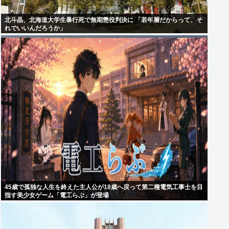
北斗晶、北海道大学生暴行死で無期懲役判決に 「若年層だからって、そ
れでいいんだろうか」
45歳で孤独な人生を終えた主人公が18歳へ戻って第二種電気工事士を目
指す美少女ゲーム「電工らぶ」が登場