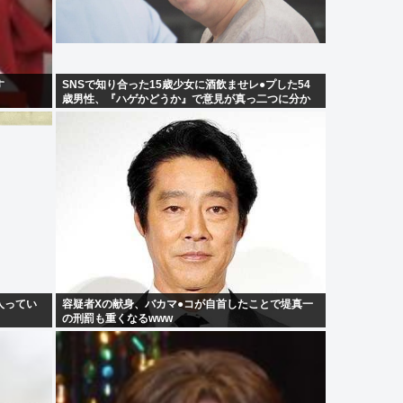
す
SNSで知り合った15歳少女に酒飲ませレ●プした54
歳男性、『ハゲかどうか』で意見が真っ二つに分か
れる
人ってい
容疑者Xの献身、バカマ●コが自首したことで堤真一
の刑罰も重くなるwww