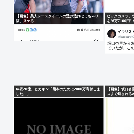
【画像】美人レースクイーンの透け透けぽっちゃり
ビックカメラ、ウ
腹、ヌケる
を”6万7100円
年収20億、ヒカキン「熊本のために2000万寄付しま
【画像】坂口杏
した。」
スまで晒されるw