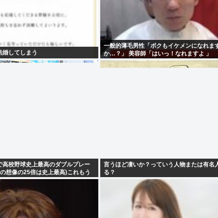
一般的薄毛男性「ボクもイケメンになれま
結婚してしまう
か…？」 美容師「はいっ！なれますよ 」
で高校野球史上最高のダブルプレー
言うほど凄いか？っていう人物または有名
らの想像の25倍は史上最高)これもう
る？
るだろ…