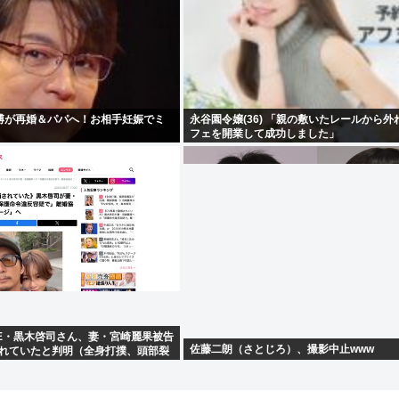
博が再婚＆パパへ！お相手妊娠でミ
永谷園令嬢(36) 「親の敷いたレールから外
フェを開業して成功しました」
LE・黒木啓司さん、妻・宮崎麗果被告
佐藤二朗（さとじろ）、撮影中止www
されていたと判明（全身打撲、頭部裂
部損傷）