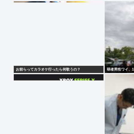
お前らってカラオケ行ったら何歌うの？
弱者男性ワイ、