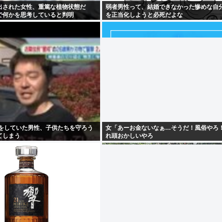
出された女性、重篤な植物状態だ
弱者男性って、結婚できなかった惨めな自
で何かを思考していると判明
を正当化しようと必死だよな
Qをしていた男性、子供たちを守ろう
女「あーお金ないなぁ…そうだ！風俗やろ
てしまう
れ頭おかしいやろ