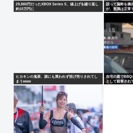
29,980円だったXBOX Series S、値上げを繰り返し
誤って脳幹を摘
約10万円に
が、意識は正常
ヒカキンの鬼茶、誰にも買われず投げ売りされてし
自宅の庭でBB
まうwww
として殺害され