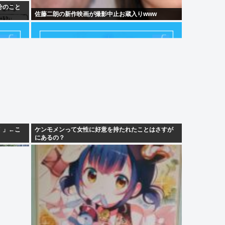
分のこと
佐藤二朗の新作映画が撮影中止お蔵入りwww
！」←こ
ケンモメンって女性に好意を持たれたことはさすが
にあるの？