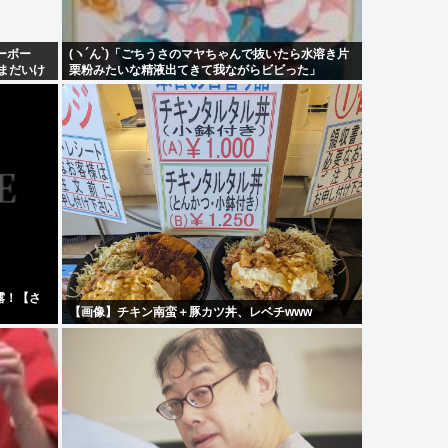
ーボー
(ヽ´ん`)「ごちうさのマヤちゃんで抜いたら水溶き片
。まだいけ
栗粉みたいな精液出てきて我ながらビビった」
露！【さ
【画像】チキン南蛮＋豚カツ丼、レベチwww