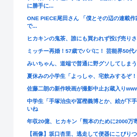
に勝手に...
ONE PIECE尾田さん 「僕とその辺の連
で...
ヒカキンの鬼茶、誰にも買われず投げ売りさ
ミッチー再婚！57歳でパパに！ 芸能界50
みいちゃん、道端で普通に野グソしてしまう
夏休みの小学生「よっしゃ、宅飲みするぞ！！
佐藤二朗の新作映画が撮影中止お蔵入りww
中学生「手塚治虫や冨樫義博とか、絵が下手
いね
年収20億、ヒカキン「熊本のために2000
【画像】坂口杏里、逃走して便器にこびりつ