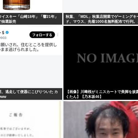
イスキー「山崎18年」「響21年」
秋葉、「MDL」秋葉店開業でゲーミングキ
”で抽選販売
ド、マウス、先着1000名無料配布で行列
るぞ急げ!!
里、逃走して便器にこびりついた カ
【画像】川﨑桜がミニスカートで美脚を披
ww
くたん】【乃木坂46】