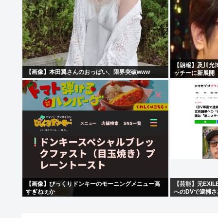
【朗報】及川光
【画像】本田翼さんのおっぱい、限界突破www
ッチーに新展開
【画像】びっくりドンキーのモーニングメニュー高
【芸能】元EXI
すぎねぇか
へのDVで逮捕
傷及び打撲、頸