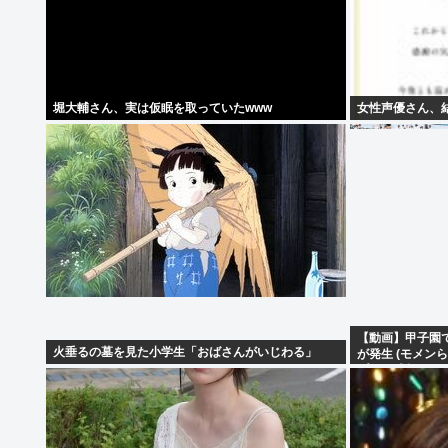
堀大輔さん、実は仮眠を取っていたwww
女性声優さん、
【動画】甲子園
火垂るの墓を見た小学生「おばさんがいじわる」
が発生 (モメン
プロ野球超えて