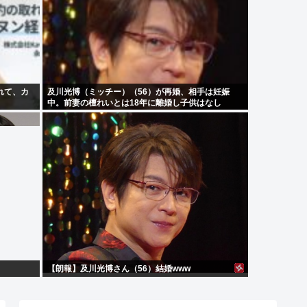
れて、カ
及川光博（ミッチー）（56）が再婚、相手は妊娠
中。前妻の檀れいとは18年に離婚し子供はなし
【朗報】及川光博さん（56）結婚www