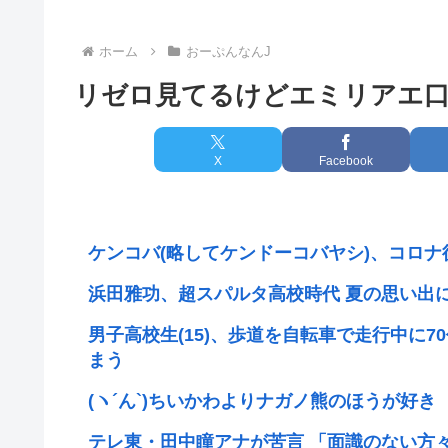
ホーム
おーぷんなんJ
リゼロ見てるけどエミリアエ口
X
Facebook
ケンコバ(略してケンドーコバヤシ)、コロ
浜田雅功、超スパルタ高校時代 夏の思い出
男子高校生(15)、歩道を自転車で走行中に
まう
(ヽ´ん`) ちいかわよりナガノ熊のほうが好き
テレ東・田中瞳アナが苦言 「面識のない方