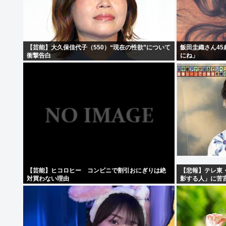
【芸能】大久保佳代子（550）“現在の性欲”について
飯田圭織さん4
衝撃告白
にね」
【芸能】ヒコロヒー コンビニで割引おにぎりは絶
【悲報】テレ東
対買わない理由
影する人」に苦
れるのは恐怖」