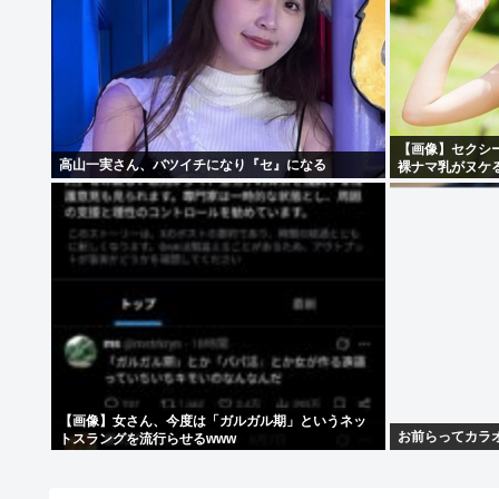
【画像】セクシ
高山一実さん、バツイチになり『セ』になる
裸ナマ乳がヌケ
【画像】女さん、今度は「ガルガル期」というネッ
お前らってカラ
トスラングを流行らせるwww