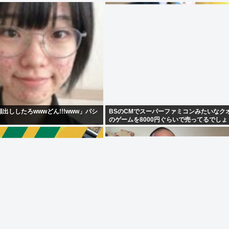
出ししたろwwwどん!!!www」パシ
BSのCMでスーパーファミコンみたいなク
のゲームを8000円ぐらいで売ってるでしょ