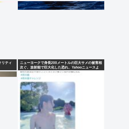
オリティ
ニューヨークで身長200メートルの巨大サメの被害相
次ぐ、放射能で巨大化した恐れ、Yahooニュースよ
り