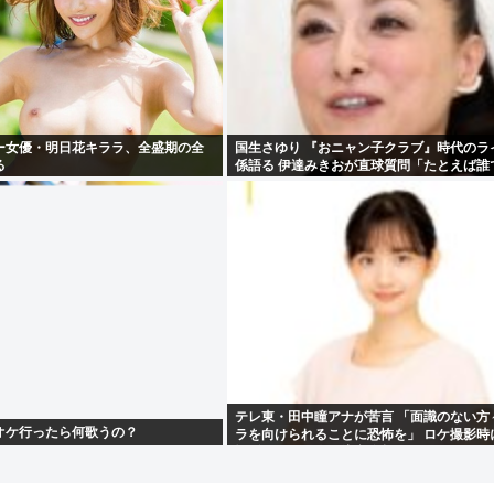
ー女優・明日花キララ、全盛期の全
国生さゆり 『おニャン子クラブ』時代のラ
る
係語る 伊達みきおが直球質問「たとえば誰
テレ東・田中瞳アナが苦言 「面識のない方
オケ行ったら何歌うの？
ラを向けられることに恐怖を」 ロケ撮影時
撮影してくる人に注意喚起