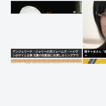
アンジェリーナ・ジョリーの兄ジェームズ・ヘイヴ
陰キャ女さん「顔
ンがゲイと公表 元妻の生配信に出演しカミングアウ
ャ
ト ヤフコメ「顔見ればわかる」