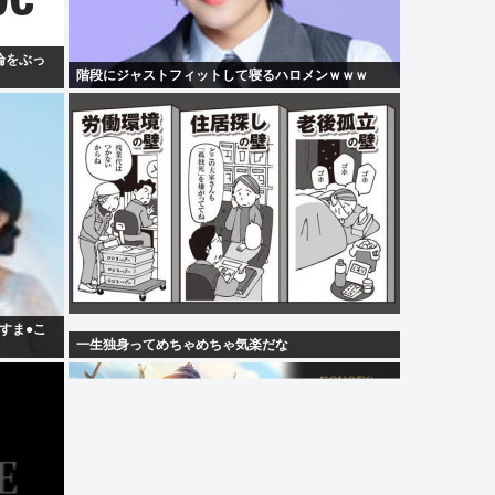
論をぶっ
階段にジャストフィットして寝るハロメンｗｗｗ
すま●こ
一生独身ってめちゃめちゃ気楽だな