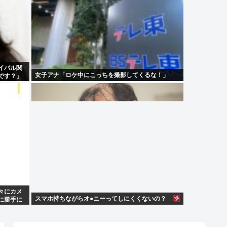
イバル関
女子アナ「ロケ中にこっちを撮影してくるな！」
です？」
々にカメ
スマホ持ちながらオ●ニーってしにくくないの？
に勝手に