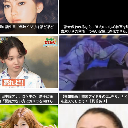
5歳の誕生日「年齢イジリはほどほど
「誰か救われるなら」過去のいじめ被害を
吉木りさの覚悟「つらい記憶は浄化できた
が知っても大丈夫」
・田中瞳アナ、ロケ中の「勝手に撮
【衝撃動画】韓国アイドルのエ□売り、と
言「面識のない方にカメラを向けら
を超えてしまう！【乳首あり】