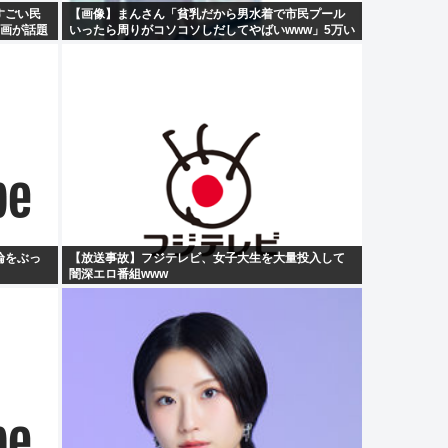
すごい民
【画像】まんさん「貧乳だから男水着で市民プール
動画が話題
いったら周りがコソコソしだしてやばいwww」5万い
いね
論をぶっ
【放送事故】フジテレビ、女子大生を大量投入して
闇深エロ番組www