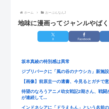
ホーム
おーぷんなんJ
地味に漫画ってジャンルやば
X
Facebook
坂本真綾の特別感は異常
ジブリパークに「風の谷のナウシカ」新施設
【画像】前原圭一の遺書、今見るとガチで意
待望のなろうアニメ幼女戦記2期さん、戦闘
が連続して...
インドネシアに「ドラえもん」という名前の市