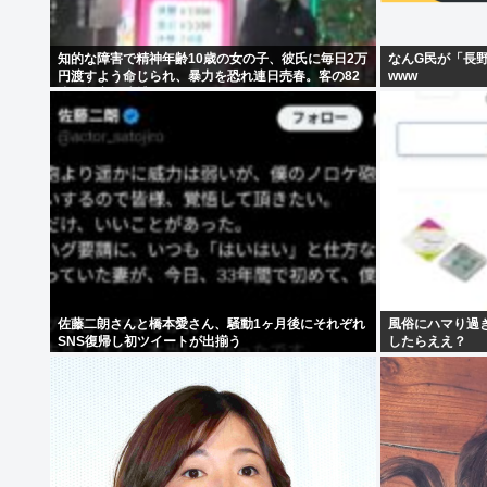
知的な障害で精神年齢10歳の女の子、彼氏に毎日2万
なんG民が「長
円渡すよう命じられ、暴力を恐れ連日売春。客の82
www
歳を殺害し逮捕
佐藤二朗さんと橋本愛さん、騒動1ヶ月後にそれぞれ
風俗にハマり過
SNS復帰し初ツイートが出揃う
したらええ？