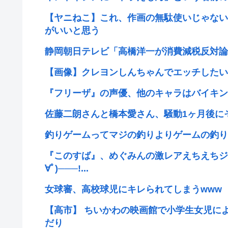
【ヤニねこ】これ、作画の無駄使いじゃない
がいいと思う
静岡朝日テレビ「高橋洋一が消費減税反対論
【画像】クレヨンしんちゃんでエッチしたい
『フリーザ』の声優、他のキャラはバイキン
佐藤二朗さんと橋本愛さん、騒動1ヶ月後に
釣りゲームってマジの釣りよりゲームの釣り
『このすば』、めぐみんの激レアえちえちジュ
∀ﾟ)───!...
女球審、高校球児にキレられてしまうwww
【高市】 ちいかわの映画館で小学生女児に
だり