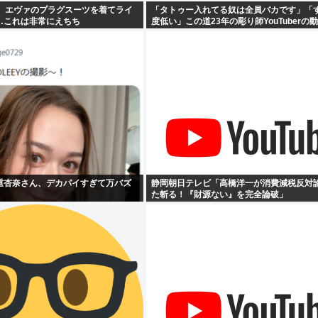
ル、エヴァのプラグスーツを着てライ
「タトゥー入れてる奴は全員バカです」「
…これは非常にえちち
度低い」この道23年の彫り師YouTuberの
重杏奈さん、デカパイすぎて万バズ
静岡朝日テレビ「高橋洋一が消費減税反対
た斬る！『財源ない』を完全論破」