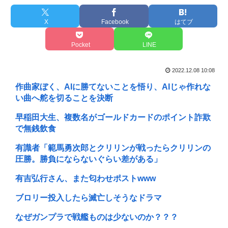
X
Facebook
はてブ
Pocket
LINE
2022.12.08 10:08
作曲家ぼく、AIに勝てないことを悟り、AIじゃ作れな
い曲へ舵を切ることを決断
早稲田大生、複数名がゴールドカードのポイント詐欺
で無銭飲食
有識者「範馬勇次郎とクリリンが戦ったらクリリンの
圧勝。勝負にならないぐらい差がある」
有吉弘行さん、また匂わせポストwww
ブロリー投入したら滅亡しそうなドラマ
なぜガンプラで戦艦ものは少ないのか？？？