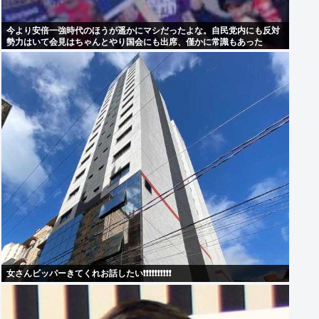
今より安倍一強時代のほうが遥かにマシだったよな。自民党内にも反対
勢力はいて会見はちゃんとやり国会にも出席、僅かに常識もあった
女さんビッパーきてくれお話したい❗❗❗❗❗❗❗❗❗❗