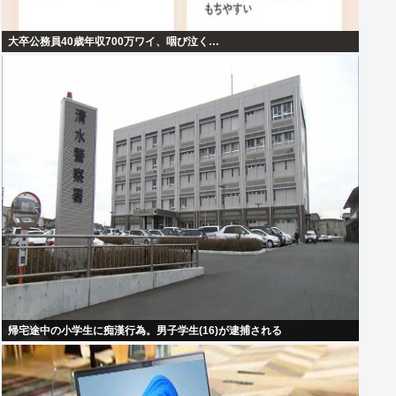
大卒公務員40歳年収700万ワイ、咽び泣く…
帰宅途中の小学生に痴漢行為。男子学生(16)が逮捕される