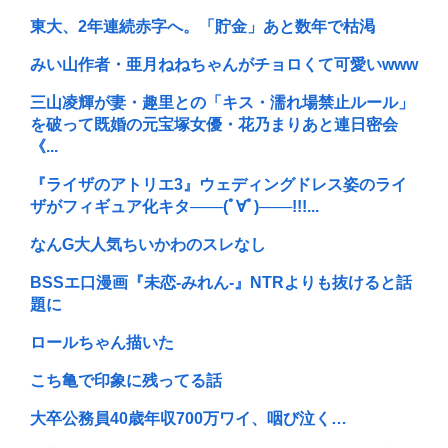
東大、2年連続赤字へ。「貯金」あと数年で枯渇
みい山作者・亜月ねねちゃんがチョロくて可愛いwww
三山凌輝が妻・趣里との「キス・濡れ場禁止ルール」
を破って既婚の元宝塚女優・花乃まりあと連日密会
《...
『ライザのアトリエ3』ウェディングドレス姿のライ
ザがフィギュア化キタ───(ﾟ∀ﾟ)───!!!...
なんG大人気ちいかわのスレなし
BSSエ口漫画『未恋-みれん-』NTRよりも抜けると話
題に
ロールちゃん描いた
こち亀で印象に残ってる話
大卒公務員40歳年収700万ワイ、咽び泣く…