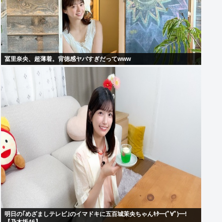
冨里奈央、超薄着。背徳感ヤバすぎだってwww
明日の｢めざましテレビ｣のイマドキに五百城茉央ちゃんｷﾀ━(ﾟ∀ﾟ)━!