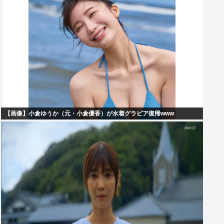
【画像】小倉ゆうか（元・小倉優香）が水着グラビア復帰www