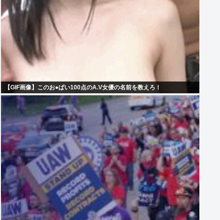
【GIF画像】このお●ぱい100点のA.V女優の名前を教えろ！