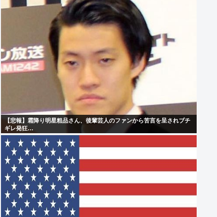
【悲報】霜降り明星粗品さん、後輩芸人のファンから苦言を呈されブチ
ギレ発狂…