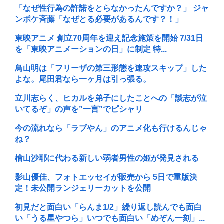
「なぜ性行為の許諾をとらなかったんですか？」 ジャ
ンポケ斉藤「なぜとる必要があるんです？！」
東映アニメ 創立70周年を迎え記念施策を開始 7/31日
を「東映アニメーションの日」に制定 特...
鳥山明は「フリーザの第三形態を速攻スキップ」した
よな。尾田君なら一ヶ月は引っ張る。
立川志らく、ヒカルを弟子にしたことへの「談志が泣
いてるぞ」の声を”一言”でピシャリ
今の流れなら「ラブやん」のアニメ化も行けるんじゃ
ね？
檜山沙耶に代わる新しい弱者男性の姫が発見される
影山優佳、フォトエッセイが販売から 5日で重版決
定！未公開ランジェリーカットを公開
初見だと面白い「らんま1/2」繰り返し読んでも面白
い「うる星やつら」いつでも面白い「めぞん一刻」...