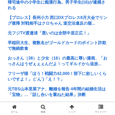
帰宅途中の小学生に痴漢行為。男子学生(16)が逮捕さ
れる
【プロレス】長州小力 西口DXプロレス8月大会でリン
グ復帰 対戦相手はクロちゃん 道交法違反の疑...
元フジTV渡邉渚「悪いのは全部中居正広！」
早稲田大生、複数名がゴールドカードのポイント詐欺
で無銭飲食
おっさん（38）と少女（16）の最高に尊い漫画、「お
っさんはうぜぇぇぇんだよ！ってギルドから追放...
フリーザ様「ほう！戦闘力42,000！部下に欲しいくら
いですよ！」 (;´ん`)「え！？」
元TBS山本里菜アナ、離婚を報告 4年間の結婚生活は
「宝物」…「話し合いを重ねた結果」決断
日本の芸能人、続々と日本脱出
ホーム
検索
トップ
サイドバー
B’z「重いマーシャル運んでた腰の痛みまだ覚えてる