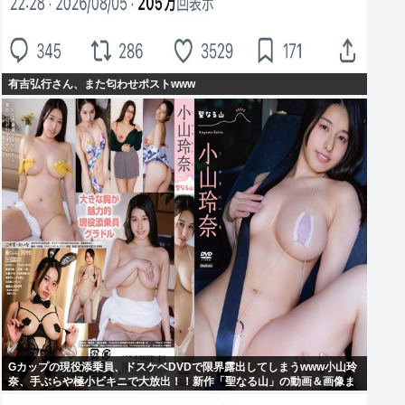
有吉弘行さん、また匂わせポストwww
Gカップの現役添乗員、ドスケベDVDで限界露出してしまうwww小山玲
奈、手ぶらや極小ビキニで大放出！！新作「聖なる山」の動画＆画像ま
とめ！