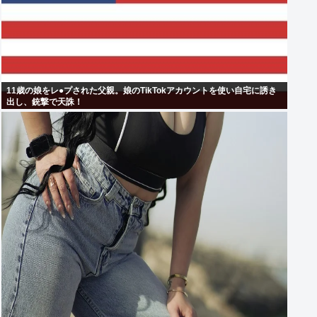
11歳の娘をレ●プされた父親。娘のTikTokアカウントを使い自宅に誘き
出し、銃撃で天誅！