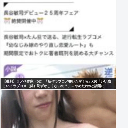
【批判】ラノベ作家（52）「新作ラブコメ書いたぞ！w」X民「いい歳
こいてラブコメ（笑）恥ずかしくないの？」←やめたれwと話題に