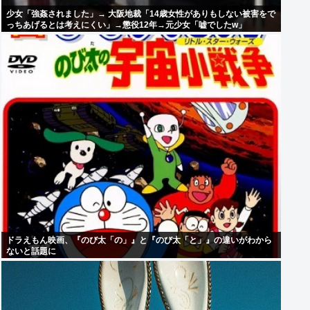
少女「強姦されました」→ 大阪地裁「14歳女性がありもしない被害をで
っちあげるとは考えにくい」→懲役12年→元少女「嘘でしたw」
ドラえもん映画、『のび太「の」』と『のび太「と」』の違いがわから
ないと話題に