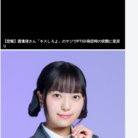
【悲報】渡邊渚さん「キスしろよ」のヤジでPTSD発症時の状態に逆戻
り