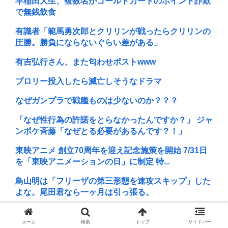
早稲田大生、複数名がゴールドカードのポイント詐欺
で無銭飲食
有識者「範馬勇次郎とクリリンが戦ったらクリリンの
圧勝。勝負にならないぐらい差がある」
有吉弘行さん、また匂わせポストwww
ブロリー投入したら滅亡しそうなドラマ
なぜガンプラで戦艦ものは少ないのか？？？
「なぜ性行為の許諾をとらなかったんですか？」 ジャ
ンポケ斉藤「なぜとる必要があるんです？！」
東映アニメ 創立70周年を迎え記念施策を開始 7/31日
を「東映アニメーションの日」に制定 特...
鳥山明は「フリーザの第三形態を速攻スキップ」した
よな。尾田君なら一ヶ月は引っ張る。
立川志らく、ヒカルを弟子にしたことへの「談志が泣
いてるぞ」の声を”一言”でピシャリ
ホーム
検索
トップ
サイドバー