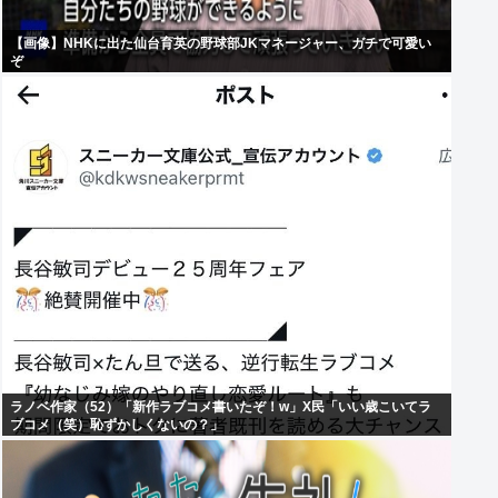
【画像】NHKに出た仙台育英の野球部JKマネージャー、ガチで可愛い
ぞ
ラノベ作家（52）「新作ラブコメ書いたぞ！w」X民「いい歳こいてラ
ブコメ（笑）恥ずかしくないの？」