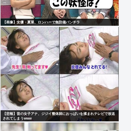
【画像】女優・夏菜、ロンハーで無防備パンチラ
【悲報】昔の女子アナ、ジジイ整体師におっぱいを揉まれテレビで放送
されてしまうwww