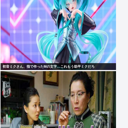
初音ミクさん、指で作ったMの文字…これもう助平ミクだろ