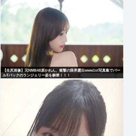
【生尻画像】元NMB48原かれん、衝撃の限界露出www1st写真集でパー
ルTバックのランジェリー姿を解禁！！！