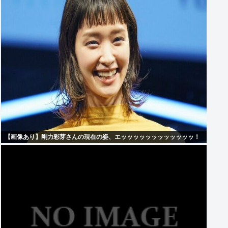
【画像あり】剛力彩芽さんの現在の姿、エッッッッッッッッッッッッ！