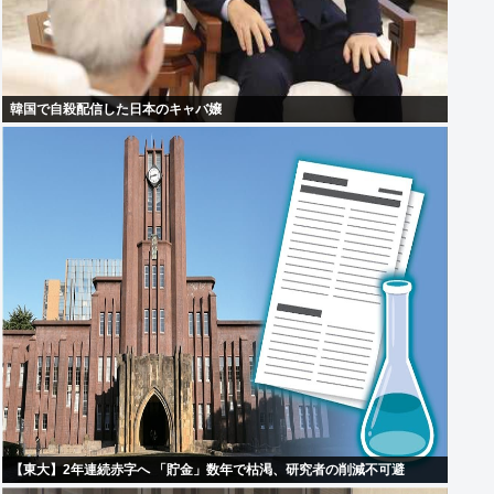
韓国で自殺配信した日本のキャバ嬢
【東大】2年連続赤字へ 「貯金」数年で枯渇、研究者の削減不可避