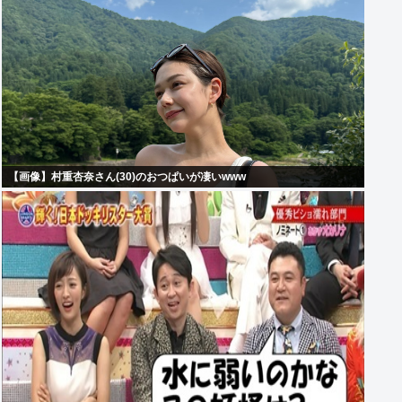
【画像】村重杏奈さん(30)のおつぱいが凄いwww