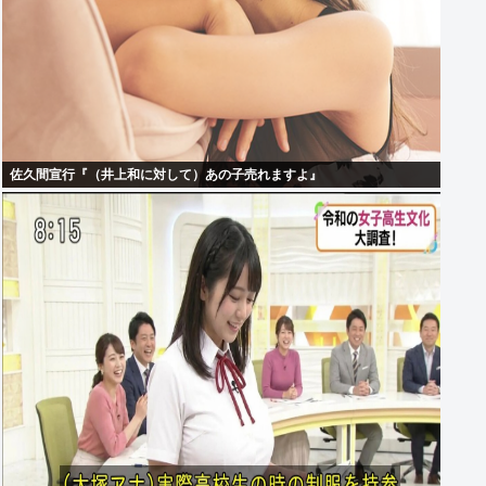
佐久間宣行『（井上和に対して）あの子売れますよ』