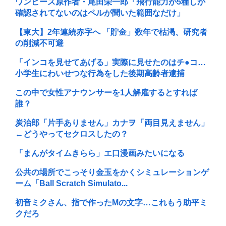
ワンピース原作者・尾田栄一郎「飛行能力が5種しか
確認されてないのはペルが聞いた範囲なだけ」
【東大】2年連続赤字へ 「貯金」数年で枯渇、研究者
の削減不可避
「インコを見せてあげる」実際に見せたのはチ●コ…
小学生にわいせつな行為をした後期高齢者逮捕
この中で女性アナウンサーを1人解雇するとすれば
誰？
炭治郎「片手ありません」カナヲ「両目見えません」
←どうやってセクロスしたの？
「まんがタイムきらら」エ口漫画みたいになる
公共の場所でこっそり金玉をかくシミュレーションゲ
ーム「Ball Scratch Simulato...
初音ミクさん、指で作ったMの文字…これもう助平ミ
クだろ