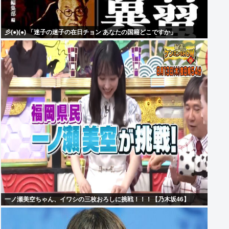
彡(●)(●) 「迷子の迷子の在日チョン あなたの国籍どこですか」
一ノ瀬美空ちゃん、イワシの三枚おろしに挑戦！！！【乃木坂46】