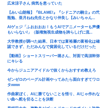
広末涼子さん 病気を患っていた
【みい山朗報】『BLAME!』『シドニアの騎士』の弐
瓶勉、亜月ねね先生とかなり仲良し【みいちゃん...
AIゲェジ「ふおおおお！もうAIでアニメーターも声優
もいらない!」（版権無視生成物を誇らしげに流...
大学教授が調べた結果、日本では富裕層の富裕化は確
認できず、ただみんなで貧困化しているだけだった
【動画】ショートスリーパー堀さん、対面で高須幹弥
にキレる
今からジュニアアイドルで抜くからおすすめ教えろ
ゼンゼロのベーグル計画やってみたら面白すぎてワロ
タwww
作曲家ぼく、AIに勝てないことを悟り、AIじゃ作れな
い曲へ舵を切ることを決断