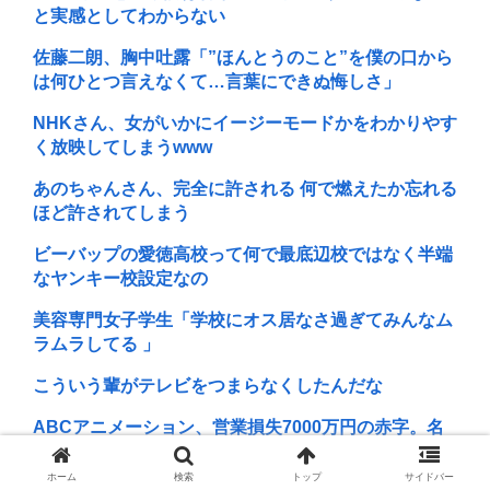
と実感としてわからない
佐藤二朗、胸中吐露「”ほんとうのこと”を僕の口から
は何ひとつ言えなくて…言葉にできぬ悔しさ」
NHKさん、女がいかにイージーモードかをわかりやす
く放映してしまうwww
あのちゃんさん、完全に許される 何で燃えたか忘れる
ほど許されてしまう
ビーバップの愛徳高校って何で最底辺校ではなく半端
なヤンキー校設定なの
美容専門女子学生「学校にオス居なさ過ぎてみんなム
ラムラしてる 」
こういう輩がテレビをつまらなくしたんだな
ABCアニメーション、営業損失7000万円の赤字。名
探偵プリキュアなどの物販を展開
ホーム
検索
トップ
サイドバー