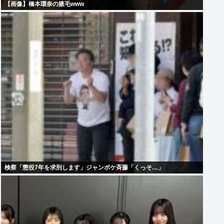
【画像】橋本環奈の腋毛www
検察「懲役7年を求刑します」ジャンポケ斉藤「くっそ…」