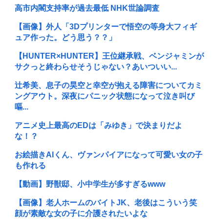
高市内閣支持率が過去最低 NHK世論調査
【画像】外人「3Dプリンターで悟空の等身大フィギ
ュア作った。どう思う？？」
【HUNTER×HUNTER】王位継承戦、ベンジャミンが
サクっと終わらせそうじゃない？あいついい...
辻希美、息子の昊空と幸空が抱える障害についてカミ
ングアウト。深夜にパニック状態になって泣き叫び
嘔...
アニメ史上最高のEDは「みゆき」で決まりだよ
な！？
お絵描きAIくん、ヴァンパイアになって可愛い女の子
も作れる
【動画】野獣邸、小中学生が多すぎるwww
【画像】老人ホームのバイトJK、老後はこういう笑
顔が素敵な女の子に介護されたいよな