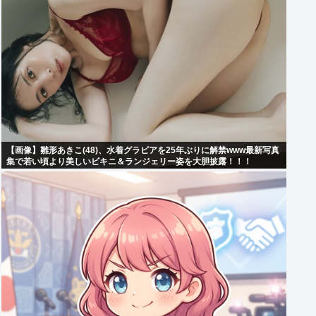
【画像】雛形あきこ(48)、水着グラビアを25年ぶりに解禁www最新写真
集で若い頃より美しいビキニ＆ランジェリー姿を大胆披露！！！