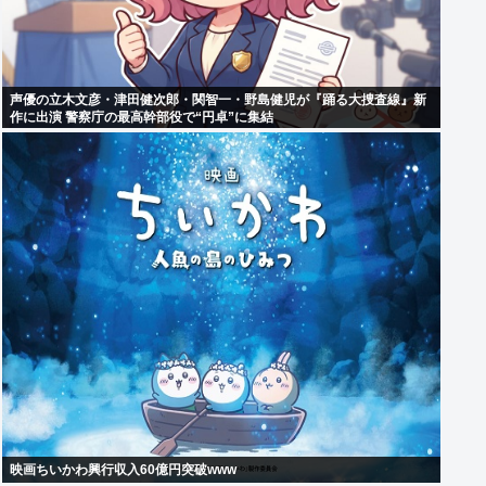
声優の立木文彦・津田健次郎・関智一・野島健児が『踊る大捜査線』新
作に出演 警察庁の最高幹部役で“円卓”に集結
映画ちいかわ興行収入60億円突破www