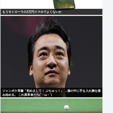
もうモトローラの3万円スマホでよくないか
ジャンポケ斉藤「初めまして！ ぶちゅっ！」 →服の中に手を入れ胸を揉
み始める。 これ異常者だろ(´・ω・`)