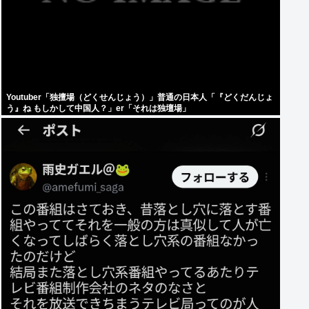
Youtuber「独擅場（どくせんじょう）」普通の日本人「『どくだんじょ
う』ね もしかして中国人？」er「それは独壇場」