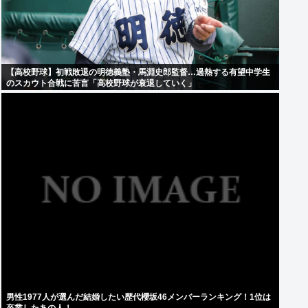
【高校野球】初戦敗退の明徳義塾・馬淵史郎監督…過熱する有望中学生
のスカウト合戦に苦言「高校野球が衰退していく」
男性1977人が選んだ結婚したい歴代櫻坂46メンバーランキング！1位は