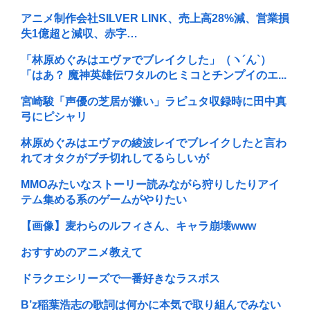
アニメ制作会社SILVER LINK、売上高28%減、営業損
失1億超と減収、赤字…
「林原めぐみはエヴァでブレイクした」（ヽ´ん`）
「はあ？ 魔神英雄伝ワタルのヒミコとチンプイのエ...
宮崎駿「声優の芝居が嫌い」ラピュタ収録時に田中真
弓にピシャリ
林原めぐみはエヴァの綾波レイでブレイクしたと言わ
れてオタクがブチ切れしてるらしいが
MMOみたいなストーリー読みながら狩りしたりアイ
テム集める系のゲームがやりたい
【画像】麦わらのルフィさん、キャラ崩壊www
おすすめのアニメ教えて
ドラクエシリーズで一番好きなラスボス
B’z稲葉浩志の歌詞は何かに本気で取り組んでみない