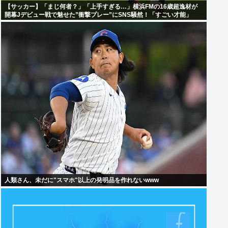
【サッカー】「まじ何者？」「上手すぎる…」横浜FMの16歳超逸材が
開幕Jデビュー戦で魅せた”衝撃プレー”にSNS騒然！「すごい才能」
人類さん、未だに"スマホ"以上の発明品を作れないwww