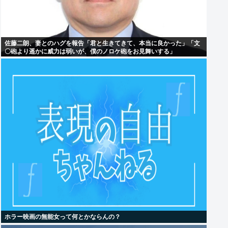
佐藤二朗、妻とのハグを報告「君と生きてきて、本当に良かった」「文
〇砲より遥かに威力は弱いが、僕のノロケ砲をお見舞いする」
ホラー映画の無能女って何とかならんの？