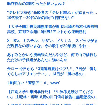
既存作品の2期やったら良いよね？
"テレビ大好き"高齢者の「テレビ離れ」が始まった…
10代後半～20代の約7割が"ほぼ見ない"
【大甲子園】被災地熊本県が涙 初出場の熊本代表有明
高校、京都立命館に9回裏2アウトから逆転勝利
X「B’z、ミスチル、サザン、ドリカム、スピッツがま
だ現役なの凄いよな。今の歌手が30年後にやれ...
あずみとかいう漫画読んだんやけど、何で山で修行し
ただけの子供達があんなに強いんや
金ロー 今日から「3週連続夏はジブリ!!」7日が「借り
ぐらしのアリエッティ」、14日が「風の谷の...
1番面白い「警察アニメ」www’
【江別大学生集団暴行死】「生涯考え続けてくださ
い」 主犯格・当時18歳の川口侑斗被告に無期懲役の...