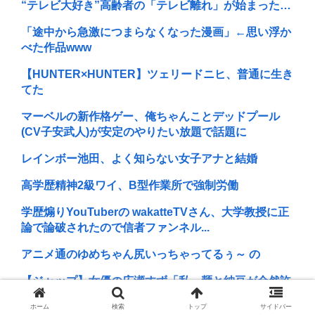
“テレビ大好き”高齢者の「テレビ離れ」が始まった…
「途中から急激につまらなくなった漫画」←思い浮か
べた作品www
【HUNTER×HUNTER】ツェリードニヒ、普通に生き
てた
マーベルの新作格ゲー、俺ちゃんことデッドプール
(CV子安武人)が安定のやりたい放題で話題に
レインボー池田、よく知らない女子アナと結婚
高学歴精神2級ワイ、B型作業所で強制労働
学歴煽りYouTuberの wakatteTVさん、大学教授に正
論で論破されたので信者ファンネル...
アニメ通のゆめちゃん尻いっちゃってるぅ～ の
【ジャップ】女優の広瀬すず「私、麺と納豆が全然許
せない。私、麺と納豆が全然許せない 」
ホーム
検索
トップ
サイドバー