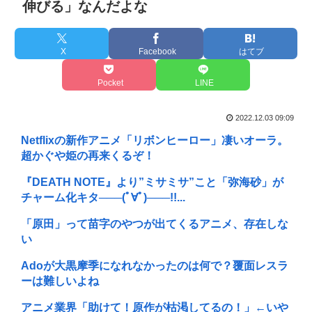
伸びる」なんだよな
X
Facebook
はてブ
Pocket
LINE
2022.12.03 09:09
Netflixの新作アニメ「リボンヒーロー」凄いオーラ。
超かぐや姫の再来くるぞ！
『DEATH NOTE』より”ミサミサ”こと「弥海砂」が
チャーム化キタ───(ﾟ∀ﾟ)───!!...
「原田」って苗字のやつが出てくるアニメ、存在しな
い
Adoが大黒摩季になれなかったのは何で？覆面レスラ
ーは難しいよね
アニメ業界「助けて！原作が枯渇してるの！」←いや