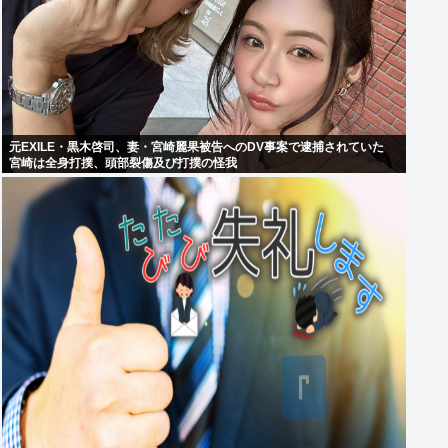
元EXILE・黒木啓司、妻・宮崎麗果被告へのDV事案で逮捕されていた
宮崎は全身打撲、頭部裂傷及び打撲の怪我