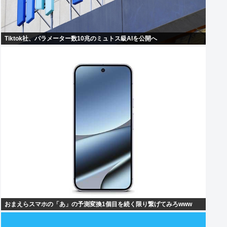
Tiktok社、パラメーター数10兆のミュトス級AIを公開へ
おまえらスマホの「あ」の予測変換1個目を続く限り繋げてみろwww