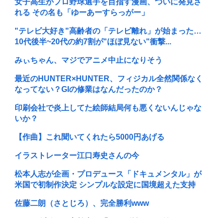
女子高生がプロ野球選手を目指す漫画、ついに発見さ
れる その名も「ゆーあーすらっがー」
"テレビ大好き"高齢者の「テレビ離れ」が始まった…
10代後半~20代の約7割が"ほぼ見ない"衝撃...
みぃちゃん、マジでアニメ中止になりそう
最近のHUNTER×HUNTER、フィジカル全然関係なく
なってない？GIの修業はなんだったのか？
印刷会社で炎上してた絵師結局何も悪くないんじゃな
いか？
【作曲】これ聞いてくれたら5000円あげる
イラストレーター江口寿史さんの今
松本人志が企画・プロデュース「ドキュメンタル」が
米国で初制作決定 シンプルな設定に国境超えた支持
佐藤二朗（さとじろ）、完全勝利www