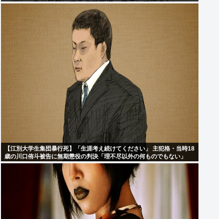
【江別大学生集団暴行死】「生涯考え続けてください」 主犯格・当時18
歳の川口侑斗被告に無期懲役の判決「理不尽以外の何ものでもない」