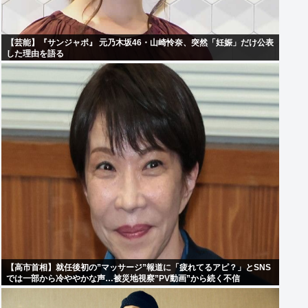
【芸能】『サンジャポ』 元乃木坂46・山崎怜奈、突然「妊娠」だけ公表
した理由を語る
【高市首相】就任後初の”マッサージ”報道に「疲れてるアピ？」とSNS
では一部から冷ややかな声…被災地視察”PV動画”から続く不信