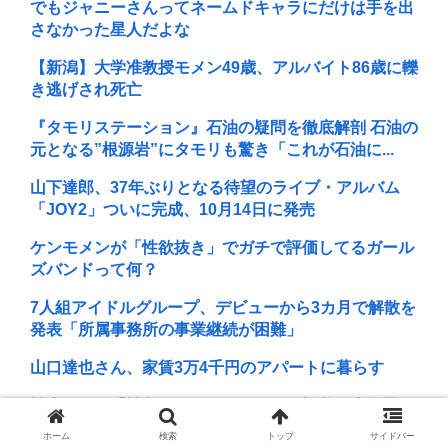
でもジャニーさんってネームドキャラにだけは手を出
さなかった星人だよな
【新潟】大学准教授モメン49歳、アルバイト86歳に轢
き逃げされ死亡
『タモリステーション』石油の疑問を徹底解剖 石油の
元となる”根源岩”にタモリも驚き「これが石油に...
山下達郎、37年ぶりとなる待望のライブ・アルバム
「JOY2」ついに完成、10月14日に発売
ケンモメンが「性欲抜き」でガチで評価してるガール
ズバンドって何？
7人組アイドルグループ、デビューから3カ月で解散を
発表「所属事務所の事業継続が困難」
山口達也さん、家賃3万4千円のアパートに暮らす
松本まりか「戦争はやっちゃいかん」祖父が生涯最も
口にした言葉を紹介 平和への思いをつづる
ホーム
検索
トップ
サイドバー