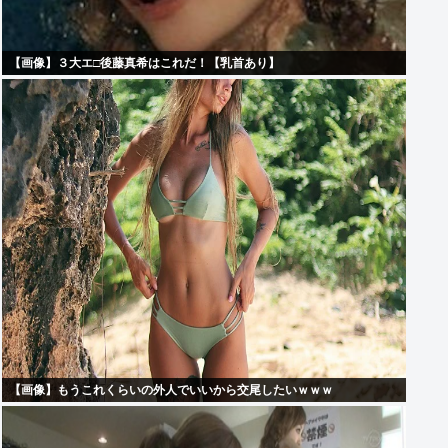
【画像】３大エ□後藤真希はこれだ！【乳首あり】
【画像】もうこれくらいの外人でいいから交尾したいｗｗｗ