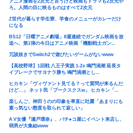
アニメ漫画を2次元と言うけど映画もドラマも2次元や
ろ。人間の目に映るものはすべて2次元
Z世代が暮らす学生寮、学食のメニューがカレーだけ
になる
BS12「日曜アニメ劇場」8週連続でガンダム映画を放
送へ、第1弾の今日はアニメ映画「機動戦士ガン...
冗談抜きでSwitch2で遊びたいゲームがないwww
【高校野球】1回戦 八王子実践 1-2x 鳴門渦潮 延長タ
イブレークでサヨナラ勝ち 鳴門渦潮とし...
ヒカキン「ヴィヴァント見てる？って質問が来るんだ
けど…」 ネット民「プークスクスw」 ヒカキン「...
楽しんご、神田うのの印象を率直に吐露「あまりにも
素っ気ない態度を取られて寂しい」
A V女優『瀬戸環奈』、パチ●コ屋にイベント来店し、
弱男が大集結www