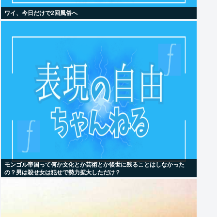
ワイ、今日だけで2回風俗へ
モンゴル帝国って何か文化とか芸術とか後世に残ることはしなかった
の？男は殺せ女は犯せで勢力拡大しただけ？