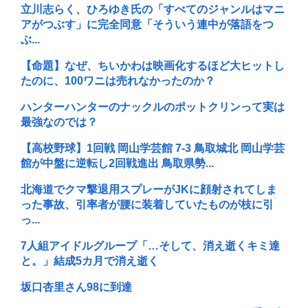
立川志らく、ひろゆき氏の「すべてのジャンルはマニ
アがつぶす」に完全同意「そういう連中が落語をつ
ぶ...
【命題】なぜ、ちいかわは映画化するほど大ヒットし
たのに、100ワニは売れなかったのか？
ハンターハンターのナックルのポットクリンって実は
最強なのでは？
【高校野球】1回戦 岡山学芸館 7-3 鳥取城北 岡山学芸
館が中盤に逆転し2回戦進出 鳥取県勢...
北海道でクマ撃退用スプレーがJKに顔射されてしま
った事故、引率者が腰に装着していたものが枝に引
っ...
7人組アイドルグループ「…そして、消え逝くキミ達
と。」結成5カ月で消え逝く
坂口杏里さん98に到達