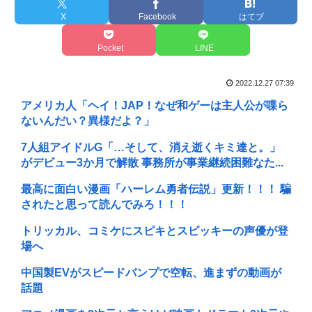
X
Facebook
はてブ
Pocket
LINE
2022.12.27 07:39
アメリカ人「ヘイ！JAP！なぜ和ゲーは主人公が喋ら
ないんだい？異様だよ？」
7人組アイドルG「…そして、消え逝くキミ達と。」
がデビュー3か月で解散 事務所が事業継続困難なた...
最高に面白い漫画「ハーレム勇者伝説」更新！！！ 騙
されたと思って読んでみろ！！！
トリッカル、コミケにスピキとスピッキーの声優が登
場へ
中国製EVがスピードバンプで空転、進まずの動画が
話題