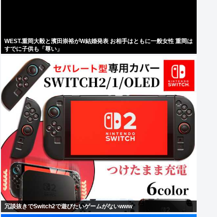
WEST.重岡大毅と濱田崇裕がW結婚発表 お相手はともに一般女性 重岡は
すでに子供も「尊い」
冗談抜きでSwitch2で遊びたいゲームがないwww