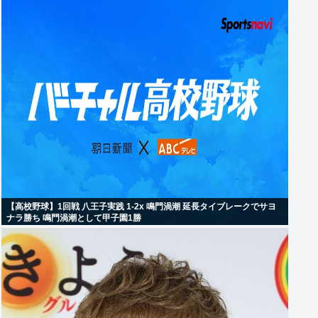
【高校野球】1回戦 八王子実践 1-2x 鳴門渦潮 延長タイブレークでサヨ
ナラ勝ち 鳴門渦潮として甲子園1勝