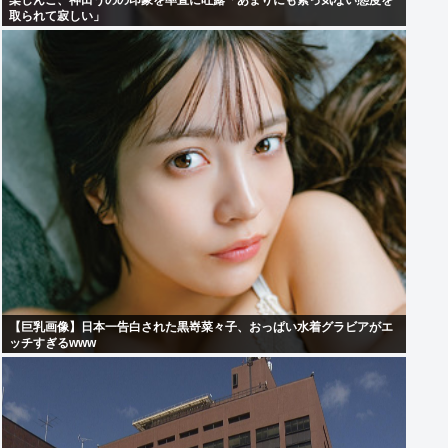
楽しんご、神田うのの印象を率直に吐露「あまりにも素っ気ない態度を
取られて寂しい」
【巨乳画像】日本一告白された黒嵜菜々子、おっぱい水着グラビアがエ
ッチすぎるwww