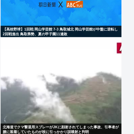
【高校野球】1回戦 岡山学芸館 7-3 鳥取城北 岡山学芸館が中盤に逆転し
2回戦進出 鳥取県勢、夏の甲子園11連敗
北海道でクマ撃退用スプレーがJKに顔射されてしまった事故、引率者が
腰に装着していたものが枝に引っかかり誤噴射と判明