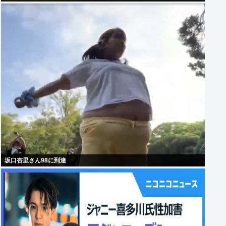
坂口杏里さん98に到達