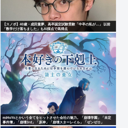
【スノボ】40歳・成田童夢、高卒認定試験受験「中卒の私が…」 以前
「数学だけ落ちました」もAI採点で高得点
miHoYoとかいう全てをヒットさせた会社の魅力。「崩壊学園」「未定
事件簿」「崩壊3rd」「原神」「崩壊スターレイル」「ゼンゼロ」