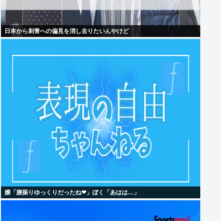
日本から刺青への偏見を消し去りたいんやけど
嬢「腰振りゆっくりだったね❤」ぼく「あはは…」