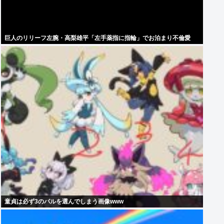
巨人のリリーフ左腕・高梨雄平「左手薬指に指輪」でお泊まり不倫愛
童貞は必ず3のパルを選んでしまう画像www