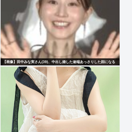
【画像】田中みな実さん(39)、中出し婚した途端あっさりした顔になる