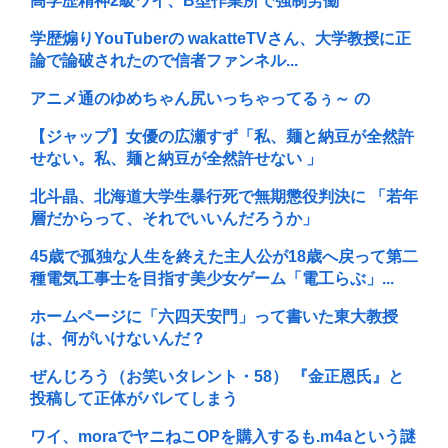
高学歴精神2級ワイ、B型作業所で強制労働
学歴煽りYouTuberの wakatteTVさん、大学教授に正
論で論破されたので信者ファンネル...
アニメ通のゆめちゃん尻いっちゃってるぅ～ の
【ジャップ】女優の広瀬すず「私、麺と納豆が全然許
せない。私、麺と納豆が全然許せない 」
北斗晶、北海道大学生暴行死で無期懲役判決に 「若年
層だからって、それでいいんだろうか」
45歳で孤独な人生を終えた主人公が18歳へ戻って第二
種電気工事士を目指す美少女ゲーム「電工らぶ」...
ホームページに「六四天安門」って書いた東大教授
は、何がいけないんだ？
ぜんじろう（お笑いタレント・58） 『金正恩氏』と
投稿して正体がバレてしまう
ワイ、moraでヤニねこOPを購入するも.m4aという謎