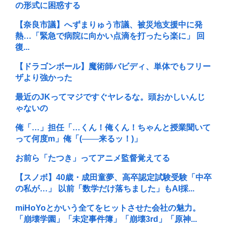
の形式に困惑する
【奈良市議】へずまりゅう市議、被災地支援中に発
熱…「緊急で病院に向かい点滴を打ったら楽に」 回
復...
【ドラゴンボール】魔術師バビディ、単体でもフリー
ザより強かった
最近のJKってマジですぐヤレるな。頭おかしいんじ
ゃないの
俺「…」担任「…くん！俺くん！ちゃんと授業聞いて
って何度m」俺「(───来るッ！)」
お前ら「たつき」ってアニメ監督覚えてる
【スノボ】40歳・成田童夢、高卒認定試験受験「中卒
の私が…」 以前「数学だけ落ちました」もAI採...
miHoYoとかいう全てをヒットさせた会社の魅力。
「崩壊学園」「未定事件簿」「崩壊3rd」「原神...