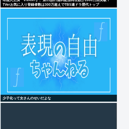
堺雅人主演『VIVANT』、第11話の無料配信再生数が1000万回突破！
TVerお気に入り登録者数は300万超えでTBS連ドラ歴代トップ
少子化って女さんのせいだよな