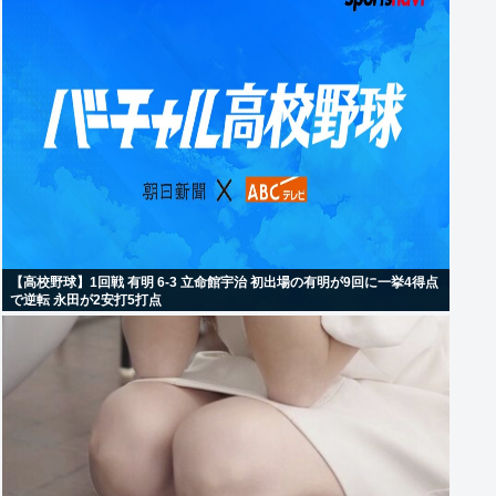
【高校野球】1回戦 有明 6-3 立命館宇治 初出場の有明が9回に一挙4得点
で逆転 永田が2安打5打点