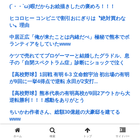
(´・・`ω)暇だからお絵描きしたの褒めろ！！！
ヒコロヒー コンビニで割引おにぎりは〝絶対買わな
い〟理由
中居正広「俺が来たことは内緒だべ」極秘で熊本でボ
ランティアをしていたwww
ケツで売れててプロゲーマーと結婚したグラドル、息
子の「自閉スペクトラム症」診断にショックで泣く
【高校野球】1回戦 有明 6-3 立命館宇治 初出場の有明
が9回に一挙4得点で逆転 永田が2安打...
【高校野球】熊本代表の有明高校が9回2アウトから大
逆転勝利！！！感動をありがとう
ちいかわ作者さん、総額30億超の大豪邸を建てる
www
「押井守」という、時かけとサマーウォーズの一発屋
ホーム
検索
トップ
サイドバー
のくせにやたらとイキってるアニメ映画監督いるで