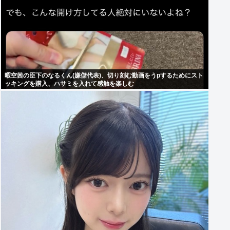
暇空茜の臣下のなるくん(嫌儲代表)、切り刻む動画をうpするためにスト
ッキングを購入、ハサミを入れて感触を楽しむ