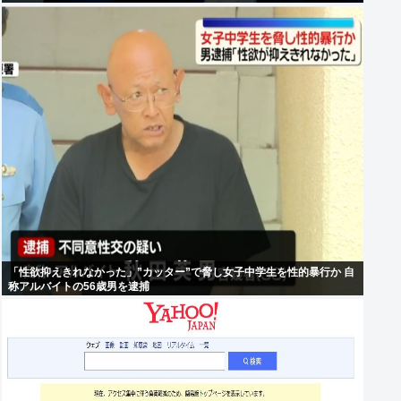
「性欲抑えきれなかった」”カッター”で脅し女子中学生を性的暴行か 自
称アルバイトの56歳男を逮捕