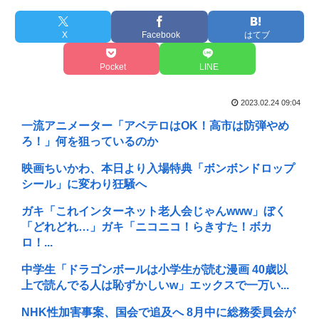
X
Facebook
はてブ
Pocket
LINE
2023.02.24 09:04
一流アニメーター「アベテロはOK！高市は防弾やめ
ろ！」何を狙っているのか
映画ちいかわ、本日より入場特典「ボンボンドロップ
シール」に変わり狂騒へ
ガキ「これインターネット老人会じゃんwww」ぼく
「どれどれ…」ガキ「ニコニコ！らきすた！ボカ
ロ！...
中学生「ドラゴンボールは小学生が読む漫画 40歳以
上で読んでる人は恥ずかしいw」エックスで一万い...
NHK性加害事案、国会で追及へ 8月中に総務委員会が