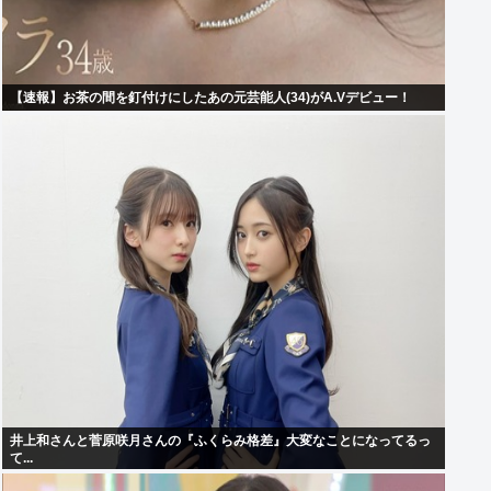
【速報】お茶の間を釘付けにしたあの元芸能人(34)がA.Vデビュー！
井上和さんと菅原咲月さんの『ふくらみ格差』大変なことになってるっ
て...