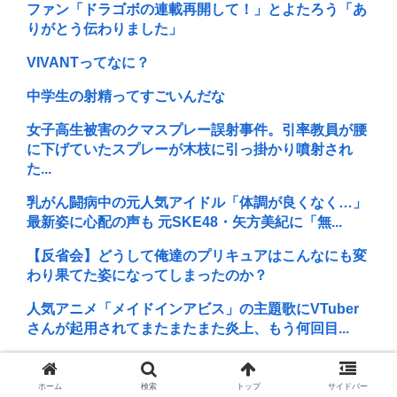
ファン「ドラゴボの連載再開して！」とよたろう「あ
りがとう伝わりました」
VIVANTってなに？
中学生の射精ってすごいんだな
女子高生被害のクマスプレー誤射事件。引率教員が腰
に下げていたスプレーが木枝に引っ掛かり噴射され
た...
乳がん闘病中の元人気アイドル「体調が良くなく…」
最新姿に心配の声も 元SKE48・矢方美紀に「無...
【反省会】どうして俺達のプリキュアはこんなにも変
わり果てた姿になってしまったのか？
人気アニメ「メイドインアビス」の主題歌にVTuber
さんが起用されてまたまたまた炎上、もう何回目...
22歳女性、商業施設で通りすがりの面識無い女子中学
生にラリアットして逮捕される
ホーム
検索
トップ
サイドバー