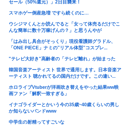
セール（50%還元）」2日目襲来！
スマホゲー倒産急増 ですら続くのに…
ウシジマくんとか読んでると「女って体売るだけでこ
んな簡単に数十万稼げんの？」と思うんやが
「はみ出し具合がそっくり」現役看護師グラドル、
「ONE PIECE」ナミの”リアル体型”コスプレ...
"テレビ大好き"高齢者の「テレビ離れ」が始まった
韓国音楽アーティスト 世界で通用します。日本音楽ア
ーティスト 聴かれてるの国内だけです。この違い...
ホロライブVtuberが洋画吹き替えをやった結果ww映
画ファン「解釈一致すぎる」
イナゴライダーとかいう今の35歳~40歳くらいの男し
か知らないバンドwww
中学生の射精ってすごいな