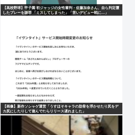
【高校野球】甲子園 初ジャッジの女性審判・佐藤加奈さん、自ら判定覆
したプレーを謝罪 「ミスしてしまった」「苦いデビュー戦に…」
【画像】新作ソシャゲ運営「うすほそキャラの肋骨を浮かせたり尻をデ
カ尻にしたりして遊んでたらリリース遅れました」