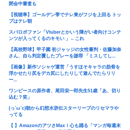
閉会中審査も
【視聴率】ゴールデン帯でテレ東がフジを上回る トッ
プはテレ朝
スパロボファン「Vtuberとかいう障がい者向けコンテ
ンツが入ってくるのキモい 」←これ
【高校野球】甲子園 初ジャッジの女性審判・佐藤加奈
さん、自ら判定覆したプレーを謝罪 「ミスしてし...
【画像】新作ソシャゲ運営「うすほそキャラの肋骨を
浮かせたり尻をデカ尻にしたりして遊んでたらリリ
ー...
ワンピースの原作者、尾田栄一郎先生51歳「あ、切り
込む？笑」
(っ´ω`c)朝から幻想水滸伝スターリープのリセマラや
ってる
【 】AmazonのアツさMax！心も踊る「マンガ毎週末