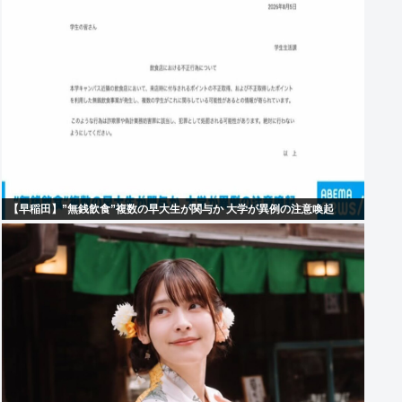
【早稲田】”無銭飲食”複数の早大生が関与か 大学が異例の注意喚起