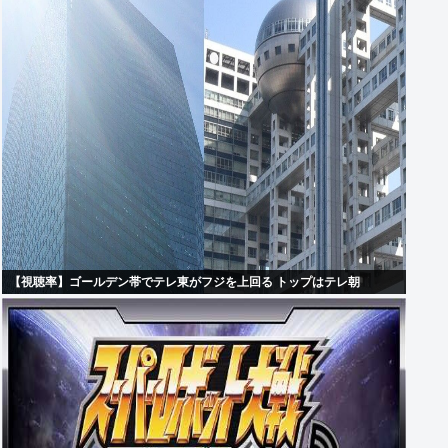
【視聴率】ゴールデン帯でテレ東がフジを上回る トップはテレ朝