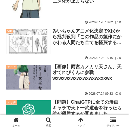
ニメ化が止まらない
2026.07.26 18:02
0
みいちゃんアニメ化決定でX民か
VIP
ら批判殺到「この作品の製作にか
かわる人間たち全てを軽蔑する」
www
2026.07.26 15:15
0
【画像】雨宮カノカリ天さん、天
エッヂ
才てれびくんに参戦
wxwxwxwxwxwxwxwxxxwx
2026.07.24 09:33
0
【問題】ChatGTPに全ての漫画
エッヂ
キャラで天下一武道会を行ったら
誰が優勝するか聞きました
ホーム
検索
トップ
サイドバー