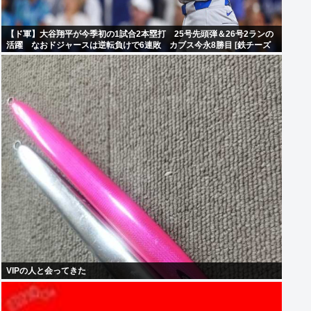
【ド軍】大谷翔平が今季初の1試合2本塁打 25号先頭弾＆26号2ランの
活躍 なおドジャースは逆転負けで6連敗 カブス今永8勝目 [鉄チーズ
烏★]
VIPの人と会ってきた