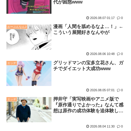
代が困惑www
2026.08.07 01:17
0
漫画「人間を舐めるなよ…！」←
おーぷんなんJ
こういう展開好きなんやが
2026.08.06 10:48
0
グリッドマンの宝多立花さん、ガ
エッヂ
チでダイエット大成功www
2026.08.05 07:01
0
押井守「実写映画やアニメ版で
エッヂ
『原作通りでよかった』なんて感
想は原作の成功体験を追体験した
いだけ」
2026.08.04 11:30
0