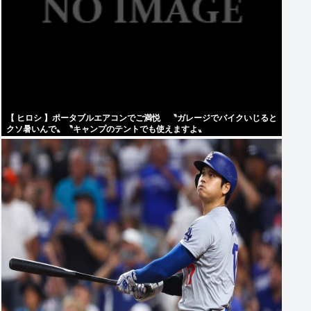
【 ヒロシ 】ポータブルエアコンでご満悦 〝ガレージでバイクいじると
クソ暑いんで〟〝キャンプのテントでも使えますよ〟