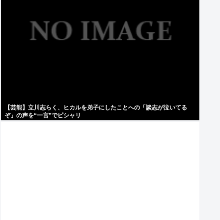
【芸能】立川志らく、ヒカルを弟子にしたことへの「談志が泣いてる
ぞ」の声を“一言”でピシャリ