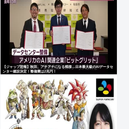
【ジャップ悲報】秋田、アチアチになる模様…日本最大級のAIデータセ
ンター建設決定！整備費は2兆円！