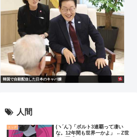
韓国で自殺配信した日本のキャバ嬢
人間
(ヽ´ん`)「ボルト3連覇って凄い
エッヂ
な。12年間も世界一かよ」 ←Z世