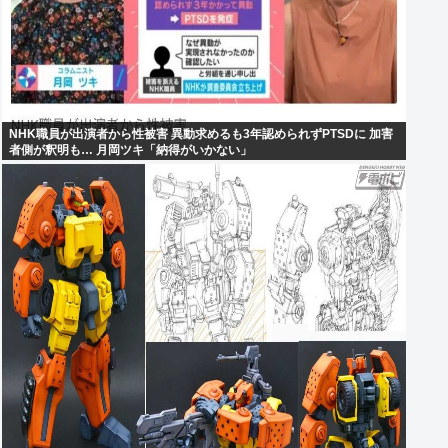
NHK職員が出演者から性被害 異動求めるも3年認められずPTSDに 加害
者側が釈明も… 月岡ツキ「納得がいかない」