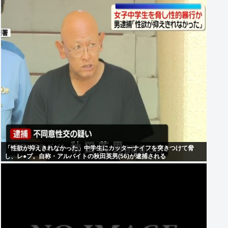
「性欲が抑えきれなかった」中学生にカッターナイフを突きつけて脅
し、レ●プ。自称・アルバイトの秋田英男(56)が逮捕される