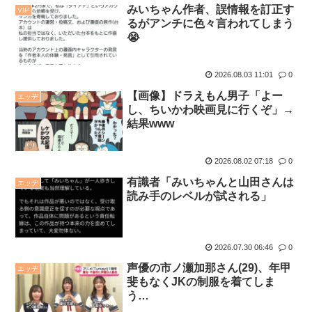
みいちゃん作者、誤情報を訂正す
VIP
るがアンチに色々言われてしまう
😭
2026.08.03 11:01
0
【画像】ドラえもん男子「よー
エッヂ
し、ちいかわ映画見に行くぞ」→
結果www
2026.08.02 07:18
0
有識者「みいちゃんと山田さんは
エッヂ
読み手のレベルが試される」
2026.07.30 06:46
0
声優の市ノ瀬加那さん(29)、年甲
エッヂ
斐もなくJKの制服を着てしま
う…