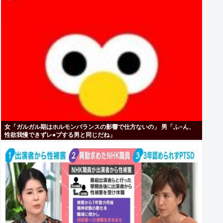
女「ガルガル期はホルモンバランスの影響で仕方ないの」 男「ふ~ん、
性欲我慢できずレ●プする男と同じだね」