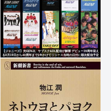
【ジャニーズ】光GENJI、サブスク&DL配信が解禁 デビュー39周年迎え
る8月19日から40周年まで1年かけてリリース当時の日付に順次配信予定