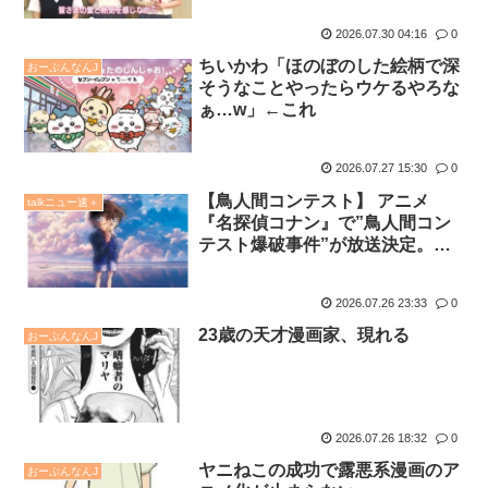
2026.07.30 04:16
0
ちいかわ「ほのぼのした絵柄で深
おーぷんなんJ
そうなことやったらウケるやろな
ぁ…w」←これ
2026.07.27 15:30
0
【鳥人間コンテスト】 アニメ
talkニュー速＋
『名探偵コナン』で”鳥人間コン
テスト爆破事件”が放送決定。小
五郎の母校・米花大学が鳥人間コ
ンテストに出場！
2026.07.26 23:33
0
23歳の天才漫画家、現れる
おーぷんなんJ
2026.07.26 18:32
0
ヤニねこの成功で露悪系漫画のア
おーぷんなんJ