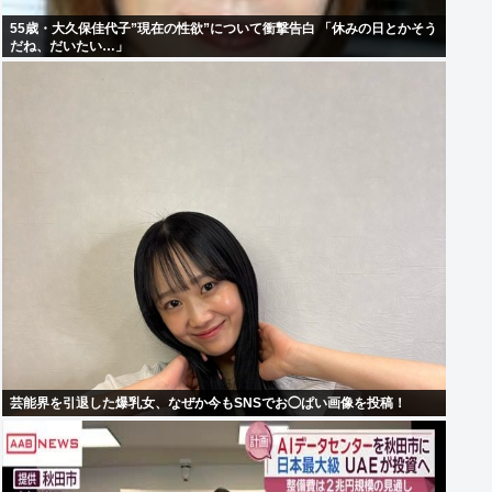
55歳・大久保佳代子”現在の性欲”について衝撃告白 「休みの日とかそう
だね、だいたい…」
芸能界を引退した爆乳女、なぜか今もSNSでお◯ぱい画像を投稿！