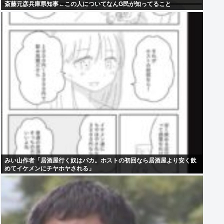
斎藤元彦兵庫県知事←この人についてなんG民が知ってること
みい山作者「居酒屋行く奴はバカ。ホストの初回なら居酒屋より安く飲
めてイケメンにチヤホヤされる」