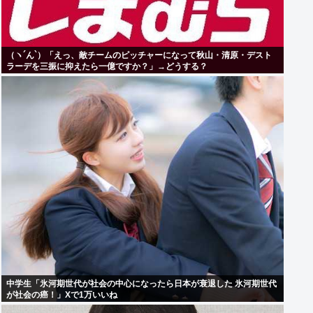
（ヽ´ん`）「えっ、敵チームのピッチャーになって秋山・清原・デスト
ラーデを三振に抑えたら一億ですか？」→どうする？
中学生「氷河期世代が社会の中心になったら日本が衰退した 氷河期世代
が社会の癌！」Xで1万いいね