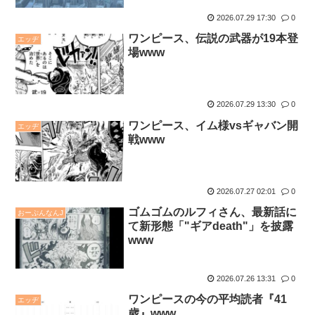
2026.07.29 17:30
0
ワンピース、伝説の武器が19本登
エッヂ
場www
2026.07.29 13:30
0
ワンピース、イム様vsギャバン開
エッヂ
戦www
2026.07.27 02:01
0
ゴムゴムのルフィさん、最新話に
おーぷんなんJ
て新形態「"ギアdeath"」を披露
www
2026.07.26 13:31
0
ワンピースの今の平均読者『41
エッヂ
歳』www