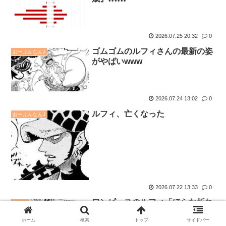
2026.07.25 20:32
0
ゴムゴムのルフィさんの最新の姿
おーぷんなんJ
がやばいwww
2026.07.24 13:02
0
ルフィ、亡くなった
おーぷんなんJ
2026.07.22 13:33
0
ワンピースのルフィ「ほらな折れ
エッヂ
ねェ」
ホーム
検索
トップ
サイドバー