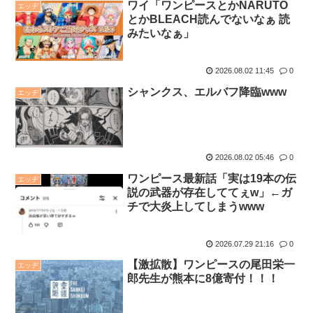
ワイ「ワンピースとかNARUTO
エッヂ
とかBLEACH読んでないなぁ 読
みたいなぁ」
2026.08.02 11:45
0
シャンクス、エルバフ降臨www
エッヂ
2026.08.02 05:46
0
ワンピース最新話「実は19本の伝
エッヂ
説の武器が存在しててぇw」←ガ
チで大炎上してしまうwww
2026.07.29 21:16
0
【激拡散】ワンピースの尾田栄一
エッヂ
郎先生が熊本に8億寄付！！！