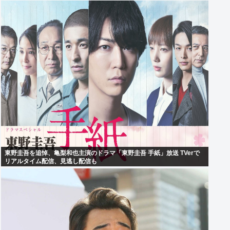
東野圭吾を追悼、亀梨和也主演のドラマ「東野圭吾 手紙」放送 TVerで
リアルタイム配信、見逃し配信も