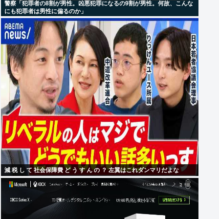
警察「犯罪者の8割が男性。凶悪犯罪になるの9割が男性。何故、こんな
にも犯罪者は男性に偏るのか」
減 税 し て 社会保障費 ど う す ん の ？ 左翼はこれダンマリだよな