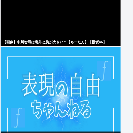
【画像】中川智尋は意外と胸が大きい？【ちーたん】【櫻坂46】