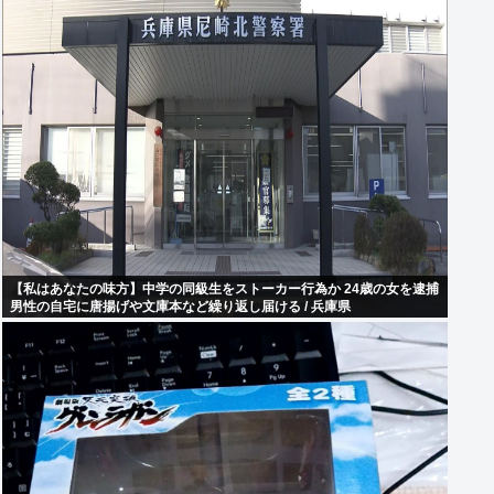
【私はあなたの味方】中学の同級生をストーカー行為か 24歳の女を逮捕
男性の自宅に唐揚げや文庫本など繰り返し届ける / 兵庫県