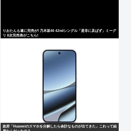
りおたんも遂に完売が! 乃木坂46 42ndシングル「是非に及ばず」ミーグ
リ 8次完売表がこちら!
政府「Huaweiのスマホを分解したら余計なものが出てきた」これって結