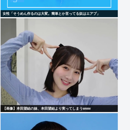
女性「そうめん作るのは大変。簡単とか言ってる奴はエアプ」
【画像】本田望結の妹、本田望結より実ってしまうwww