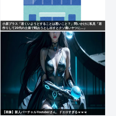
小原ブラス「若くいようとすることは悪いこと？」問いかけに私見「若
作りして20代の土俵で戦おうとし出すとクソ痛いヤツに…」
【画像】新人バーチャルYoutuberさん、ドエロすぎるｗｗｗ