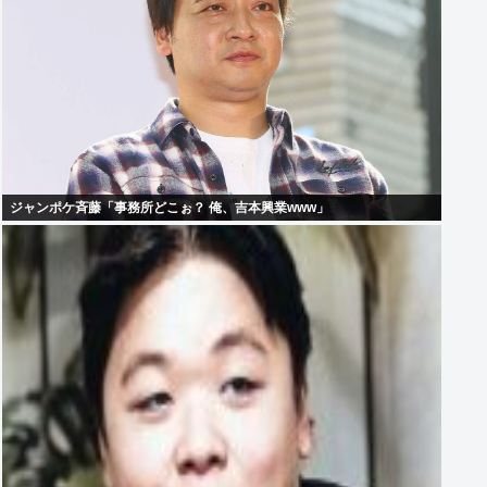
ジャンポケ斉藤「事務所どこぉ？ 俺、吉本興業www」