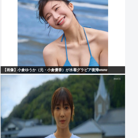
【画像】小倉ゆうか（元・小倉優香）が水着グラビア復帰www