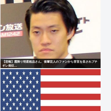
【悲報】霜降り明星粗品さん、後輩芸人のファンから苦言を呈されブチ
ギレ発狂…