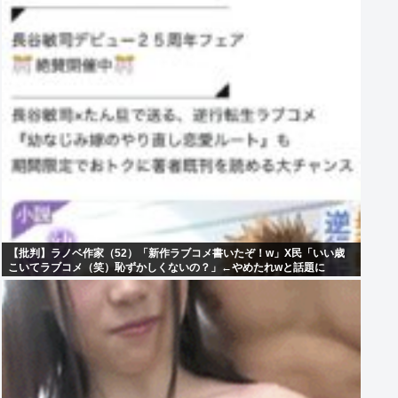
【批判】ラノベ作家（52）「新作ラブコメ書いたぞ！w」X民「いい歳
こいてラブコメ（笑）恥ずかしくないの？」←やめたれwと話題に