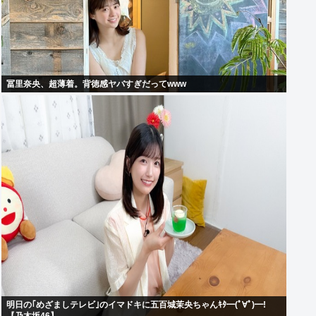
冨里奈央、超薄着。背徳感ヤバすぎだってwww
明日の｢めざましテレビ｣のイマドキに五百城茉央ちゃんｷﾀ━(ﾟ∀ﾟ)━!