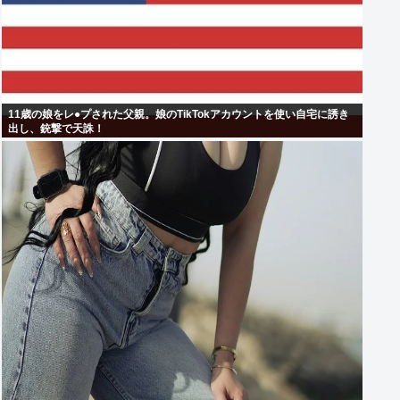
11歳の娘をレ●プされた父親。娘のTikTokアカウントを使い自宅に誘き
出し、銃撃で天誅！