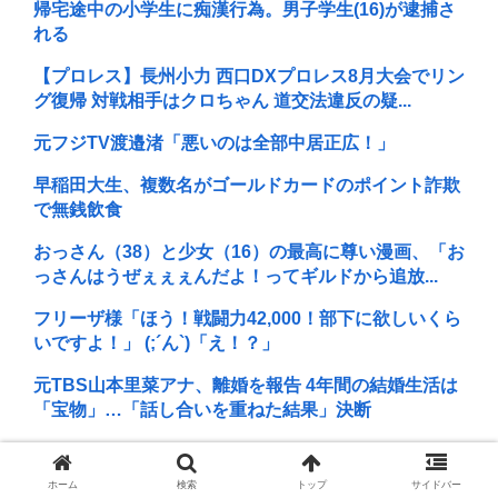
帰宅途中の小学生に痴漢行為。男子学生(16)が逮捕さ
れる
【プロレス】長州小力 西口DXプロレス8月大会でリン
グ復帰 対戦相手はクロちゃん 道交法違反の疑...
元フジTV渡邉渚「悪いのは全部中居正広！」
早稲田大生、複数名がゴールドカードのポイント詐欺
で無銭飲食
おっさん（38）と少女（16）の最高に尊い漫画、「お
っさんはうぜぇぇぇんだよ！ってギルドから追放...
フリーザ様「ほう！戦闘力42,000！部下に欲しいくら
いですよ！」 (;´ん`)「え！？」
元TBS山本里菜アナ、離婚を報告 4年間の結婚生活は
「宝物」…「話し合いを重ねた結果」決断
日本の芸能人、続々と日本脱出
ホーム
検索
トップ
サイドバー
B’z「重いマーシャル運んでた腰の痛みまだ覚えてる