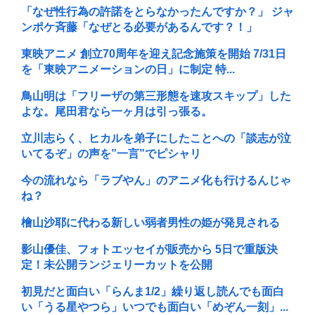
「なぜ性行為の許諾をとらなかったんですか？」 ジャ
ンポケ斉藤「なぜとる必要があるんです？！」
東映アニメ 創立70周年を迎え記念施策を開始 7/31日
を「東映アニメーションの日」に制定 特...
鳥山明は「フリーザの第三形態を速攻スキップ」した
よな。尾田君なら一ヶ月は引っ張る。
立川志らく、ヒカルを弟子にしたことへの「談志が泣
いてるぞ」の声を”一言”でピシャリ
今の流れなら「ラブやん」のアニメ化も行けるんじゃ
ね？
檜山沙耶に代わる新しい弱者男性の姫が発見される
影山優佳、フォトエッセイが販売から 5日で重版決
定！未公開ランジェリーカットを公開
初見だと面白い「らんま1/2」繰り返し読んでも面白
い「うる星やつら」いつでも面白い「めぞん一刻」...