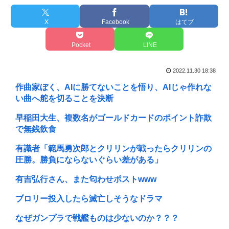
X
Facebook
はてブ
Pocket
LINE
2022.11.30 18:38
作曲家ぼく、AIに勝てないことを悟り、AIじゃ作れな
い曲へ舵を切ることを決断
早稲田大生、複数名がゴールドカードのポイント詐欺
で無銭飲食
有識者「範馬勇次郎とクリリンが戦ったらクリリンの
圧勝。勝負にならないぐらい差がある」
有吉弘行さん、また匂わせポストwww
ブロリー投入したら滅亡しそうなドラマ
なぜガンプラで戦艦ものは少ないのか？？？