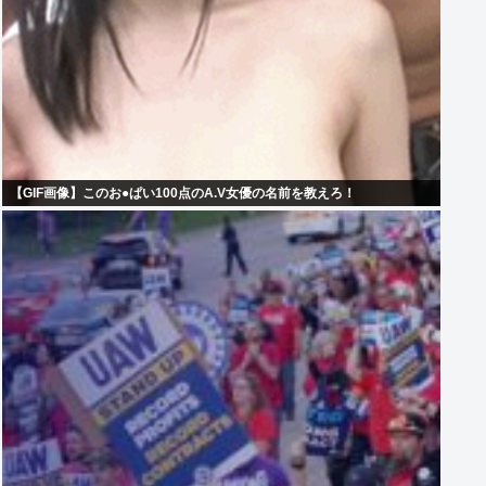
【GIF画像】このお●ぱい100点のA.V女優の名前を教えろ！