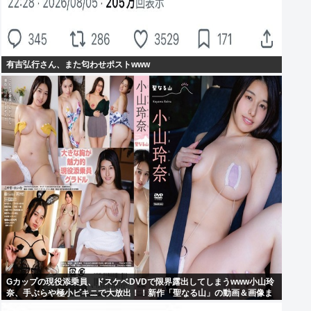
有吉弘行さん、また匂わせポストwww
Gカップの現役添乗員、ドスケベDVDで限界露出してしまうwww小山玲
奈、手ぶらや極小ビキニで大放出！！新作「聖なる山」の動画＆画像ま
とめ！