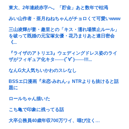
東大、2年連続赤字へ。「貯金」あと数年で枯渇
みい山作者・亜月ねねちゃんがチョロくて可愛いwww
三山凌輝が妻・趣里との「キス・濡れ場禁止ルール」
を破って既婚の元宝塚女優・花乃まりあと連日密会
《...
『ライザのアトリエ3』ウェディングドレス姿のライ
ザがフィギュア化キタ───(ﾟ∀ﾟ)───!!!...
なんG大人気ちいかわのスレなし
BSSエ口漫画『未恋-みれん-』NTRよりも抜けると話
題に
ロールちゃん描いた
こち亀で印象に残ってる話
大卒公務員40歳年収700万ワイ、咽び泣く…