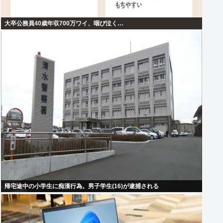
大卒公務員40歳年収700万ワイ、咽び泣く…
帰宅途中の小学生に痴漢行為。男子学生(16)が逮捕される