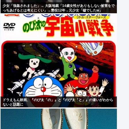
少女「強姦されました」→ 大阪地裁「14歳女性がありもしない被害をで
っちあげるとは考えにくい」→懲役12年→元少女「嘘でしたw」
ドラえもん映画、『のび太「の」』と『のび太「と」』の違いがわから
ないと話題に