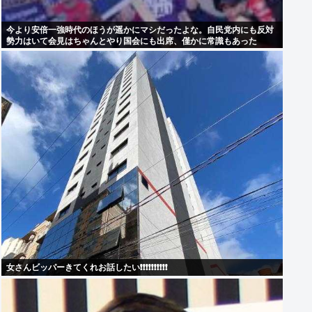
今より安倍一強時代のほうが遥かにマシだったよな。自民党内にも反対
勢力はいて会見はちゃんとやり国会にも出席、僅かに常識もあった
女さんビッパーきてくれお話したい❗❗❗❗❗❗❗❗❗❗