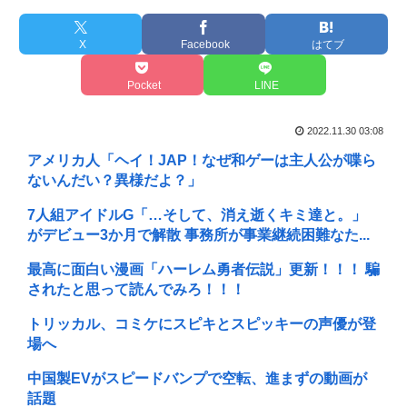
X
Facebook
はてブ
Pocket
LINE
2022.11.30 03:08
アメリカ人「ヘイ！JAP！なぜ和ゲーは主人公が喋ら
ないんだい？異様だよ？」
7人組アイドルG「…そして、消え逝くキミ達と。」
がデビュー3か月で解散 事務所が事業継続困難なた...
最高に面白い漫画「ハーレム勇者伝説」更新！！！ 騙
されたと思って読んでみろ！！！
トリッカル、コミケにスピキとスピッキーの声優が登
場へ
中国製EVがスピードバンプで空転、進まずの動画が
話題