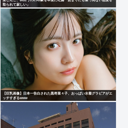
楽しんご、神田うのの印象を率直に吐露「あまりにも素っ気ない態度を
取られて寂しい」
【巨乳画像】日本一告白された黒嵜菜々子、おっぱい水着グラビアがエ
ッチすぎるwww