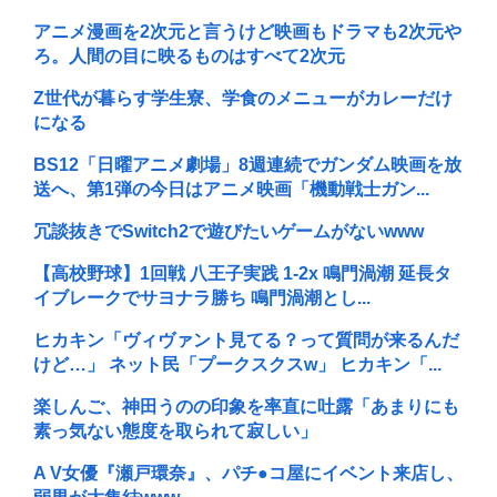
アニメ漫画を2次元と言うけど映画もドラマも2次元や
ろ。人間の目に映るものはすべて2次元
Z世代が暮らす学生寮、学食のメニューがカレーだけ
になる
BS12「日曜アニメ劇場」8週連続でガンダム映画を放
送へ、第1弾の今日はアニメ映画「機動戦士ガン...
冗談抜きでSwitch2で遊びたいゲームがないwww
【高校野球】1回戦 八王子実践 1-2x 鳴門渦潮 延長タ
イブレークでサヨナラ勝ち 鳴門渦潮とし...
ヒカキン「ヴィヴァント見てる？って質問が来るんだ
けど…」 ネット民「プークスクスw」 ヒカキン「...
楽しんご、神田うのの印象を率直に吐露「あまりにも
素っ気ない態度を取られて寂しい」
A V女優『瀬戸環奈』、パチ●コ屋にイベント来店し、