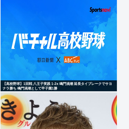
【高校野球】1回戦 八王子実践 1-2x 鳴門渦潮 延長タイブレークでサヨ
ナラ勝ち 鳴門渦潮として甲子園1勝