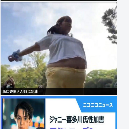
坂口杏里さん98に到達