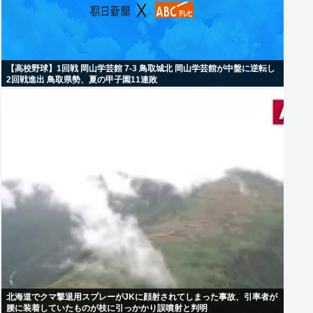
【高校野球】1回戦 岡山学芸館 7-3 鳥取城北 岡山学芸館が中盤に逆転し
2回戦進出 鳥取県勢、夏の甲子園11連敗
北海道でクマ撃退用スプレーがJKに顔射されてしまった事故、引率者が
腰に装着していたものが枝に引っかかり誤噴射と判明