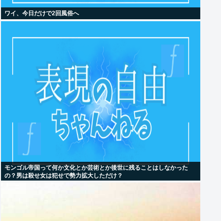
ワイ、今日だけで2回風俗へ
モンゴル帝国って何か文化とか芸術とか後世に残ることはしなかった
の？男は殺せ女は犯せで勢力拡大しただけ？