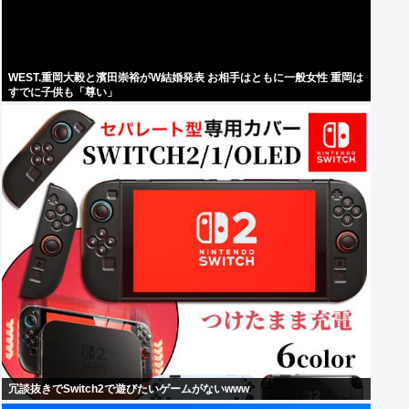
WEST.重岡大毅と濱田崇裕がW結婚発表 お相手はともに一般女性 重岡は
すでに子供も「尊い」
冗談抜きでSwitch2で遊びたいゲームがないwww