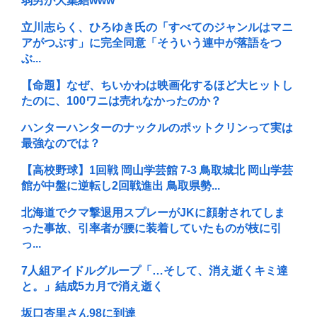
弱男が大集結www
立川志らく、ひろゆき氏の「すべてのジャンルはマニ
アがつぶす」に完全同意「そういう連中が落語をつ
ぶ...
【命題】なぜ、ちいかわは映画化するほど大ヒットし
たのに、100ワニは売れなかったのか？
ハンターハンターのナックルのポットクリンって実は
最強なのでは？
【高校野球】1回戦 岡山学芸館 7-3 鳥取城北 岡山学芸
館が中盤に逆転し2回戦進出 鳥取県勢...
北海道でクマ撃退用スプレーがJKに顔射されてしま
った事故、引率者が腰に装着していたものが枝に引
っ...
7人組アイドルグループ「…そして、消え逝くキミ達
と。」結成5カ月で消え逝く
坂口杏里さん98に到達