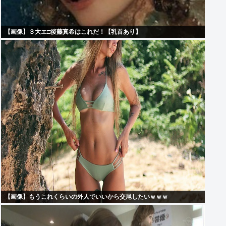
【画像】３大エ□後藤真希はこれだ！【乳首あり】
【画像】もうこれくらいの外人でいいから交尾したいｗｗｗ