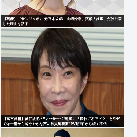
【芸能】『サンジャポ』 元乃木坂46・山崎怜奈、突然「妊娠」だけ公表
した理由を語る
【高市首相】就任後初の”マッサージ”報道に「疲れてるアピ？」とSNS
では一部から冷ややかな声…被災地視察”PV動画”から続く不信