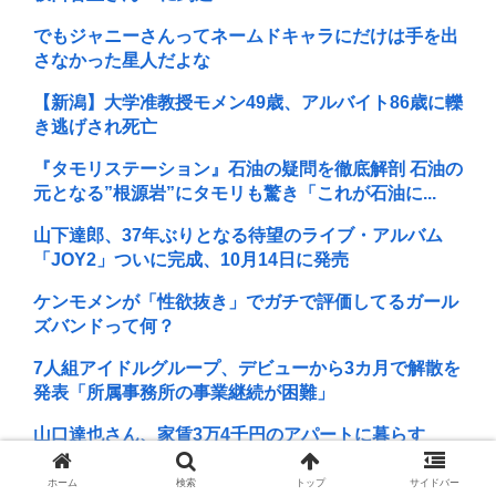
でもジャニーさんってネームドキャラにだけは手を出
さなかった星人だよな
【新潟】大学准教授モメン49歳、アルバイト86歳に轢
き逃げされ死亡
『タモリステーション』石油の疑問を徹底解剖 石油の
元となる”根源岩”にタモリも驚き「これが石油に...
山下達郎、37年ぶりとなる待望のライブ・アルバム
「JOY2」ついに完成、10月14日に発売
ケンモメンが「性欲抜き」でガチで評価してるガール
ズバンドって何？
7人組アイドルグループ、デビューから3カ月で解散を
発表「所属事務所の事業継続が困難」
山口達也さん、家賃3万4千円のアパートに暮らす
松本まりか「戦争はやっちゃいかん」祖父が生涯最も
ホーム
検索
トップ
サイドバー