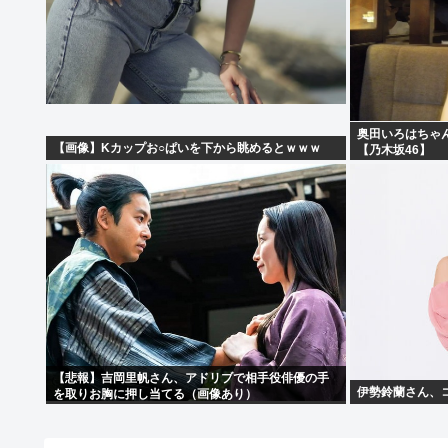
奥田いろはちゃ
【画像】Kカップお○ぱいを下から眺めるとｗｗｗ
【乃木坂46】
【悲報】吉岡里帆さん、アドリブで相手役俳優の手
伊勢鈴蘭さん、
を取りお胸に押し当てる（画像あり）