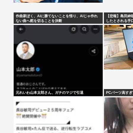
作曲家ぼく、AIに勝てないことを悟り、AIじゃ作れ
【悲報】島田紳
ない曲へ舵を切ることを決断
したとされる手口
元れいわ山本太郎さん、ガチのマジで引退
PCパーツ高す