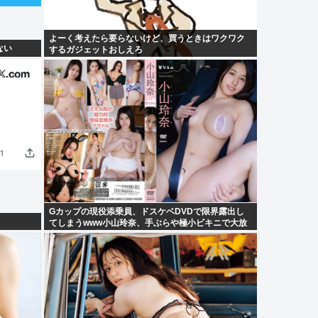
よーく考えたら要らないけど、買うときはワクワク
ない
するガジェットおしえろ
Gカップの現役添乗員、ドスケベDVDで限界露出し
てしまうwww小山玲奈、手ぶらや極小ビキニで大放
出！！新作「聖なる山」の動画＆画像まとめ！