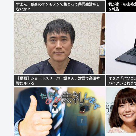
すまん、独身のケンモメンで集まって共同生活をし
我が家・杉山裕
ないか？
を報告
【動画】ショートスリーパー堀さん、対面で高須幹
オタク「パソコ
弥にキレる
バイクいじれま