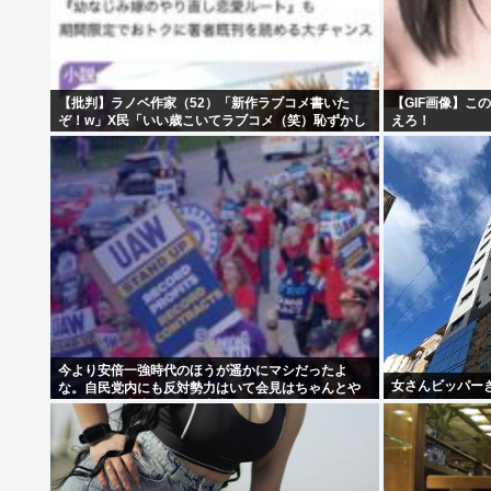
【批判】ラノベ作家（52）「新作ラブコメ書いた
【GIF画像】この
ぞ！w」X民「いい歳こいてラブコメ（笑）恥ずかし
えろ！
くないの？」←やめたれwと話題に
今より安倍一強時代のほうが遥かにマシだったよ
女さんビッパーきてく
な。自民党内にも反対勢力はいて会見はちゃんとや
り国会にも出席、僅かに常識もあった