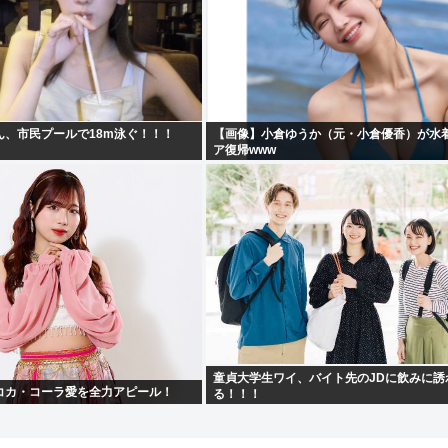
ん、市民プールで18m泳ぐ！！！
【画像】小倉ゆうか（元・小倉優香）が水
ア復帰www
童貞大学生ワイ、バイト先のJDに飲みに誘
コカ・コーラ愛を全力アピール！
る！！！