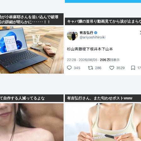
助が小林麻耶さんを追い込んで破壊
キャバ嬢の首吊り動画見てから涙が止まら
の詳細が明らかに･･････！！
ぎて自作する人減ってるよな
有吉弘行さん、また匂わせポストwww