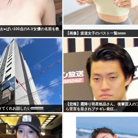
お●ぱい100点のA.V女優の名前を教
【画像】坂道女子のバスト一覧www
【悲報】霜降り明星粗品さん、後輩芸人の
れお話したい❗❗❗❗❗❗❗❗❗❗
ら苦言を呈されブチギレ発狂…