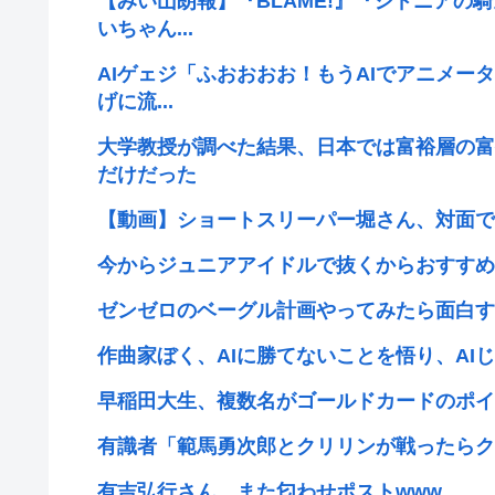
【みい山朗報】『BLAME!』『シドニアの
いちゃん...
AIゲェジ「ふおおおお！もうAIでアニメー
げに流...
大学教授が調べた結果、日本では富裕層の富
だけだった
【動画】ショートスリーパー堀さん、対面で
今からジュニアアイドルで抜くからおすすめ
ゼンゼロのベーグル計画やってみたら面白す
作曲家ぼく、AIに勝てないことを悟り、AI
早稲田大生、複数名がゴールドカードのポイ
有識者「範馬勇次郎とクリリンが戦ったらク
有吉弘行さん、また匂わせポストwww