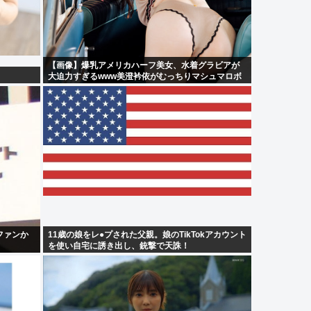
【画像】爆乳アメリカハーフ美女、水着グラビアが
大迫力すぎるwww美澄衿依がむっちりマシュマロボ
ディを解放！！
ファンか
11歳の娘をレ●プされた父親。娘のTikTokアカウント
を使い自宅に誘き出し、銃撃で天誅！