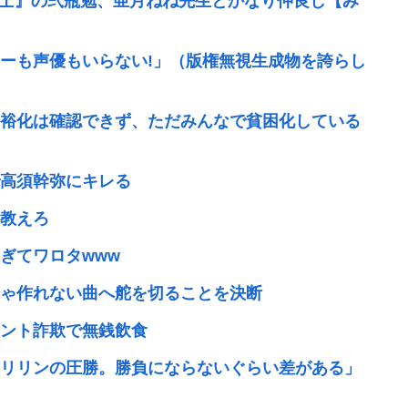
騎士』の弐瓶勉、亜月ねね先生とかなり仲良し【み
ターも声優もいらない!」（版権無視生成物を誇らし
裕化は確認できず、ただみんなで貧困化している
高須幹弥にキレる
教えろ
ぎてワロタwww
じゃ作れない曲へ舵を切ることを決断
ント詐欺で無銭飲食
リリンの圧勝。勝負にならないぐらい差がある」