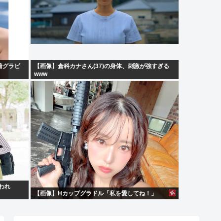
着グラビ
【画像】倉科カナさん(37)の身体、刺激が強すぎる
www
われ
【画像】Hカップグラドル「私を愛してね！」