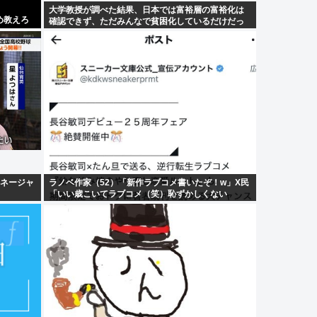
大学教授が調べた結果、日本では富裕層の富裕化は
め教えろ
確認できず、ただみんなで貧困化しているだけだっ
た
マネージャ
ラノベ作家（52）「新作ラブコメ書いたぞ！w」X民
「いい歳こいてラブコメ（笑）恥ずかしくない
の？」