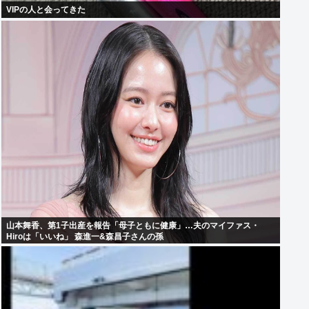
VIPの人と会ってきた
山本舞香、第1子出産を報告「母子ともに健康」…夫のマイファス・
Hiroは「いいね」 森進一&森昌子さんの孫