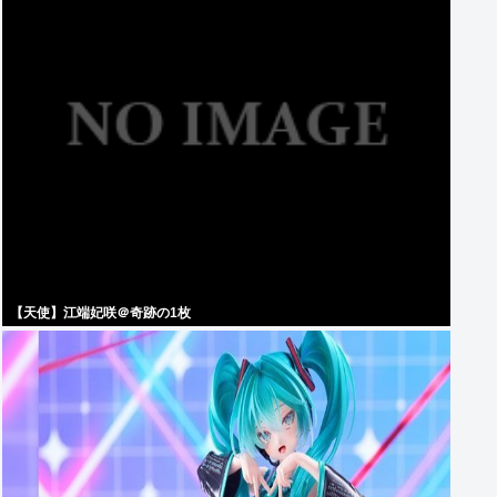
【天使】江端妃咲＠奇跡の1枚