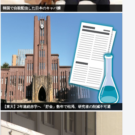
韓国で自殺配信した日本のキャバ嬢
【東大】2年連続赤字へ 「貯金」数年で枯渇、研究者の削減不可避