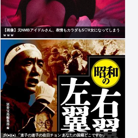
【画像】元NMBアイドルさん、表情もカラダもS♡X女になってしまう
ｗｗｗ
彡(●)(●) 「迷子の迷子の在日チョン あなたの国籍どこですか」