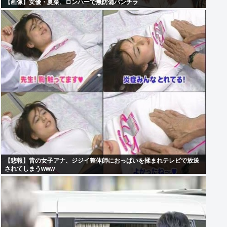
【画像】女優・夏菜、ロンハーで無防備パンチラ
【悲報】昔の女子アナ、ジジイ整体師におっぱいを揉まれテレビで放送
されてしまうwww