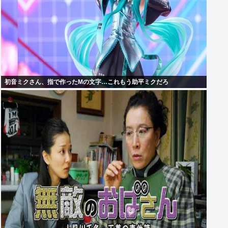
初音ミクさん、指で作ったMの文字…これもう助平ミクだろ