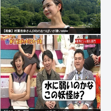
【画像】村重杏奈さん(30)のおつぱいが凄いwww