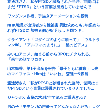
渡邊渚さん「私がPTSDと診断された当時、世間には
まだ『PTSD』という言葉は浸透していませんで...
ワンダンス作者、手描きアニメーションを投稿
NHK職員が出演者から性被害 異動求めるも3年認めら
れずPTSDに 加害者側が釈明も… 月岡ツキ...
クライアント「ゴダイゴのように歌って」「ウルトラ
マン80」「アルフィのように」「星のピアス」
みい山アニメ、始まる前からBPOにチクられる。
「来年の話でワロタ」
山本舞香、第1子出産を報告「母子ともに健康」…夫
のマイファス・Hiroは「いいね」 森進一&森昌...
渡邊渚さん「私がPTSDと診断された当時、世間はま
だPTSDという言葉は浸透されていませんでした...
ジャンポケ斎藤の求刑7年て流石に重過ぎね？
男の子「モモンガの声優ってどんな人なんだろ」→グ