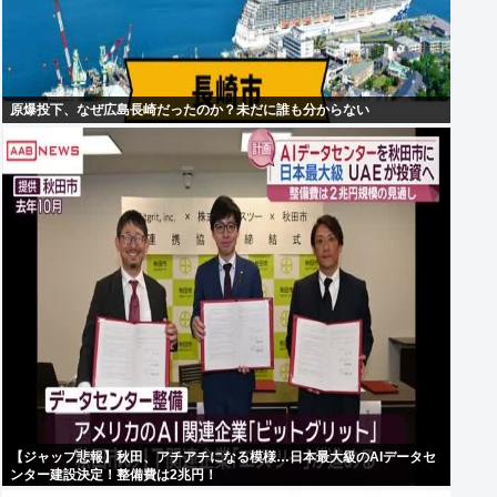
原爆投下、なぜ広島長崎だったのか？未だに誰も分からない
【ジャップ悲報】秋田、アチアチになる模様…日本最大級のAIデータセ
ンター建設決定！整備費は2兆円！