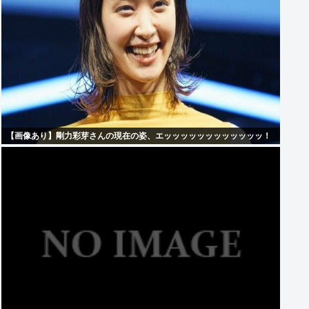
【画像あり】剛力彩芽さんの現在の姿、エッッッッッッッッッッッッ！