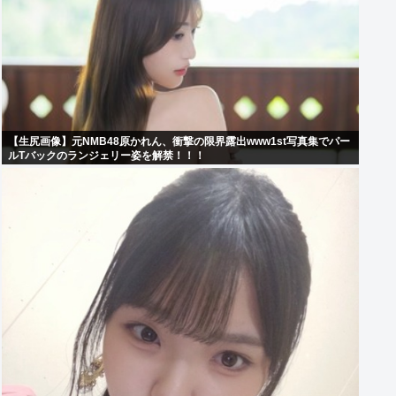
【生尻画像】元NMB48原かれん、衝撃の限界露出www1st写真集でパー
ルTバックのランジェリー姿を解禁！！！