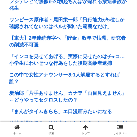
フジテレビで無修正の勃起ちんぽが流れる放送事故が
発生
ワンピース原作者・尾田栄一郎「飛行能力が5種しか
確認されてないのはペルが聞いた範囲なだけ」
【東大】2年連続赤字へ 「貯金」数年で枯渇、研究者
の削減不可避
「インコを見せてあげる」実際に見せたのはチ●コ…
小学生にわいせつな行為をした後期高齢者逮捕
この中で女性アナウンサーを1人解雇するとすれば
誰？
炭治郎「片手ありません」カナヲ「両目見えません」
←どうやってセクロスしたの？
「まんがタイムきらら」エ口漫画みたいになる
公共の場所でこっそり金玉をかくシミュレーションゲ
ーム「Ball Scratch Simulato...
ホーム
検索
トップ
サイドバー