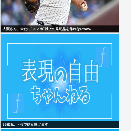
人類さん、未だに"スマホ"以上の発明品を作れないwww
35歳私、>>5で処女捧げます