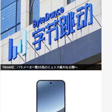
Tiktok社、パラメーター数10兆のミュトス級AIを公開へ