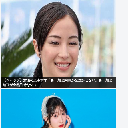
【ジャップ】女優の広瀬すず「私、麺と納豆が全然許せない。私、麺と
納豆が全然許せない 」