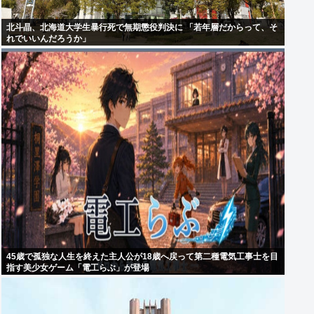
北斗晶、北海道大学生暴行死で無期懲役判決に 「若年層だからって、そ
れでいいんだろうか」
45歳で孤独な人生を終えた主人公が18歳へ戻って第二種電気工事士を目
指す美少女ゲーム「電工らぶ」が登場