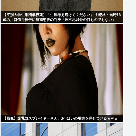
【江別大学生集団暴行死】「生涯考え続けてください」 主犯格・当時18
歳の川口侑斗被告に無期懲役の判決「理不尽以外の何ものでもない」
【画像】爆乳コスプレイヤーさん、お○ぱいの現実を見せつけるｗｗｗ