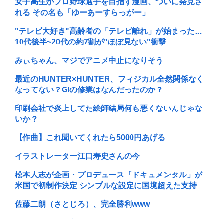
女子高生がプロ野球選手を目指す漫画、ついに発見さ
れる その名も「ゆーあーすらっがー」
"テレビ大好き"高齢者の「テレビ離れ」が始まった…
10代後半~20代の約7割が"ほぼ見ない"衝撃...
みぃちゃん、マジでアニメ中止になりそう
最近のHUNTER×HUNTER、フィジカル全然関係なく
なってない？GIの修業はなんだったのか？
印刷会社で炎上してた絵師結局何も悪くないんじゃな
いか？
【作曲】これ聞いてくれたら5000円あげる
イラストレーター江口寿史さんの今
松本人志が企画・プロデュース「ドキュメンタル」が
米国で初制作決定 シンプルな設定に国境超えた支持
佐藤二朗（さとじろ）、完全勝利www