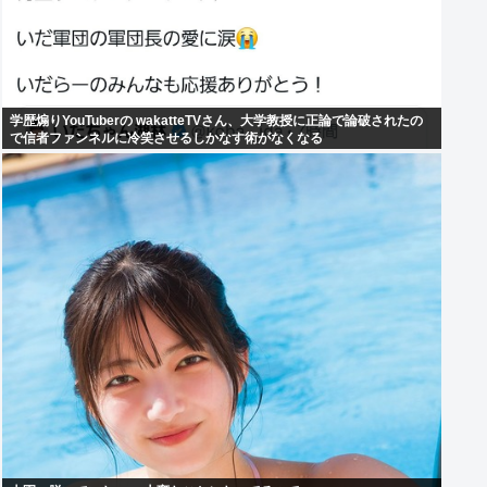
学歴煽りYouTuberの wakatteTVさん、大学教授に正論で論破されたの
で信者ファンネルに冷笑させるしかなす術がなくなる