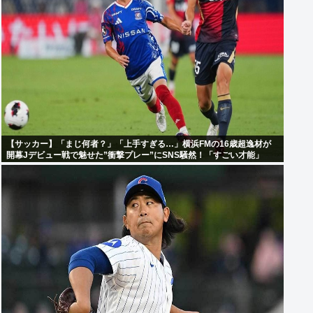
【サッカー】「まじ何者？」「上手すぎる…」横浜FMの16歳超逸材が
開幕Jデビュー戦で魅せた”衝撃プレー”にSNS騒然！「すごい才能」