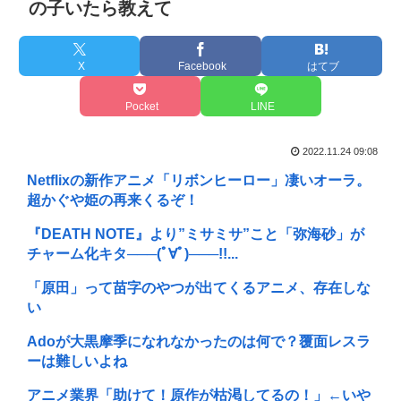
の子いたら教えて
X
Facebook
はてブ
Pocket
LINE
2022.11.24 09:08
Netflixの新作アニメ「リボンヒーロー」凄いオーラ。
超かぐや姫の再来くるぞ！
『DEATH NOTE』より”ミサミサ”こと「弥海砂」が
チャーム化キタ───(ﾟ∀ﾟ)───!!...
「原田」って苗字のやつが出てくるアニメ、存在しな
い
Adoが大黒摩季になれなかったのは何で？覆面レスラ
ーは難しいよね
アニメ業界「助けて！原作が枯渇してるの！」←いや