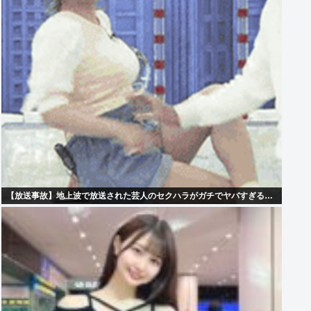
【放送事故】地上波で放送された芸人のセクハラがガチでヤバすぎる…