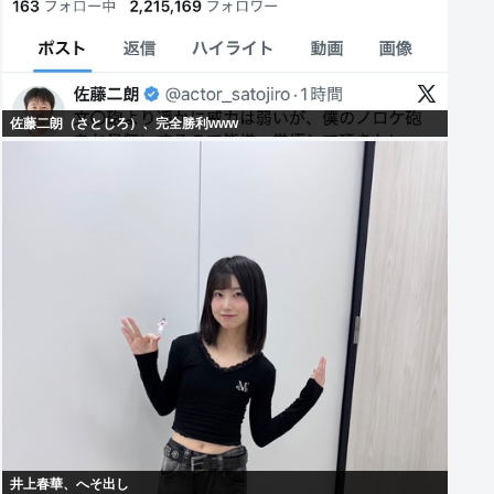
佐藤二朗（さとじろ）、完全勝利www
井上春華、へそ出し