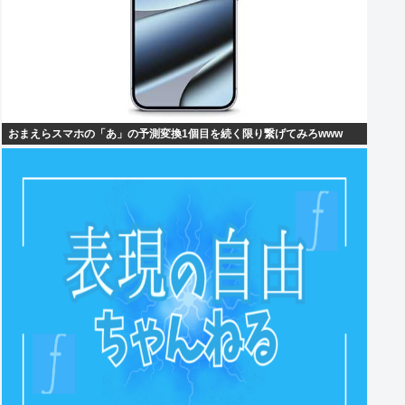
おまえらスマホの「あ」の予測変換1個目を続く限り繋げてみろwww