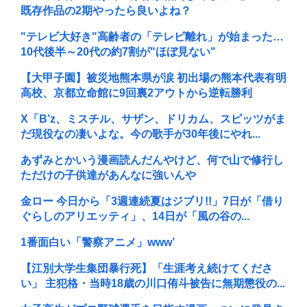
既存作品の2期やったら良いよね？
"テレビ大好き"高齢者の「テレビ離れ」が始まった…
10代後半～20代の約7割が"ほぼ見ない"
【大甲子園】被災地熊本県が涙 初出場の熊本代表有明
高校、京都立命館に9回裏2アウトから逆転勝利
X「B’z、ミスチル、サザン、ドリカム、スピッツがま
だ現役なの凄いよな。今の歌手が30年後にやれ...
あずみとかいう漫画読んだんやけど、何で山で修行し
ただけの子供達があんなに強いんや
金ロー 今日から「3週連続夏はジブリ!!」7日が「借り
ぐらしのアリエッティ」、14日が「風の谷の...
1番面白い「警察アニメ」www’
【江別大学生集団暴行死】「生涯考え続けてくださ
い」 主犯格・当時18歳の川口侑斗被告に無期懲役の...