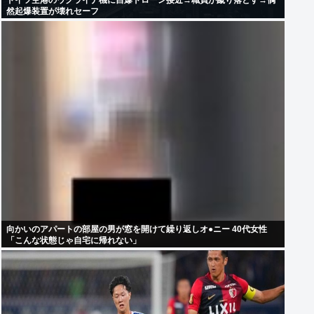
ドイツ空港のウクライナ機に自爆ドローン接近→職員が蹴り落とす→偶
然起爆装置が壊れセーフ
向かいのアパートの部屋の男が窓を開けて繰り返しオ●ニー 40代女性
「こんな状態じゃ自宅に帰れない」