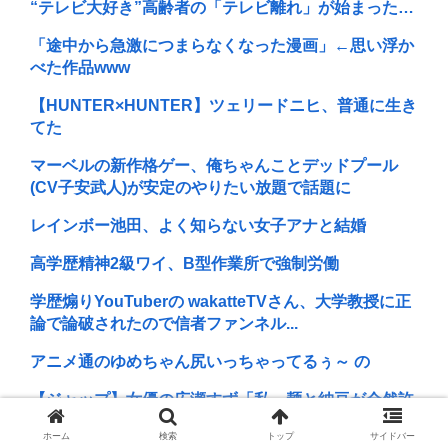
“テレビ大好き”高齢者の「テレビ離れ」が始まった…
「途中から急激につまらなくなった漫画」←思い浮か
べた作品www
【HUNTER×HUNTER】ツェリードニヒ、普通に生き
てた
マーベルの新作格ゲー、俺ちゃんことデッドプール
(CV子安武人)が安定のやりたい放題で話題に
レインボー池田、よく知らない女子アナと結婚
高学歴精神2級ワイ、B型作業所で強制労働
学歴煽りYouTuberの wakatteTVさん、大学教授に正
論で論破されたので信者ファンネル...
アニメ通のゆめちゃん尻いっちゃってるぅ～ の
【ジャップ】女優の広瀬すず「私、麺と納豆が全然許
せない。私、麺と納豆が全然許せない 」
ホーム
検索
トップ
サイドバー