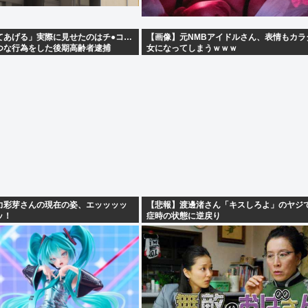
てあげる」実際に見せたのはチ●コ…
【画像】元NMBアイドルさん、表情もカラ
つな行為をした後期高齢者逮捕
女になってしまうｗｗｗ
力彩芽さんの現在の姿、エッッッッ
【悲報】渡邊渚さん「キスしろよ」のヤジで
ッ！
症時の状態に逆戻り