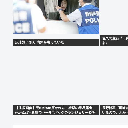
佐久間宣行『（
広末涼子さん 病気を患っていた
よ』
【生尻画像】元NMB48原かれん、衝撃の限界露出
長野桃羽「嗣永
www1st写真集でパールTバックのランジェリー姿を
いるので、ふた
解禁！！！
在になりたいで