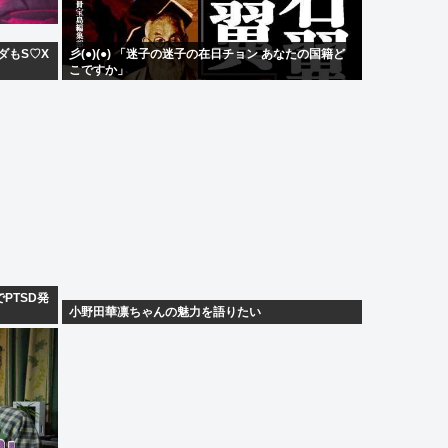
ダもS♡X
彡(●)(●) 「迷子の迷子の在日チョン あなたの国籍ど
こですか」
PTSD発
小野田華凛ちゃんの魅力を語りたい