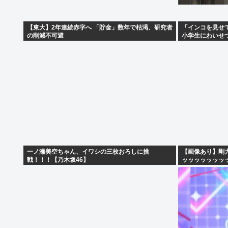
【東大】2年連続赤字へ 「貯金」数年で枯渇、研究者
「インコを見せ
の削減不可避
小学生にわいせ
一ノ瀬美空ちゃん、イワシの三枚おろしに挑
【画像あり】剛
戦！！！【乃木坂46】
ッッッッッッッ