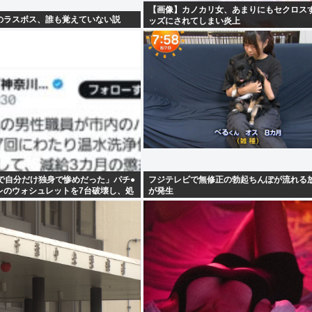
【画像】カノカリ女、あまりにもセクロス
のラスボス、誰も覚えていない説
ッズにされてしまい炎上
wxwxwxwxwxwxwxwxxxwx
僚で自分だけ独身で惨めだった」パチ●
フジテレビで無修正の勃起ちんぽが流れる
レのウォシュレットを7台破壊し、処
が発生