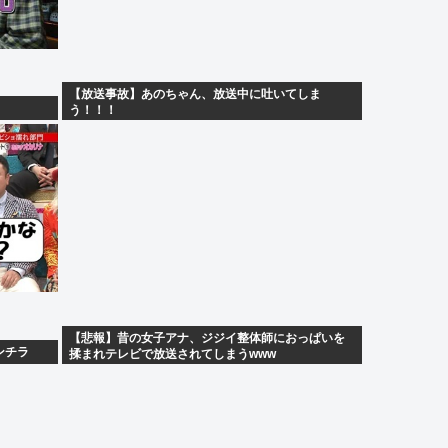
【放送事故】あのちゃん、放送中に吐いてしま
う！！！
【悲報】昔の女子アナ、ジジイ整体師におっぱいを
ンチラ
揉まれテレビで放送されてしまうwww