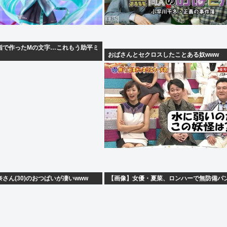
指で作ったMの文字…これもう助平ミ
おばさんとセクロスしたことある奴www
さん(30)のおつぱいが凄いwww
【画像】女優・夏菜、ロンハーで無防備パ