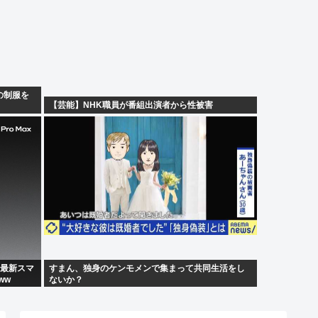
の制服を
【芸能】NHK職員が番組出演者から性被害
の最新スマ
すまん、独身のケンモメンで集まって共同生活をし
ww
ないか？