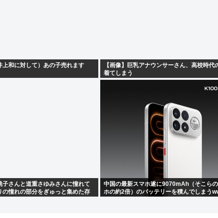
井上和に対して）あの子売れます
【画像】巨乳アナウンサーさん、高校時代
着てしまう
桃子さんと道重さゆみさんに憧れて
中国の最新スマホ遂に9070mAh（そこら
りの憧れの部分をぎゅっと集めた存
ホの約2倍）のバッテリーを積んでしまうw
す！」