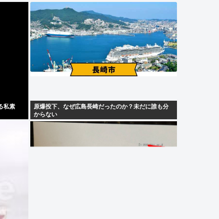
る私素
原爆投下、なぜ広島長崎だったのか？未だに誰も分
からない