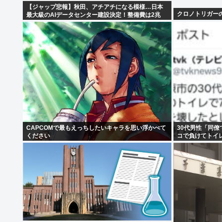
【ジャップ悲報】秋田、アチアチになる模様…日本
クロノトリガー
最大級のAIデータセンター建設決定！整備費は2兆
円！
CAPCOMで最もえっちしたいキャラを思い浮かべて
30代男性「同
ください
コで負けてトイ
分