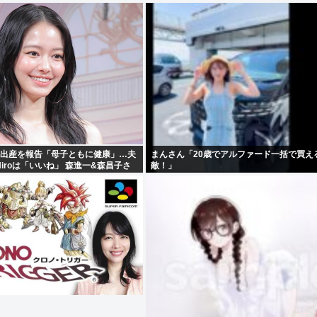
子出産を報告「母子ともに健康」…夫
まんさん「20歳でアルファード一括で買え
iroは「いいね」 森進一&森昌子さ
敵！」