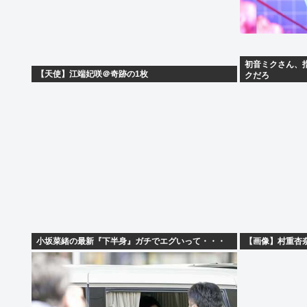
初音ミクさん、
【天使】江端妃咲＠奇跡の1枚
クだろ
小坂菜緒の最新『下半身』ガチでエグいって・・・
【画像】村重杏奈