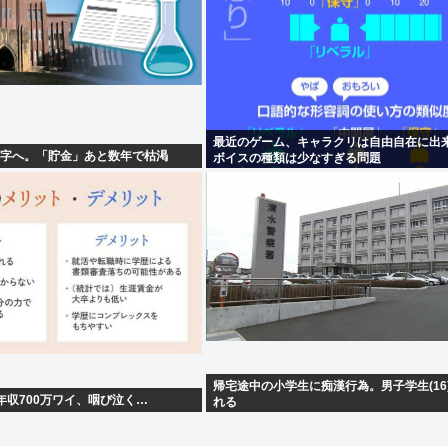
最近のゲーム、キャラクリは自由自在に出
赤字へ。「貯金」あと数年で枯渇
ボイスの種類は少なすぎる問題
帰宅途中の小学生に痴漢行為。男子学生(16
年収700万ワイ、咽び泣く…
れる