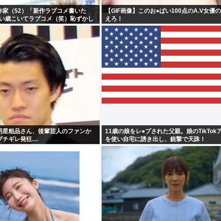
作家（52）「新作ラブコメ書いた
【GIF画像】このお●ぱい100点のA.V女優
いい歳こいてラブコメ（笑）恥ずかし
えろ！
やめたれwと話題に
明星粗品さん、後輩芸人のファンか
11歳の娘をレ●プされた父親。娘のTikTok
ブチギレ発狂…
を使い自宅に誘き出し、銃撃で天誅！