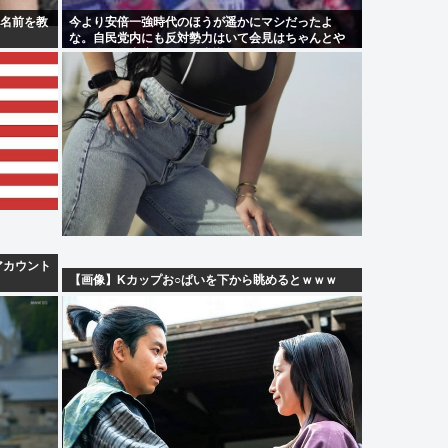
の名前を教
今より安倍一強時代のほうが遥かにマシだったよ
な。自民党内にも反対勢力はいて会見はちゃんとや
り国会にも出席、僅かに常識もあった
アカウント
【画像】Kカップお○ぱいを下から眺めるとｗｗｗ