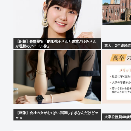
【朗報】長野桃羽「嗣永桃子さんと道重さゆみさん
東大、2年連続
が理想のアイドル像」
【画像】会社の女がお○ぱい強調しすぎなんだけどｗ
大卒公務員40歳
ｗｗ