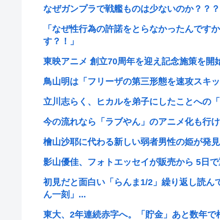
なぜガンプラで戦艦ものは少ないのか？？？
「なぜ性行為の許諾をとらなかったんですか
す？！」
東映アニメ 創立70周年を迎え記念施策を開始 
鳥山明は「フリーザの第三形態を速攻スキッ
立川志らく、ヒカルを弟子にしたことへの「
今の流れなら「ラブやん」のアニメ化も行け
檜山沙耶に代わる新しい弱者男性の姫が発見
影山優佳、フォトエッセイが販売から 5日
初見だと面白い「らんま1/2」繰り返し読
ん一刻」...
東大、2年連続赤字へ。「貯金」あと数年で