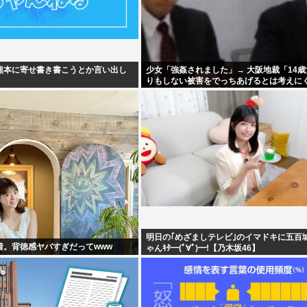
熊本に寄せ書き書こうとか言い出し
少女「強姦されました」→ 大阪地裁「14
りもしない被害をでっちあげるとは考えに
懲役12年→元少女「嘘でしたw」
明日の｢めざましテレビ｣のイマドキに五百
着。背徳感ヤバすぎだってwww
ゃんｷﾀ━(ﾟ∀ﾟ)━!【乃木坂46】