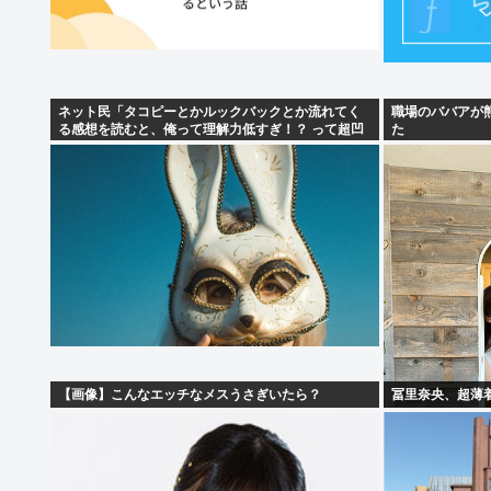
ネット民「タコピーとかルックバックとか流れてく
職場のババアが
る感想を読むと、俺って理解力低すぎ！？ って超凹
た
む。つらい」
【画像】こんなエッチなメスうさぎいたら？
冨里奈央、超薄