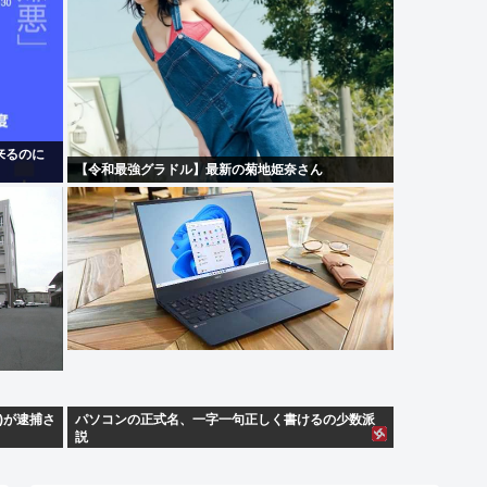
来るのに
【令和最強グラドル】最新の菊地姫奈さん
)が逮捕さ
パソコンの正式名、一字一句正しく書けるの少数派
説