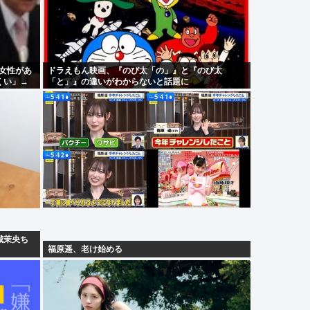
歳女性があ
ドラえもん映画、『のび太「の」』と『のび太
くい」→
「と」』の違いがわからないと話題に
城茉央ち
福原遥、老け始める