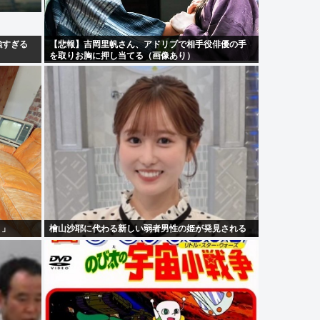
強すぎる
【悲報】吉岡里帆さん、アドリブで相手役俳優の手
を取りお胸に押し当てる（画像あり）
！」
檜山沙耶に代わる新しい弱者男性の姫が発見される