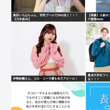
奥田いろはちゃん、市民プールで18m泳ぐ！！！
【画像】小倉ゆ
【乃木坂46】
ア復帰www
童貞大学生ワイ
伊勢鈴蘭さん、コカ・コーラ愛を全力アピール！
る！！！