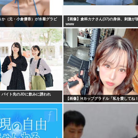
うか（元・小倉優香）が水着グラビ
【画像】倉科カナさん(37)の身体、刺激が
www
、バイト先のJDに飲みに誘われ
【画像】Hカップグラドル「私を愛してね