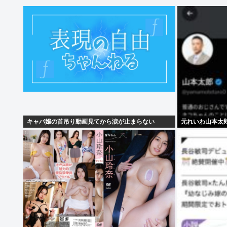
キャバ嬢の首吊り動画見てから涙が止まらない
元れいわ山本太