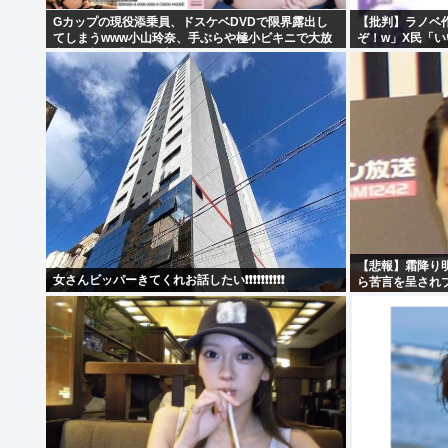
Gカップの現役添乗員、ドスケベDVDで限界露出し
【批判】ラノベ
てしまうwww小山玲奈、手ぶらや極小ビキニで大放
ぞ！w」X民「
出！！新作「聖なる山」の動画＆画像まとめ！
くないの？」←
【悲報】霜降り
女さんビッパーきてくれお話したい❗❗❗❗❗❗❗❗❗❗
ら苦言を呈され