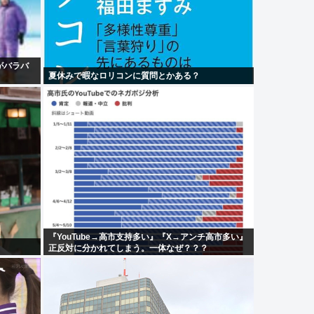
がバラバ
夏休みで暇なロリコンに質問とかある？
『YouTube→高市支持多い』『X→アンチ高市多い』
正反対に分かれてしまう。一体なぜ？？？