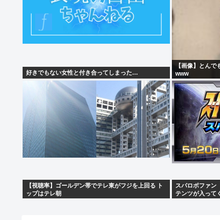
【画像】とんで
好きでもない女性と付き合ってしまった…
www
【視聴率】ゴールデン帯でテレ東がフジを上回る ト
スパロボファン「
ップはテレ朝
テンツが入って