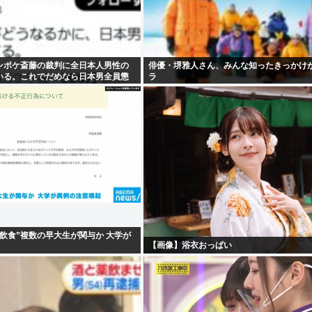
ンポケ斎藤の裁判に全日本人男性の
俳優・堺雅人さん、みんな知ったきっかけ
いる。これでだめなら日本男全員懲
ラ
飲食”複数の早大生が関与か 大学が
【画像】浴衣おっぱい