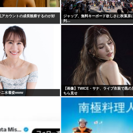
乳アカウントの成長観察するのが好
ジャップ、無料キーボード欲しさに秋葉原
列…
【画像】TWICE・サナ、ライブ衣装で黒の
キニ水着姿www
ちら見せ