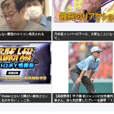
もない髪型のロリコン発見される
乃木坂メンバーの下ぺろ、大変なことにな
て...
Vtuberとかいう障がい者向けコン
【高校野球】甲子園 初ジャッジの女性審判
くるのキモい 」←これ
奈さん、自ら判定覆したプレーを謝罪 「ミ
まった」「苦いデビュー戦に…」