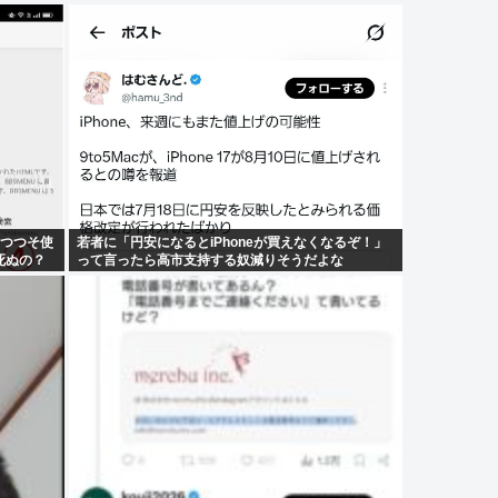
つつつそ使
若者に「円安になるとiPhoneが買えなくなるぞ！」
死ぬの？
って言ったら高市支持する奴減りそうだよな