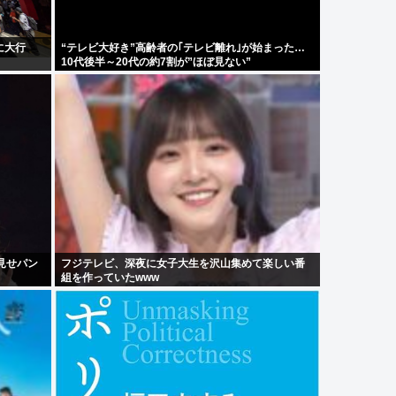
に大行
“テレビ大好き”高齢者の｢テレビ離れ｣が始まった…
10代後半～20代の約7割が”ほぼ見ない”
見せパン
フジテレビ、深夜に女子大生を沢山集めて楽しい番
組を作っていたwww