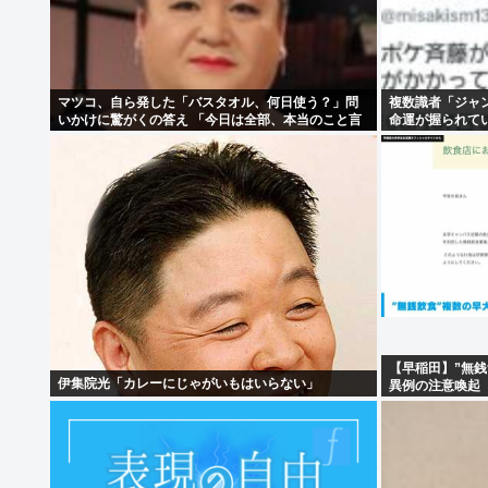
マツコ、自ら発した「バスタオル、何日使う？」問
複数識者「ジャ
いかけに驚がくの答え 「今日は全部、本当のこと言
命運が握られて
うわ」
役7年だ」
【早稲田】”無銭
伊集院光「カレーにじゃがいもはいらない」
異例の注意喚起