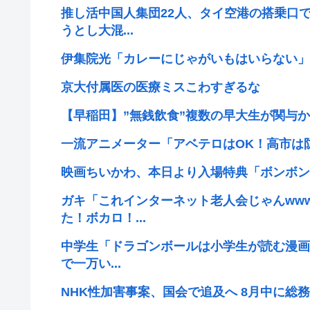
推し活中国人集団22人、タイ空港の搭乗口
うとし大混...
伊集院光「カレーにじゃがいもはいらない」
京大付属医の医療ミスこわすぎるな
【早稲田】”無銭飲食”複数の早大生が関与か
一流アニメーター「アベテロはOK！高市は
映画ちいかわ、本日より入場特典「ボンボン
ガキ「これインターネット老人会じゃんww
た！ボカロ！...
中学生「ドラゴンボールは小学生が読む漫画
で一万い...
NHK性加害事案、国会で追及へ 8月中に総