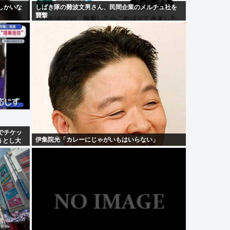
しかいな
しばき隊の難波文男さん、民間企業のメルチュ社を
襲撃
でチケッ
伊集院光「カレーにじゃがいもはいらない」
うとし大