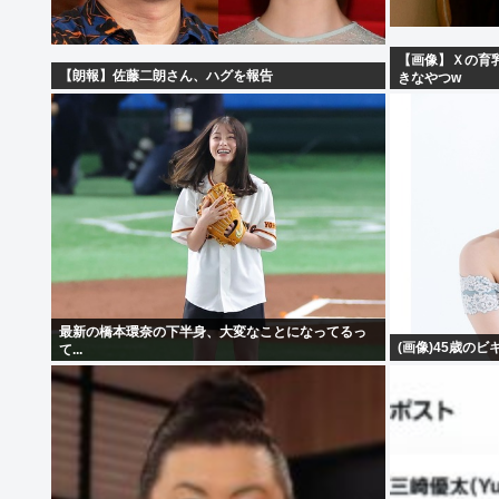
【画像】Ｘの育
【朗報】佐藤二朗さん、ハグを報告
きなやつw
最新の橋本環奈の下半身、大変なことになってるっ
(画像)45歳のビ
て...