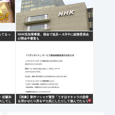
ってるっ
NHK性加害事案、国会で追及へ 8月中に総務委員会
が閉会中審査も
・佐藤加
【画像】新作ソシャゲ運営「うすほそキャラの肋骨
スしてし
を浮かせたり尻をデカ尻にしたりして遊んでたらリ
リース遅れました」