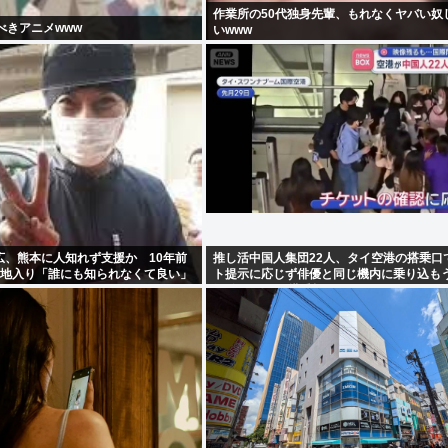
作業所の50代独身先輩、もれなくヤバい奴
べきアニメwww
いwww
広、熊本に人知れず支援か 10年前
推し活中国人集団22人、タイ空港の搭乗口
現地入り「誰にも知られなくて良い」
ト提示に応じず俳優と同じ機内に乗り込も
混乱 まとめて搭乗拒否