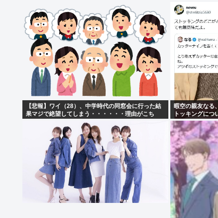
【悲報】ワイ（28）、中学時代の同窓会に行った結
暇空の親友なる
果マジで絶望してしまう・・・・・・理由がこち
トッキングにつ
ら・・・・・・
つける