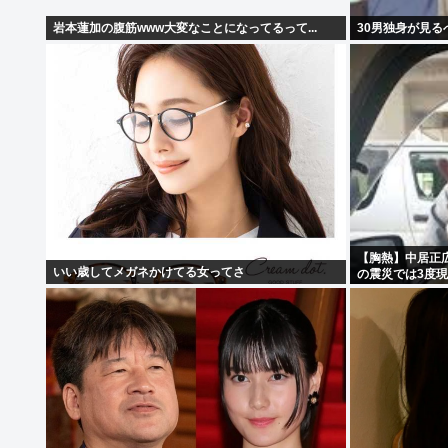
岩本蓮加の腹筋www大変なことになってるって...
30男独身が見る
【胸熱】中居正
いい歳してメガネかけてる女ってさ
の震災では3度