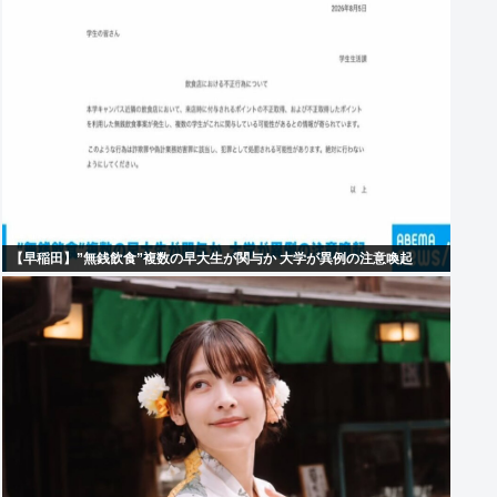
【早稲田】”無銭飲食”複数の早大生が関与か 大学が異例の注意喚起