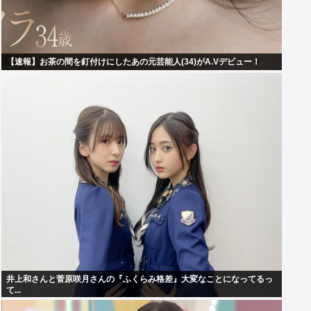
【速報】お茶の間を釘付けにしたあの元芸能人(34)がA.Vデビュー！
井上和さんと菅原咲月さんの『ふくらみ格差』大変なことになってるっ
て...