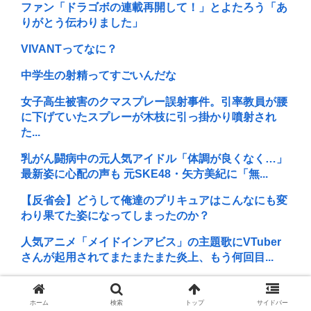
ファン「ドラゴボの連載再開して！」とよたろう「あ
りがとう伝わりました」
VIVANTってなに？
中学生の射精ってすごいんだな
女子高生被害のクマスプレー誤射事件。引率教員が腰
に下げていたスプレーが木枝に引っ掛かり噴射され
た...
乳がん闘病中の元人気アイドル「体調が良くなく…」
最新姿に心配の声も 元SKE48・矢方美紀に「無...
【反省会】どうして俺達のプリキュアはこんなにも変
わり果てた姿になってしまったのか？
人気アニメ「メイドインアビス」の主題歌にVTuber
さんが起用されてまたまたまた炎上、もう何回目...
22歳女性、商業施設で通りすがりの面識無い女子中学
生にラリアットして逮捕される
ホーム
検索
トップ
サイドバー