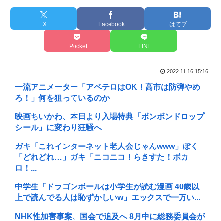
X
Facebook
はてブ
Pocket
LINE
2022.11.16 15:16
一流アニメーター「アベテロはOK！高市は防弾やめ
ろ！」何を狙っているのか
映画ちいかわ、本日より入場特典「ボンボンドロップ
シール」に変わり狂騒へ
ガキ「これインターネット老人会じゃんwww」ぼく
「どれどれ…」ガキ「ニコニコ！らきすた！ボカ
ロ！...
中学生「ドラゴンボールは小学生が読む漫画 40歳以
上で読んでる人は恥ずかしいw」エックスで一万い...
NHK性加害事案、国会で追及へ 8月中に総務委員会が