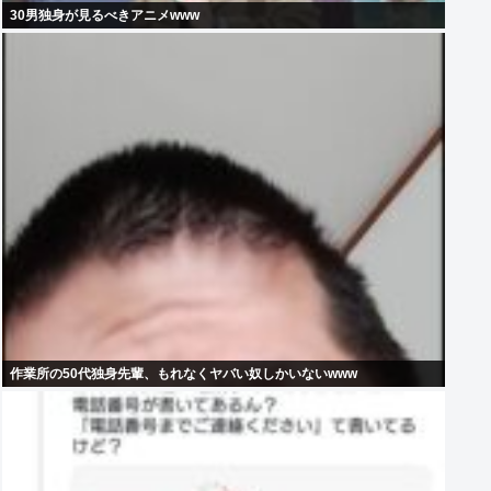
30男独身が見るべきアニメwww
作業所の50代独身先輩、もれなくヤバい奴しかいないwww