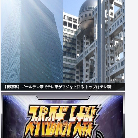
【視聴率】ゴールデン帯でテレ東がフジを上回る トップはテレ朝