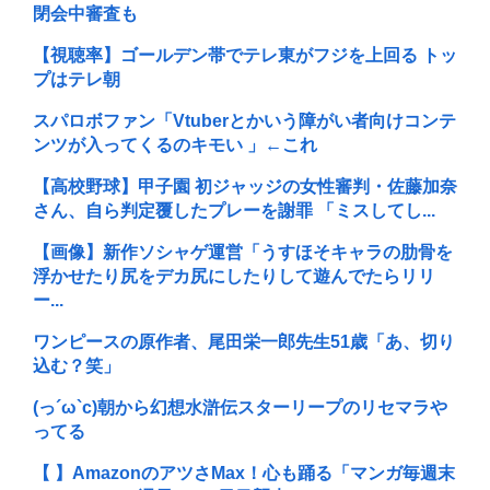
閉会中審査も
【視聴率】ゴールデン帯でテレ東がフジを上回る トッ
プはテレ朝
スパロボファン「Vtuberとかいう障がい者向けコンテ
ンツが入ってくるのキモい 」←これ
【高校野球】甲子園 初ジャッジの女性審判・佐藤加奈
さん、自ら判定覆したプレーを謝罪 「ミスしてし...
【画像】新作ソシャゲ運営「うすほそキャラの肋骨を
浮かせたり尻をデカ尻にしたりして遊んでたらリリ
ー...
ワンピースの原作者、尾田栄一郎先生51歳「あ、切り
込む？笑」
(っ´ω`c)朝から幻想水滸伝スターリープのリセマラや
ってる
【 】AmazonのアツさMax！心も踊る「マンガ毎週末