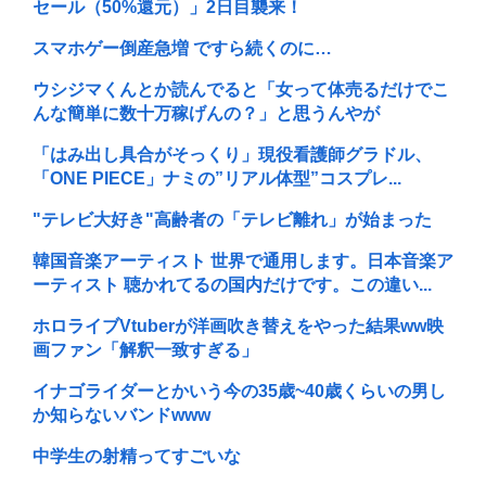
セール（50%還元）」2日目襲来！
スマホゲー倒産急増 ですら続くのに…
ウシジマくんとか読んでると「女って体売るだけでこ
んな簡単に数十万稼げんの？」と思うんやが
「はみ出し具合がそっくり」現役看護師グラドル、
「ONE PIECE」ナミの”リアル体型”コスプレ...
"テレビ大好き"高齢者の「テレビ離れ」が始まった
韓国音楽アーティスト 世界で通用します。日本音楽ア
ーティスト 聴かれてるの国内だけです。この違い...
ホロライブVtuberが洋画吹き替えをやった結果ww映
画ファン「解釈一致すぎる」
イナゴライダーとかいう今の35歳~40歳くらいの男し
か知らないバンドwww
中学生の射精ってすごいな