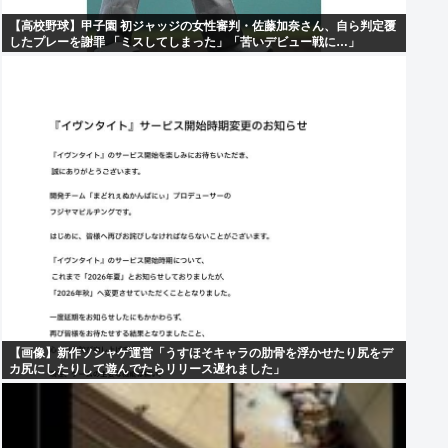
【高校野球】甲子園 初ジャッジの女性審判・佐藤加奈さん、自ら判定覆
したプレーを謝罪 「ミスしてしまった」「苦いデビュー戦に…」
【画像】新作ソシャゲ運営「うすほそキャラの肋骨を浮かせたり尻をデ
カ尻にしたりして遊んでたらリリース遅れました」