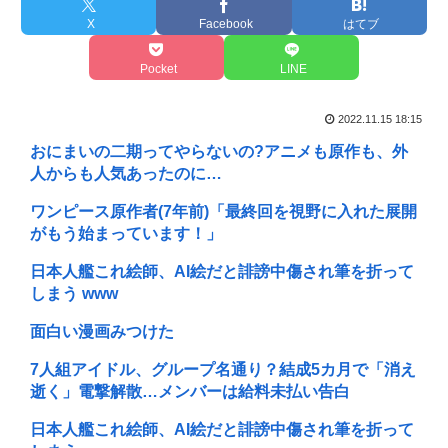
X
Facebook
はてブ
Pocket
LINE
2022.11.15 18:15
おにまいの二期ってやらないの?アニメも原作も、外
人からも人気あったのに…
ワンピース原作者(7年前)「最終回を視野に入れた展開
がもう始まっています！」
日本人艦これ絵師、AI絵だと誹謗中傷され筆を折って
しまう www
面白い漫画みつけた
7人組アイドル、グループ名通り？結成5カ月で「消え
逝く」電撃解散…メンバーは給料未払い告白
日本人艦これ絵師、AI絵だと誹謗中傷され筆を折って