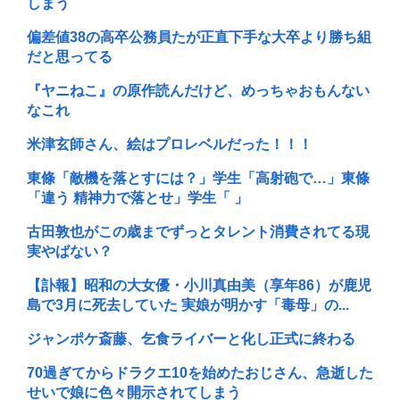
しまう
偏差値38の高卒公務員たが正直下手な大卒より勝ち組
だと思ってる
『ヤニねこ』の原作読んだけど、めっちゃおもんない
なこれ
米津玄師さん、絵はプロレベルだった！！！
東條「敵機を落とすには？」学生「高射砲で…」東條
「違う 精神力で落とせ」学生「 」
古田敦也がこの歳までずっとタレント消費されてる現
実やばない？
【訃報】昭和の大女優・小川真由美（享年86）が鹿児
島で3月に死去していた 実娘が明かす「毒母」の...
ジャンポケ斎藤、乞食ライバーと化し正式に終わる
70過ぎてからドラクエ10を始めたおじさん、急逝した
せいで娘に色々開示されてしまう