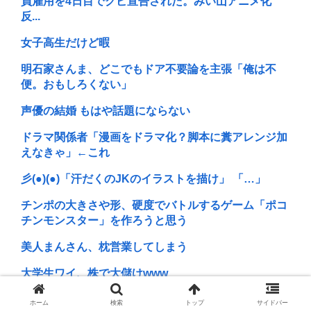
員雇用を4日目でクビ宣告された。みい山アニメ化
反...
女子高生だけど暇
明石家さんま、どこでもドア不要論を主張「俺は不
便。おもしろくない」
声優の結婚 もはや話題にならない
ドラマ関係者「漫画をドラマ化？脚本に糞アレンジ加
えなきゃ」←これ
彡(●)(●)「汗だくのJKのイラストを描け」 「…」
チンポの大きさや形、硬度でバトルするゲーム「ポコ
チンモンスター」を作ろうと思う
美人まんさん、枕営業してしまう
大学生ワイ、株で大儲けwww
【訃報】元NHKディレクター相田洋さん死去 「マネ
ホーム
検索
トップ
サイドバー