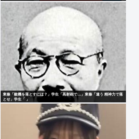
東條「敵機を落とすには？」学生「高射砲で…」東條「違う 精神力で落
とせ」学生「 」