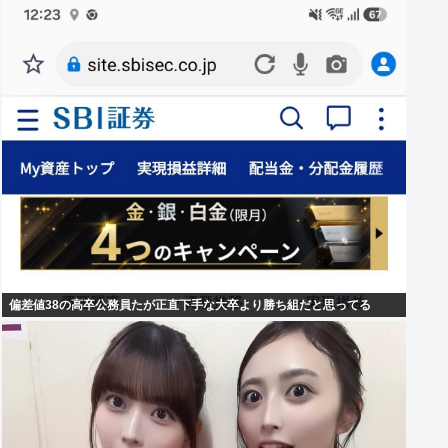
偏差値38の高卒公務員たが正直下手な大卒より勝ち組だと思ってる