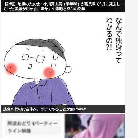
【訃報】昭和の大女優・小川真由美（享年86）が鹿児島で3月に死去し
ていた 実娘が明かす「毒母」の素顔と空白の晩年
独身30代のお盆休み、ガチでやることが無いwww