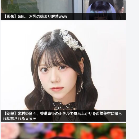
【画像】tuki.、お乳の始まり解禁www
【朗報】米村姫良々、香港遠征のホテルで風呂上がりを西﨑美空に撮ら
れ拡散されるｗｗｗ