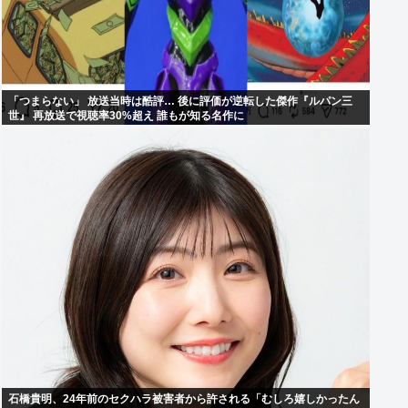
「つまらない」 放送当時は酷評… 後に評価が逆転した傑作『ルパン三
世』 再放送で視聴率30%超え 誰もが知る名作に
石橋貴明、24年前のセクハラ被害者から許される「むしろ嬉しかったん