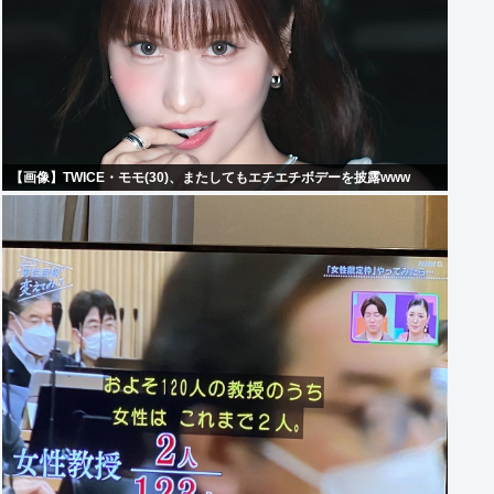
【画像】TWICE・モモ(30)、またしてもエチエチボデーを披露www