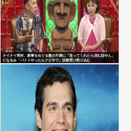
ナイナイ岡村、家事をめぐる妻の不満に「言ってくれたら済む話やん」
になるみ「バイトやったらクビやで」説教受け黙り込む