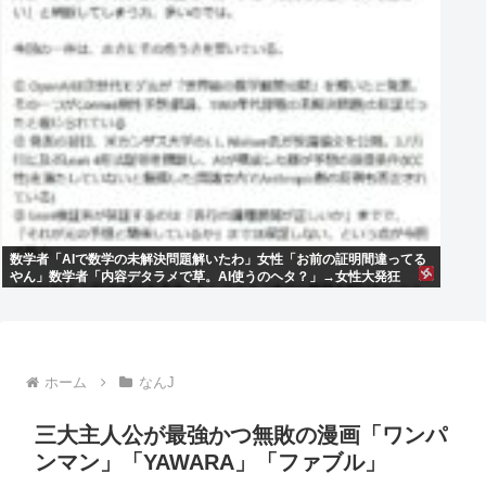
数学者「AIで数学の未解決問題解いたわ」女性「お前の証明間違ってる
やん」数学者「内容デタラメで草。AI使うのヘタ？」→女性大発狂
ホーム
なんJ
三大主人公が最強かつ無敗の漫画「ワンパ
ンマン」「YAWARA」「ファブル」