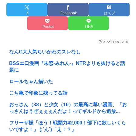
X
Facebook
はてブ
Pocket
LINE
2022.11.09 12:20
なんG大人気ちいかわのスレなし
BSSエ口漫画『未恋-みれん-』NTRよりも抜けると話
題に
ロールちゃん描いた
こち亀で印象に残ってる話
おっさん（38）と少女（16）の最高に尊い漫画、「お
っさんはうぜぇぇぇんだよ！ってギルドから追放...
フリーザ様「ほう！戦闘力42,000！部下に欲しいくら
いですよ！」 (;´ん`)「え！？」