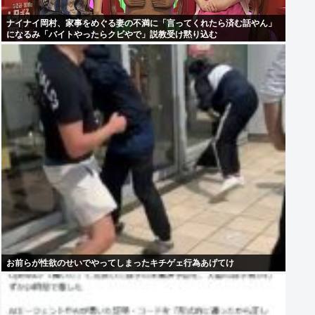
ナイナイ岡村、家事をめぐる妻の不満に「言ってくれたら済む話やん」
になるみ「バイトやったらクビやで」説教受け黙り込む
お前らが性欲のせいでやってしまったキチゲェ行為あげてけ