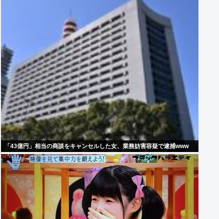
「43億円」相当の商談をキャンセルした女、業務妨害容疑で逮捕www