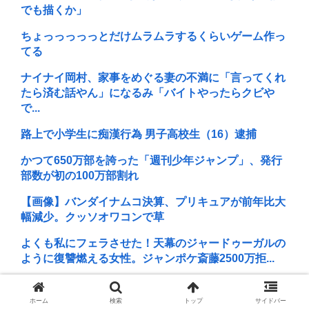
でも描くか」
ちょっっっっっとだけムラムラするくらいゲーム作っ
てる
ナイナイ岡村、家事をめぐる妻の不満に「言ってくれ
たら済む話やん」になるみ「バイトやったらクビや
で...
路上で小学生に痴漢行為 男子高校生（16）逮捕
かつて650万部を誇った「週刊少年ジャンプ」、発行
部数が初の100万部割れ
【画像】バンダイナムコ決算、プリキュアが前年比大
幅減少。クッソオワコンで草
よくも私にフェラさせた！天幕のジャードゥーガルの
ように復讐燃える女性。ジャンポケ斎藤2500万拒...
スーパーマンの俳優、ホテルを全裸で徘徊し屋上から
放尿
ホーム
検索
トップ
サイドバー