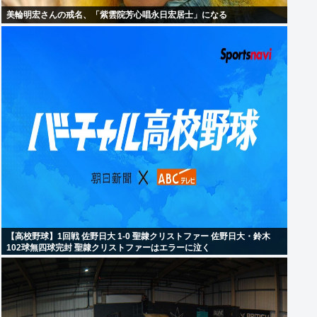
美輪明宏さんの戒名、「紫雲院芳心唱永日宏居士」になる
【高校野球】1回戦 佐野日大 1-0 聖隷クリストファー 佐野日大・鈴木
102球無四球完封 聖隷クリストファーはエラーに泣く