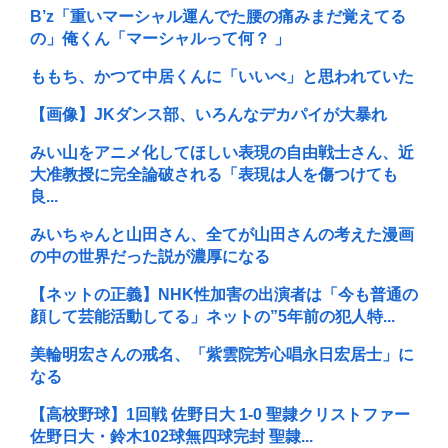
B’z「重いマーシャル運んでた腰の痛みまだ覚えてる
の」俺くん「マーシャルって何？ 」
ももち、かつて中居くんに「いいべ」と思われていた
【画像】JKダンス部、いろんなデカパイが大暴れ
みい山をアニメ化してほしい表現の自由戦士さん、近
大准教授に完全論破される「表現は人を傷つけても
良...
みいちゃんと山田さん、全てが山田さんの考えた漫画
の中の世界だった説が濃厚になる
【ネットの正義】NHK性加害の出演者は「今も普通の
顔して芸能活動してる」ネットの”5年前の犯人特...
美輪明宏さんの戒名、「紫雲院芳心唱永日宏居士」に
なる
【高校野球】1回戦 佐野日大 1-0 聖隷クリストファー
佐野日大・鈴木102球無四球完封 聖隷...