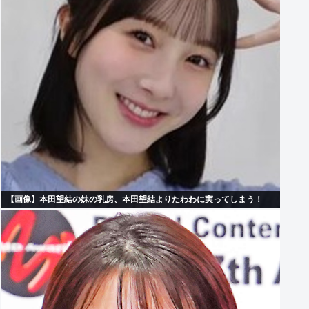
【画像】本田望結の妹の乳房、本田望結よりたわわに実ってしまう！