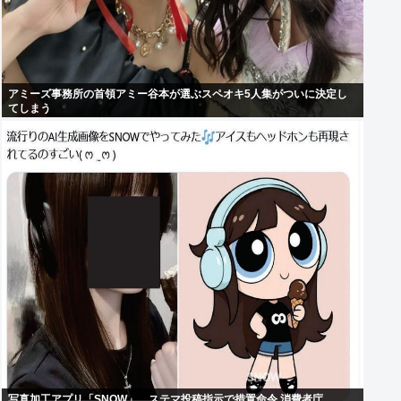
アミーズ事務所の首領アミー谷本が選ぶスペオキ5人集がついに決定し
てしまう
写真加工アプリ「SNOW」、ステマ投稿指示で措置命令 消費者庁