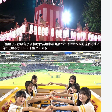
「盆踊り」は騒音か 苦情数件会場半減 無音の中イヤホンから流れる曲に
合わせ踊るサイレント盆ダンスも