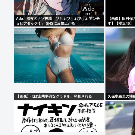
Ado、深夜のナゾ投稿「びちょびちょびちょ アンチ
【画像】田村保
ョビアタック！」 SNSに反響広がる
す】【櫻坂46】
【画像】ほぼ山﨑夢羽なグラドル、発見される
久保史緒里の性