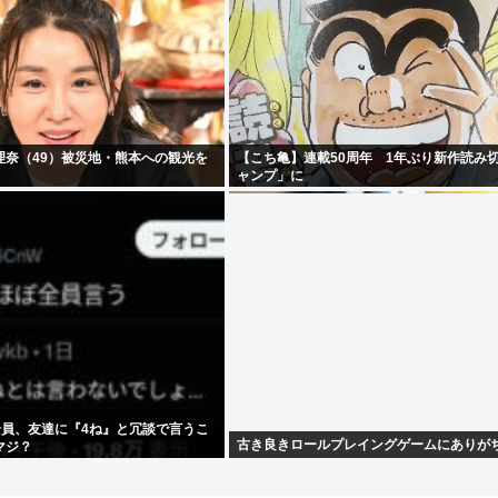
理奈（49）被災地・熊本への観光を
【こち亀】連載50周年 1年ぶり新作読み
ャンプ」に
全員、友達に『4ね』と冗談で言うこ
古き良きロールプレイングゲームにありが
マジ？