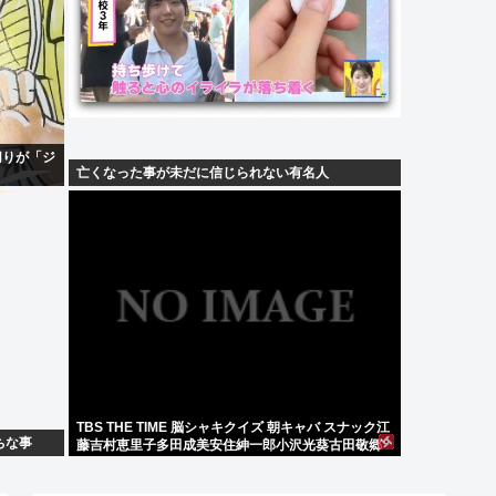
切りが「ジ
亡くなった事が未だに信じられない有名人
TBS THE TIME 脳シャキクイズ 朝キャバ スナック江
ちな事
藤吉村恵里子多田成美安住紳一郎小沢光葵古田敬郷