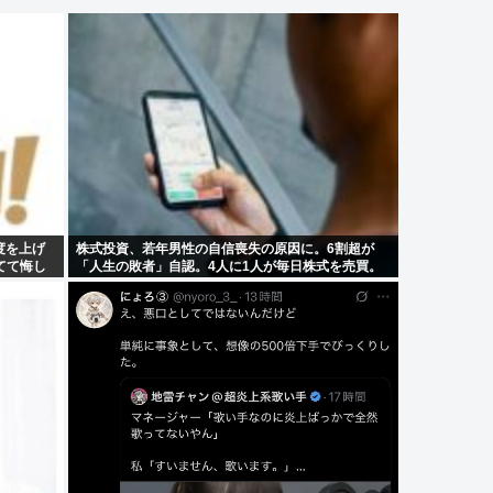
度を上げ
株式投資、若年男性の自信喪失の原因に。6割超が
てて悔し
「人生の敗者」自認。4人に1人が毎日株式を売買。