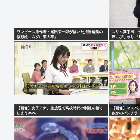
ワンピース原作者・尾田栄一郎が描いた担当編集の
スリム真栄田、
似顔絵「ムダに東大卒」
声にぴしゃり 
【画像】女子アナ、生放送で高校時代の制服を着て
【画像】マスパ
しまうwww
さかのパンチラ