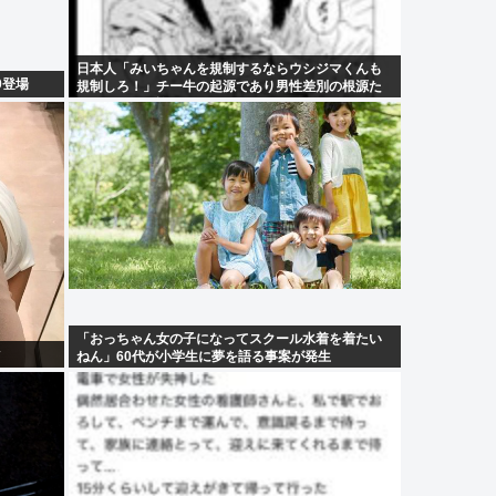
日本人「みいちゃんを規制するならウシジマくんも
0登場
規制しろ！」チー牛の起源であり男性差別の根源た
るウシジマを許すな！！！
「おっちゃん女の子になってスクール水着を着たい
ねん」60代が小学生に夢を語る事案が発生