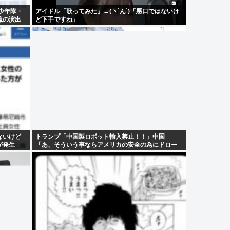
少年隊・
アイドル「歌ってみた」→(ヽ´ん`)「悪口ではないけ
流の演出
ど下手ですね」
ないけど
トランプ「中国製ロボット輸入禁止！！」中国
が発生
「あ、そういう事ならアメリカの安全の為にドロー
ンの輸出も止めるね？」