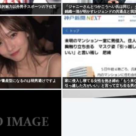
性的魅力以外男子スポーツの下位互
「ジャニーさんとつかこうへい氏は同じ」 
錦織一清が明かすレジェンドの共通点と我
論
が量産型になるのは弱男避けですよ
家に侵入し寝てる女性を抱き締め「もう来
引っ越した方がいい」と言って立ち去る男