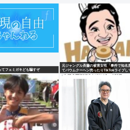
元ジャングル斉藤の被害女性「事件で知名
ってフェミガキども騙すぞ
てバウムクーヘン売ったりTikTokライブし
さと怒りを感じた」