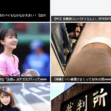
乃のパイもなかなか大きい！【ほの
【PC】比較的コンパクトらしい、RTX507
的な『お肌』ガチでエグいってwww
【画像】パン線透けまくってるOLの尻www