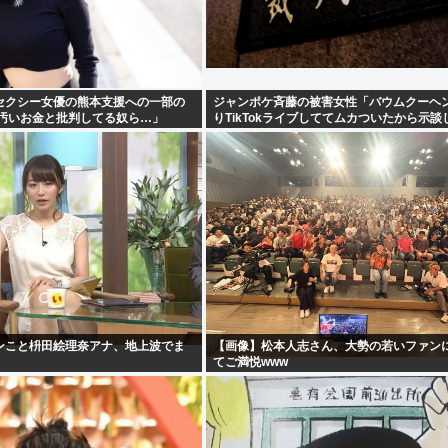
セクシー女優の熊本支援への一部の
ジャンポケ斉藤の被害女性「バウムクーヘ
「汚いお金と批判してる奴ら…」
りTikTokライブしててムカついたから示談
た」
ンこと枡田絵理奈アナ、地上波でま
【画像】松本人志さん、大勢の若いファン
てご満悦www