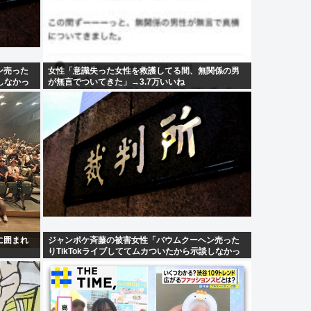
ン売った
女性「意識失った女性を救護してる間、無関係の男
しなかっ
が無言でついてきた」→3.7万いいね
に囲まれ
ジャンポケ斉藤の被害女性「バウムクーヘン売った
りTikTokライブしててムカついたから示談しなかっ
た」