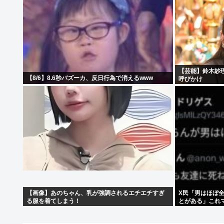
【芸能】鈴木紗
【8/6】8.6秒バズーカ、反日行為で消えるwww
呼びかけ
【画像】あのちゃん、乳が強調されるエチエチすぎ
X民「男はほぼ
る服を着てしまう！
とがある」これ