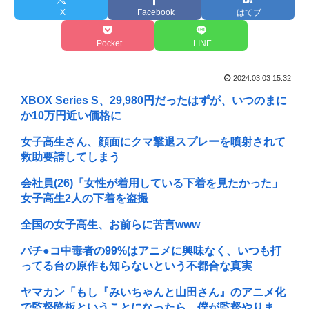
X
Facebook
はてブ
Pocket
LINE
2024.03.03 15:32
XBOX Series S、29,980円だったはずが、いつのまに
か10万円近い価格に
女子高生さん、顔面にクマ撃退スプレーを噴射されて
救助要請してしまう
会社員(26)「女性が着用している下着を見たかった」
女子高生2人の下着を盗撮
全国の女子高生、お前らに苦言www
パチ●コ中毒者の99%はアニメに興味なく、いつも打
ってる台の原作も知らないという不都合な真実
ヤマカン「もし『みいちゃんと山田さん』のアニメ化
で監督降板ということになったら、僕が監督やりま