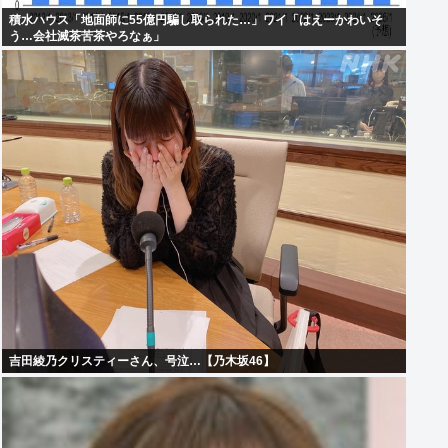
積水ハウス「地面師に55億円騙し取られた…」ワイ「はえーかわいそ
う…会社滅茶苦茶やろなぁ」
吉田綾乃クリスティーさん、号泣…【乃木坂46】