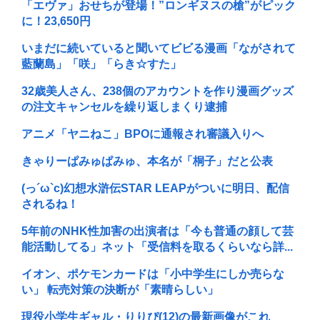
「エヴァ」おせちが登場！”ロンギヌスの槍”がピック
に！23,650円
いまだに続いていると聞いてビビる漫画「ながされて
藍蘭島」「咲」「らき☆すた」
32歳美人さん、238個のアカウントを作り漫画グッズ
の注文キャンセルを繰り返しまくり逮捕
アニメ「ヤニねこ」BPOに通報され審議入りへ
きゃりーぱみゅぱみゅ、本名が「桐子」だと公表
(っ´ω`c)幻想水滸伝STAR LEAPがついに明日、配信
されるね！
5年前のNHK性加害の出演者は「今も普通の顔して芸
能活動してる」ネット「受信料を取るくらいなら詳...
イオン、ポケモンカードは「小中学生にしか売らな
い」 転売対策の決断が「素晴らしい」
現役小学生ギャル・りりぴ(12)の最新画像がこれ