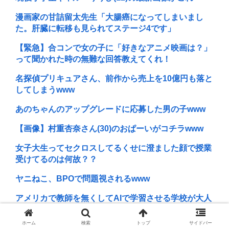
漫画家の甘詰留太先生「大腸癌になってしまいまし
た。肝臓に転移も見られてステージ4です」
【緊急】合コンで女の子に「好きなアニメ映画は？」
って聞かれた時の無難な回答教えてくれ！
名探偵プリキュアさん、前作から売上を10億円も落と
してしまうwww
あのちゃんのアップグレードに応募した男の子www
【画像】村重杏奈さん(30)のおぱーいがコチラwww
女子大生ってセクロスしてるくせに澄ました顔で授業
受けてるのは何故？？
ヤニねこ、BPOで問題視されるwww
アメリカで教師を無くしてAIで学習させる学校が大人
気 1日分の学習を2時間未満で可能に
ホーム
検索
トップ
サイドバー
ワンピース原作者・尾田栄一郎さん、他の人と同じ