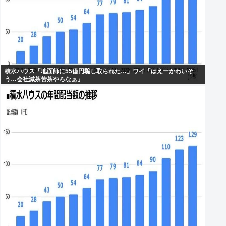
積水ハウス「地面師に55億円騙し取られた…」ワイ「はえーかわいそ
う…会社滅茶苦茶やろなぁ」