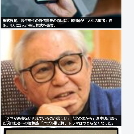
株式投資、若年男性の自信喪失の原因に。6割超が「人生の敗者」自
認。4人に1人が毎日株式を売買。
「クマが悪者扱いされているのが悲しい」『北の国から』倉本聰が語っ
た現代社会への違和感 「バブル期以降、ドラマはつまらなくなった」