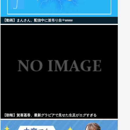
【動画】まんさん、配信中に首吊り自⚪︎www
【朗報】賀喜遥香、最新グラビアで見せた生足がエグすぎる