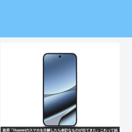
政府「Huaweiのスマホを分解したら余計なものが出てきた」これって結