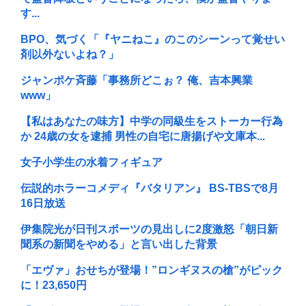
す...
BPO、気づく「『ヤニねこ』のこのシーンって覚せい
剤以外ないよね？」
ジャンポケ斉藤「事務所どこぉ？ 俺、吉本興業
www」
【私はあなたの味方】中学の同級生をストーカー行為
か 24歳の女を逮捕 男性の自宅に唐揚げや文庫本...
女子小学生の水着フィギュア
伝説的ホラーコメディ『バタリアン』 BS-TBSで8月
16日放送
伊集院光が日刊スポーツの見出しに2度激怒「朝日新
聞系の新聞をやめる」と言い出した背景
「エヴァ」おせちが登場！”ロンギヌスの槍”がピック
に！23,650円