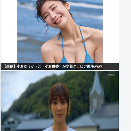
【画像】小倉ゆうか（元・小倉優香）が水着グラビア復帰www