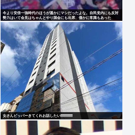
今より安倍一強時代のほうが遥かにマシだったよな。自民党内にも反対
勢力はいて会見はちゃんとやり国会にも出席、僅かに常識もあった
女さんビッパーきてくれお話したい❗❗❗❗❗❗❗❗❗❗