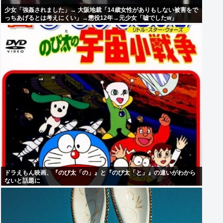
少女「強姦されました」→ 大阪地裁「14歳女性がありもしない被害をで
っちあげるとは考えにくい」→懲役12年→元少女「嘘でしたw」
ドラえもん映画、『のび太「の」』と『のび太「と」』の違いがわから
ないと話題に