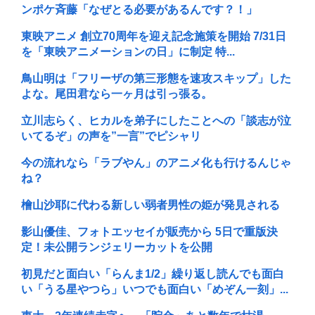
ンポケ斉藤「なぜとる必要があるんです？！」
東映アニメ 創立70周年を迎え記念施策を開始 7/31日
を「東映アニメーションの日」に制定 特...
鳥山明は「フリーザの第三形態を速攻スキップ」した
よな。尾田君なら一ヶ月は引っ張る。
立川志らく、ヒカルを弟子にしたことへの「談志が泣
いてるぞ」の声を”一言”でピシャリ
今の流れなら「ラブやん」のアニメ化も行けるんじゃ
ね？
檜山沙耶に代わる新しい弱者男性の姫が発見される
影山優佳、フォトエッセイが販売から 5日で重版決
定！未公開ランジェリーカットを公開
初見だと面白い「らんま1/2」繰り返し読んでも面白
い「うる星やつら」いつでも面白い「めぞん一刻」...