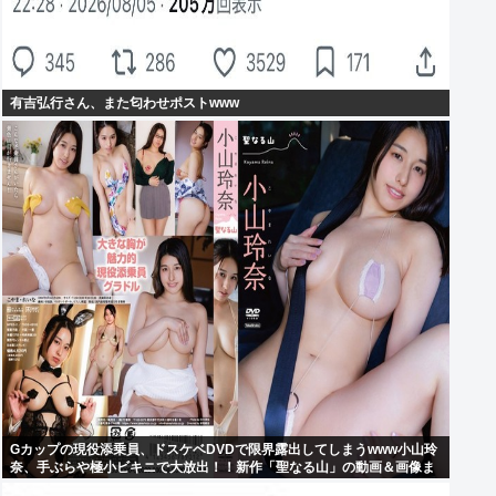
有吉弘行さん、また匂わせポストwww
Gカップの現役添乗員、ドスケベDVDで限界露出してしまうwww小山玲
奈、手ぶらや極小ビキニで大放出！！新作「聖なる山」の動画＆画像ま
とめ！