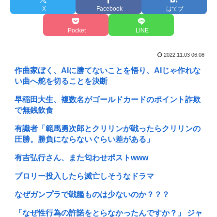
X
Facebook
はてブ
Pocket
LINE
2022.11.03 06:08
作曲家ぼく、AIに勝てないことを悟り、AIじゃ作れな
い曲へ舵を切ることを決断
早稲田大生、複数名がゴールドカードのポイント詐欺
で無銭飲食
有識者「範馬勇次郎とクリリンが戦ったらクリリンの
圧勝。勝負にならないぐらい差がある」
有吉弘行さん、また匂わせポストwww
ブロリー投入したら滅亡しそうなドラマ
なぜガンプラで戦艦ものは少ないのか？？？
「なぜ性行為の許諾をとらなかったんですか？」 ジャ