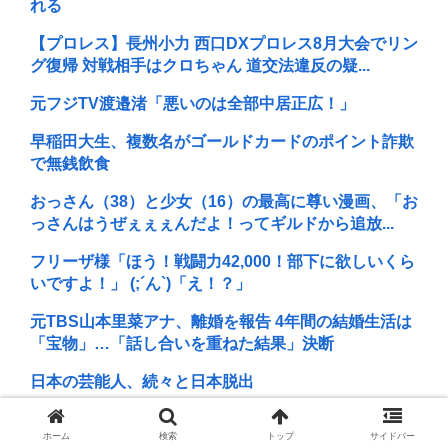
れる
【プロレス】長州小力 西口DXプロレス8月大会でリン
グ復帰 対戦相手はクロちゃん 道交法違反の疑...
元フジTV渡邉渚「悪いのは全部中居正広！」
早稲田大生、複数名がゴールドカードのポイント詐欺
で無銭飲食
おっさん（38）と少女（16）の最高に尊い漫画、「お
っさんはうぜぇぇぇんだよ！ってギルドから追放...
フリーザ様「ほう！戦闘力42,000！部下に欲しいくら
いですよ！」 (;´ん`)「え！？」
元TBS山本里菜アナ、離婚を報告 4年間の結婚生活は
「宝物」…「話し合いを重ねた結果」決断
日本の芸能人、続々と日本脱出
B’z「重いマーシャル運んでた腰の痛みまだ覚えてる
ホーム
検索
トップ
サイドバー
の」俺くん「マーシャルって何？ 」