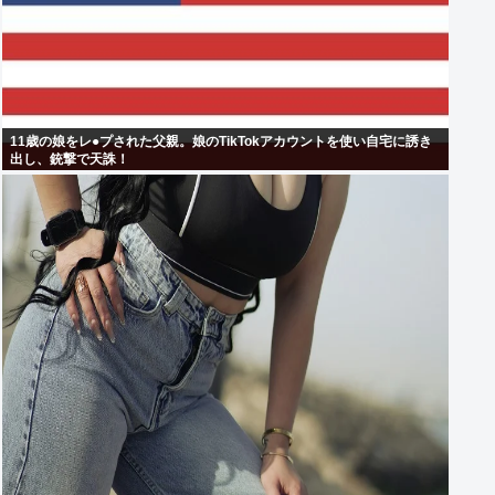
11歳の娘をレ●プされた父親。娘のTikTokアカウントを使い自宅に誘き
出し、銃撃で天誅！