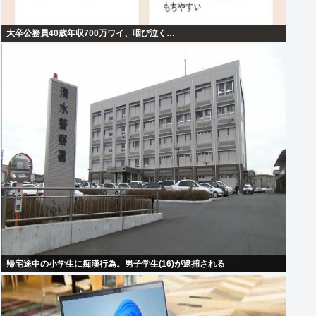
大卒公務員40歳年収700万ワイ、咽び泣く…
帰宅途中の小学生に痴漢行為。男子学生(16)が逮捕される