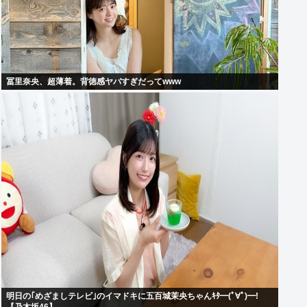
冨里奈央、超薄着。背徳感ヤバすぎだってwww
明日の｢めざましテレビ｣のイマドキに五百城茉央ちゃんｷﾀ━(ﾟ∀ﾟ)━!