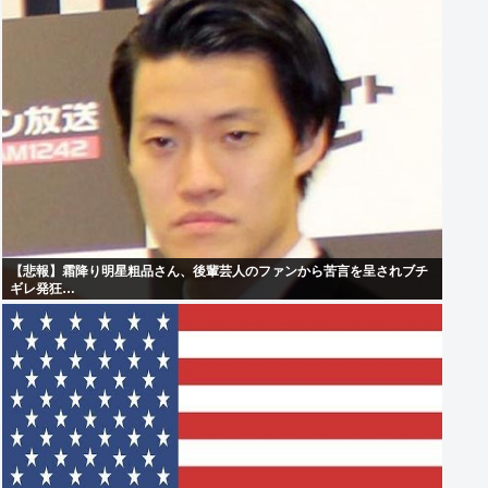
【悲報】霜降り明星粗品さん、後輩芸人のファンから苦言を呈されブチ
ギレ発狂…