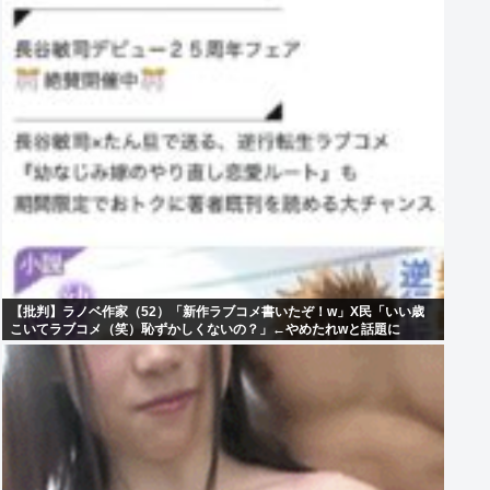
【批判】ラノベ作家（52）「新作ラブコメ書いたぞ！w」X民「いい歳
こいてラブコメ（笑）恥ずかしくないの？」←やめたれwと話題に