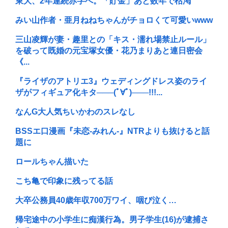
東大、2年連続赤字へ。「貯金」あと数年で枯渇
みい山作者・亜月ねねちゃんがチョロくて可愛いwww
三山凌輝が妻・趣里との「キス・濡れ場禁止ルール」
を破って既婚の元宝塚女優・花乃まりあと連日密会
《...
『ライザのアトリエ3』ウェディングドレス姿のライ
ザがフィギュア化キタ───(ﾟ∀ﾟ)───!!!...
なんG大人気ちいかわのスレなし
BSSエ口漫画『未恋-みれん-』NTRよりも抜けると話
題に
ロールちゃん描いた
こち亀で印象に残ってる話
大卒公務員40歳年収700万ワイ、咽び泣く…
帰宅途中の小学生に痴漢行為。男子学生(16)が逮捕さ