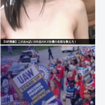
【GIF画像】このお●ぱい100点のA.V女優の名前を教えろ！