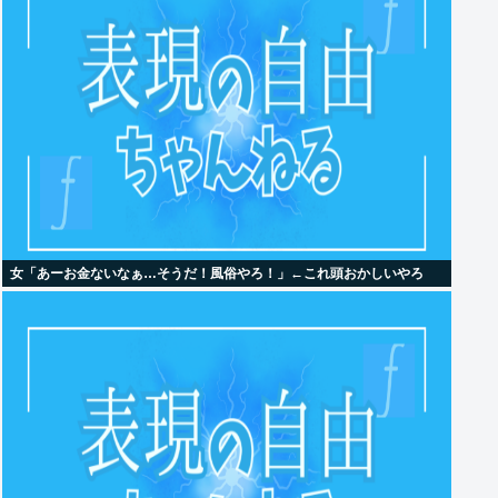
女「あーお金ないなぁ…そうだ！風俗やろ！」←これ頭おかしいやろ