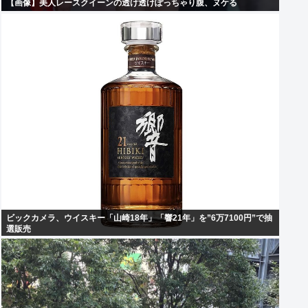
【画像】美人レースクイーンの透け透けぽっちゃり腹、ヌケる
ビックカメラ、ウイスキー「山崎18年」「響21年」を”6万7100円”で抽
選販売