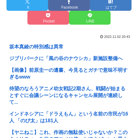
X
Facebook
はてブ
Pocket
LINE
2022.11.02 20:43
坂本真綾の特別感は異常
ジブリパークに「風の谷のナウシカ」新施設整備へ
【画像】前原圭一の遺書、今見るとガチで意味不明す
ぎるwww
待望のなろうアニメ幼女戦記2期さん、戦闘が始まる
とすぐに会議シーンになるキャンセル展開が連続し
て...
インドネシアに「ドラえもん」という名前の市民が16
人 「のび太」は181人
【ヤニねこ】これ、作画の無駄使いじゃないか？この