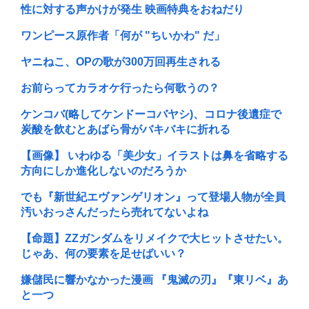
性に対する声かけが発生 映画特典をおねだり
ワンピース原作者「何が "ちいかわ" だ」
ヤニねこ、OPの歌が300万回再生される
お前らってカラオケ行ったら何歌うの？
ケンコバ(略してケンドーコバヤシ)、コロナ後遺症で
炭酸を飲むとあばら骨がバキバキに折れる
【画像】 いわゆる「美少女」イラストは鼻を省略する
方向にしか進化しないのだろうか
でも『新世紀エヴァンゲリオン』って登場人物が全員
汚いおっさんだったら売れてないよね
【命題】ZZガンダムをリメイクで大ヒットさせたい。
じゃあ、何の要素を足せばいい？
嫌儲民に響かなかった漫画 『鬼滅の刃』『東リベ』あ
と一つ