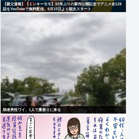
【親父速報】【ミンキーモモ】32年ぶりの新作公開記念でアニメ全128
話をYouTubeで無料配信。8月10日より順次スタート
弱者男性ワイ、1人で夏祭りに来る