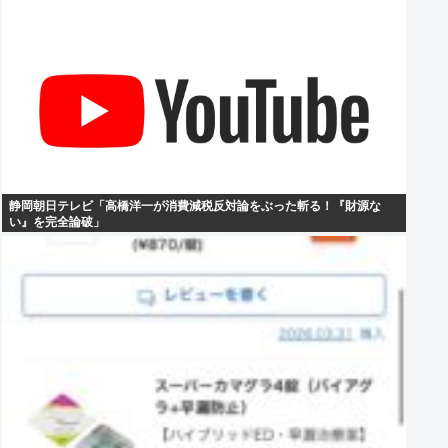
静岡朝日テレビ「高橋洋一が消費減税反対論をぶった斬る！『財源な
い』を完全論破」