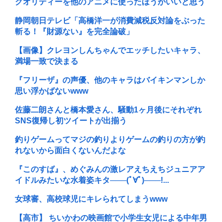
クオリティーを他のアニメに使ったほうがいいと思う
静岡朝日テレビ「高橋洋一が消費減税反対論をぶった
斬る！『財源ない』を完全論破」
【画像】クレヨンしんちゃんでエッチしたいキャラ、
満場一致で決まる
『フリーザ』の声優、他のキャラはバイキンマンしか
思い浮かばないwww
佐藤二朗さんと橋本愛さん、騒動1ヶ月後にそれぞれ
SNS復帰し初ツイートが出揃う
釣りゲームってマジの釣りよりゲームの釣りの方が釣
れないから面白くないんだよな
『このすば』、めぐみんの激レアえちえちジュニアア
イドルみたいな水着姿キタ───(ﾟ∀ﾟ)───!...
女球審、高校球児にキレられてしまうwww
【高市】 ちいかわの映画館で小学生女児による中年男