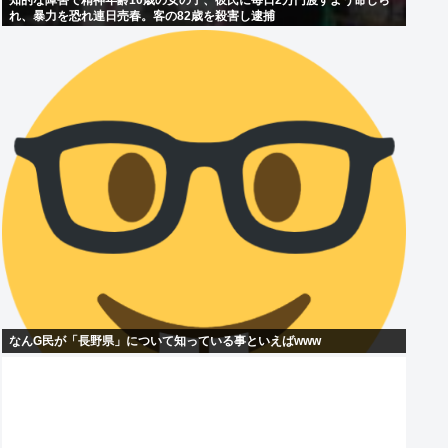
知的な障害で精神年齢10歳の女の子、彼氏に毎日2万円渡すよう命じら
れ、暴力を恐れ連日売春。客の82歳を殺害し逮捕
なんG民が「長野県」について知っている事といえばwww