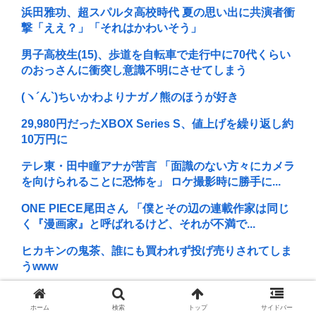
浜田雅功、超スパルタ高校時代 夏の思い出に共演者衝
撃「ええ？」「それはかわいそう」
男子高校生(15)、歩道を自転車で走行中に70代くらい
のおっさんに衝突し意識不明にさせてしまう
(ヽ´ん`) ちいかわよりナガノ熊のほうが好き
29,980円だったXBOX Series S、値上げを繰り返し約
10万円に
テレ東・田中瞳アナが苦言 「面識のない方々にカメラ
を向けられることに恐怖を」 ロケ撮影時に勝手に...
ONE PIECE尾田さん 「僕とその辺の連載作家は同じ
く『漫画家』と呼ばれるけど、それが不満で...
ヒカキンの鬼茶、誰にも買われず投げ売りされてしま
うwww
ミッチー再婚！57歳でパパに！ 芸能界50代パパ続々
有吉弘行、小澤征悦、草彅剛、ケンコバも
ホーム
検索
トップ
サイドバー