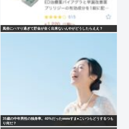
風俗にハマり過ぎて貯金が全く出来ないんやがどうしたらええ？
35歳の中年男性の独身率。40%だったwwwすま●こいつらどうするつも
り何だ？