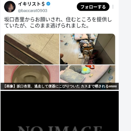
【画像】坂口杏里、逃走して便器にこびりついた カスまで晒されるwww