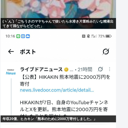
(ヽ´ん`)「ごちうさのマヤちゃんで抜いたら水溶き片栗粉みたいな精液出
てきて我ながらビビった」
年収20億、ヒカキン「熊本のために2000万寄付しました。」