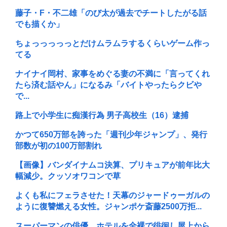
藤子・F・不二雄「のび太が過去でチートしたがる話
でも描くか」
ちょっっっっっとだけムラムラするくらいゲーム作っ
てる
ナイナイ岡村、家事をめぐる妻の不満に「言ってくれ
たら済む話やん」になるみ「バイトやったらクビや
で...
路上で小学生に痴漢行為 男子高校生（16）逮捕
かつて650万部を誇った「週刊少年ジャンプ」、発行
部数が初の100万部割れ
【画像】バンダイナムコ決算、プリキュアが前年比大
幅減少。クッソオワコンで草
よくも私にフェラさせた！天幕のジャードゥーガルの
ように復讐燃える女性。ジャンポケ斎藤2500万拒...
スーパーマンの俳優、ホテルを全裸で徘徊し屋上から