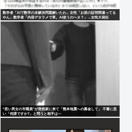
数学者「AIで数学の未解決問題解いたわ」女性「お前の証明間違ってる
やん」数学者「内容デタラメで草。AI使うのヘタ？」→女性大発狂
“若い男女の市職員”が突然家に来て「熊本地震への募金して」 不審に思
い「何課ですか?」と問うと相手は⋯