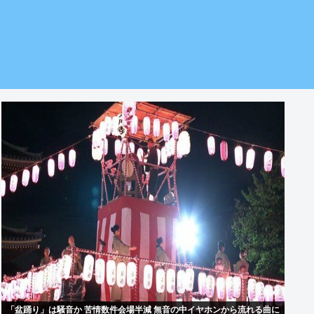
「盆踊り」は騒音か 苦情数件会場半減 無音の中イヤホンから流れる曲に