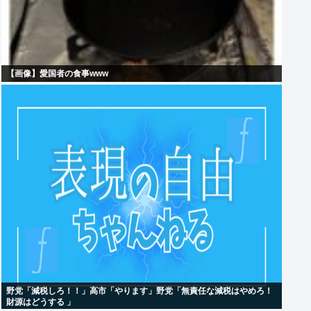
【画像】愛国者の食事www
野党「減税しろ！！」高市「やります」野党「無責任な減税はやめろ！
財源はどうする 」