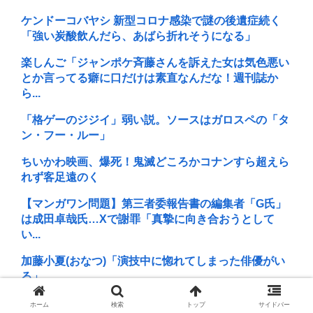
ケンドーコバヤシ 新型コロナ感染で謎の後遺症続く
「強い炭酸飲んだら、あばら折れそうになる」
楽しんご「ジャンポケ斉藤さんを訴えた女は気色悪い
とか言ってる癖に口だけは素直なんだな！週刊誌か
ら...
「格ゲーのジジイ」弱い説。ソースはガロスペの「タ
ン・フー・ルー」
ちいかわ映画、爆死！鬼滅どころかコナンすら超えら
れず客足遠のく
【マンガワン問題】第三者委報告書の編集者「G氏」
は成田卓哉氏…Xで謝罪「真摯に向き合おうとして
い...
加藤小夏(おなつ)「演技中に惚れてしまった俳優がい
る」
【決算】任天堂「Switch2もマリカも売れまくりで笑
ホーム
検索
トップ
サイドバー