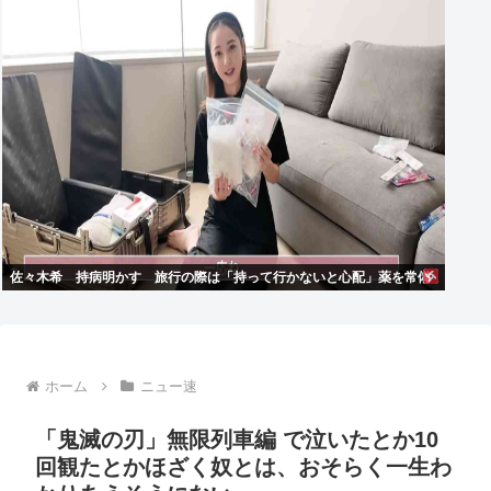
佐々木希 持病明かす 旅行の際は「持って行かないと心配」薬を常備
ホーム
ニュー速
「鬼滅の刃」無限列車編 で泣いたとか10
回観たとかほざく奴とは、おそらく一生わ