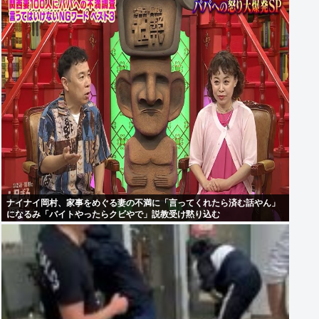
ナイナイ岡村、家事をめぐる妻の不満に「言ってくれたら済む話やん」
になるみ「バイトやったらクビやで」説教受け黙り込む