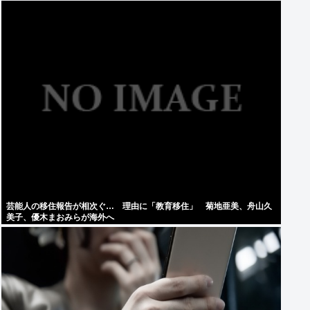
芸能人の移住報告が相次ぐ… 理由に「教育移住」 菊地亜美、舟山久
美子、優木まおみらが海外へ