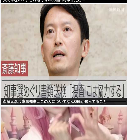
人間やない！」これもう令和の福田村事件だろ…
斎藤元彦兵庫県知事←この人についてなんG民が知ってること