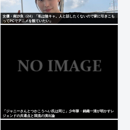
女優・南沙良（24）「私は陰キャ。人と話したくないので家に引きこも
ってPCでアニメを観ていたい」
「ジャニーさんとつかこうへい氏は同じ」少年隊・錦織一清が明かすレ
ジェンドの共通点と我流の演出論