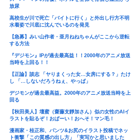
放尿
高校生が川で死亡「バイトに行く」と外出し行方不明
水着姿で川底に沈んでいるのを発見
【急募】みい山作者・亜月ねねちゃんがここから逆転
する方法
『デジモン』IPが過去最高益！！2000年のアニメ放送
当時を上回る！！
【正論】談志 「ヤりまくった女…女房にする？」たけ
し 「…しないだろうねぇ、やっぱ」
デジモンが過去最高益。2000年のアニメ放送当時を上
回る
【秋田美人】壇蜜（齋藤支靜加さん）似の女性のAIイ
ラストを貼るぞ！おぱーい！おへそ！マン毛！
漫画家・桂正和、パンツ&お尻のイラスト投稿でネッ
ト衝撃「この質感の出し方」「実写かと思いました