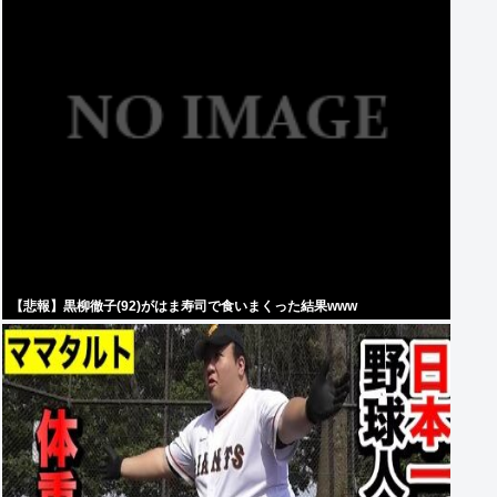
【悲報】黒柳徹子(92)がはま寿司で食いまくった結果www