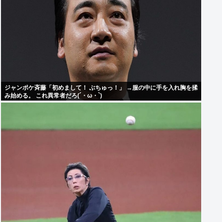
ジャンポケ斉藤「初めまして！ ぶちゅっ！」 →服の中に手を入れ胸を揉
み始める。 これ異常者だろ(´・ω・`)