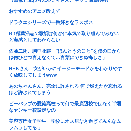
【画像】麦わらのルフィさん、キャラ崩壊www
おすすめのアニメ教えて
ドラクエシリーズで一番好きなラスボス
B’z稲葉浩志の歌詞は何かに本気で取り組んでみない
と実感としてわからない
佐藤二朗、胸中吐露「”ほんとうのこと”を僕の口から
は何ひとつ言えなくて…言葉にできぬ悔しさ」
NHKさん、女がいかにイージーモードかをわかりやす
く放映してしまうwww
あのちゃんさん、完全に許される 何で燃えたか忘れる
ほど許されてしまう
ビーバップの愛徳高校って何で最底辺校ではなく半端
なヤンキー校設定なの
美容専門女子学生「学校にオス居なさ過ぎてみんなム
ラムラしてる 」