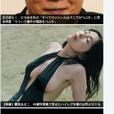
立川志らく、ひろゆき氏の「すべてのジャンルはマニアがつぶす」に完
全同意「そういう連中が落語をつぶす」
【画像】雛形あきこ、48歳写真集で見せたハイレグ水着のお乳がヌケる