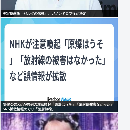
実写映画版「ゼルダの伝説」、ガノンドロフ役が決定
NHK公式Xがが異例の注意喚起「原爆はうそ」「放射線被害なかった」
SNS拡散情報めぐり「荒唐無稽」