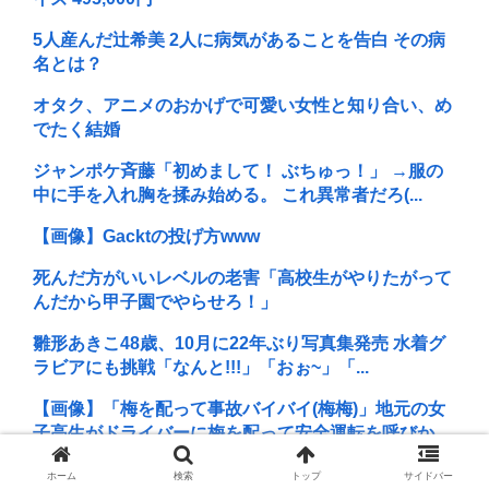
5人産んだ辻希美 2人に病気があることを告白 その病
名とは？
オタク、アニメのおかげで可愛い女性と知り合い、め
でたく結婚
ジャンポケ斉藤「初めまして！ ぶちゅっ！」 →服の
中に手を入れ胸を揉み始める。 これ異常者だろ(...
【画像】Gacktの投げ方www
死んだ方がいいレベルの老害「高校生がやりたがって
んだから甲子園でやらせろ！」
雛形あきこ48歳、10月に22年ぶり写真集発売 水着グ
ラビアにも挑戦「なんと!!!」「おぉ~」「...
【画像】「梅を配って事故バイバイ(梅梅)」地元の女
子高生がドライバーに梅を配って安全運転を呼びか...
「声優の芝居が嫌いと言われ…」声優・田中真弓が
ホーム
検索
トップ
サイドバー