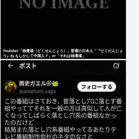
Youtuber「独擅場（どくせんじょう）」普通の日本人「『どくだんじょ
う』ね もしかして中国人？」er「それは独壇場」