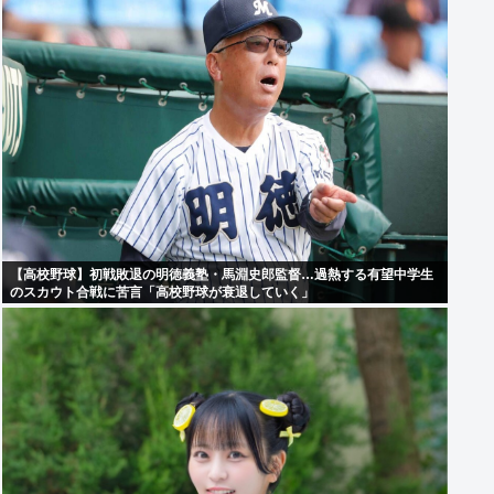
【高校野球】初戦敗退の明徳義塾・馬淵史郎監督…過熱する有望中学生
のスカウト合戦に苦言「高校野球が衰退していく」