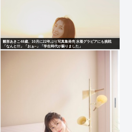
雛形あきこ48歳、10月に22年ぶり写真集発売 水着グラビアにも挑戦
「なんと!!!」「おぉ~」「学生時代が蘇りました」