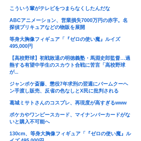
こういう輩がテレビをつまらなくしたんだな
ABCアニメーション、営業損失7000万円の赤字。名
探偵プリキュアなどの物販を展開
等身大胸像フィギュア「『ゼロの使い魔』ルイズ
495,000円
【高校野球】初戦敗退の明徳義塾・馬淵史郎監督…過
熱する有望中学生のスカウト合戦に苦言「高校野球
が...
ジャンポケ斎藤、懲役7年求刑の翌週にバームクーヘ
ン手渡し販売、反省の色なしとX民に批判される
葛城ミサトさんのコスプレ、再現度が高すぎるwww
ポケカやワンピースカード、マイナンバーカードがな
いと購入不可能へ
130cm、等身大胸像フィギュア「『ゼロの使い魔』ル
イズ 495,000円