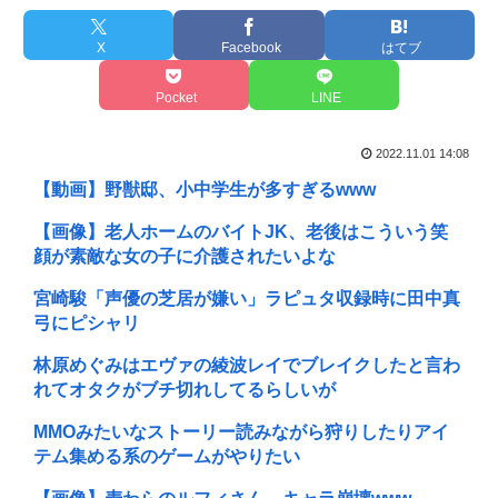
X
Facebook
はてブ
Pocket
LINE
2022.11.01 14:08
【動画】野獣邸、小中学生が多すぎるwww
【画像】老人ホームのバイトJK、老後はこういう笑
顔が素敵な女の子に介護されたいよな
宮崎駿「声優の芝居が嫌い」ラピュタ収録時に田中真
弓にピシャリ
林原めぐみはエヴァの綾波レイでブレイクしたと言わ
れてオタクがブチ切れしてるらしいが
MMOみたいなストーリー読みながら狩りしたりアイ
テム集める系のゲームがやりたい