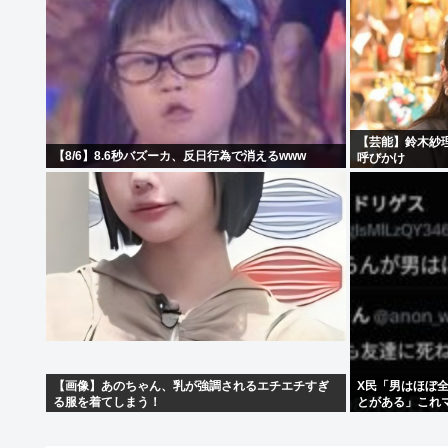
【芸能】鈴木紗
【8/6】8.6秒バズーカ、反日行為で消えるwww
呼びかけ
【画像】あのちゃん、乳が強調されるエチエチすぎ
X民「男はほぼ
る服を着てしまう！
とがある」これ