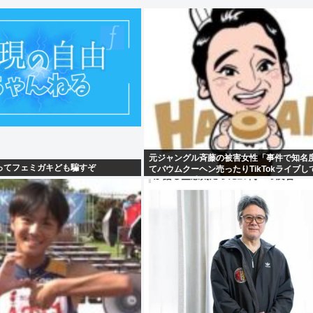
元ジャングル斉藤の被害女性「事件で知名
ってフェミガキども騙すぞ
てバウムクーヘン売ったりTikTokライブし
さと怒りを感じた」