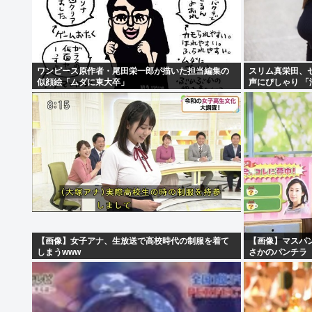
ワンピース原作者・尾田栄一郎が描いた担当編集の
スリム真栄田、
似顔絵「ムダに東大卒」
声にぴしゃり 
【画像】女子アナ、生放送で高校時代の制服を着て
【画像】マスパ
しまうwww
さかのパンチラ