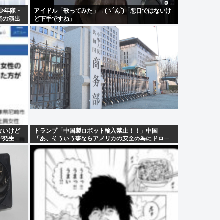
少年隊・
アイドル「歌ってみた」→(ヽ´ん`)「悪口ではないけ
流の演出
ど下手ですね」
ないけど
トランプ「中国製ロボット輸入禁止！！」中国
が発生
「あ、そういう事ならアメリカの安全の為にドロー
ンの輸出も止めるね？」