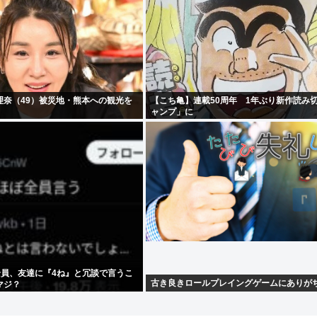
理奈（49）被災地・熊本への観光を
【こち亀】連載50周年 1年ぶり新作読み
ャンプ」に
全員、友達に『4ね』と冗談で言うこ
古き良きロールプレイングゲームにありが
マジ？