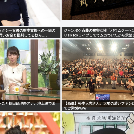
セクシー女優の熊本支援への一部の
ジャンポケ斉藤の被害女性「バウムクーヘ
「汚いお金と批判してる奴ら…」
りTikTokライブしててムカついたから示談
た」
ンこと枡田絵理奈アナ、地上波でま
【画像】松本人志さん、大勢の若いファン
てご満悦www