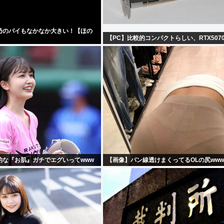
乃のパイもなかなか大きい！【ほの
【PC】比較的コンパクトらしい、RTX507
的な『お肌』ガチでエグいってwww
【画像】パン線透けまくってるOLの尻www