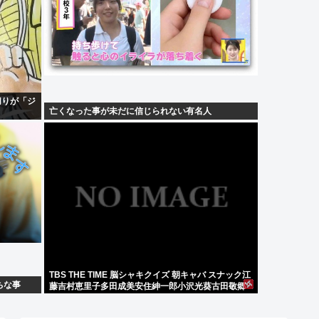
切りが「ジ
亡くなった事が未だに信じられない有名人
TBS THE TIME 脳シャキクイズ 朝キャバ スナック江
ちな事
藤吉村恵里子多田成美安住紳一郎小沢光葵古田敬郷