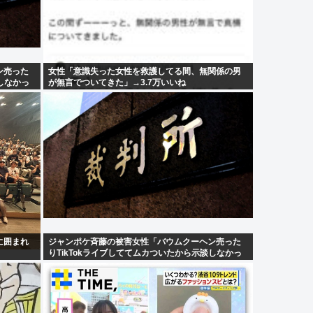
ン売った
女性「意識失った女性を救護してる間、無関係の男
しなかっ
が無言でついてきた」→3.7万いいね
に囲まれ
ジャンポケ斉藤の被害女性「バウムクーヘン売った
りTikTokライブしててムカついたから示談しなかっ
た」