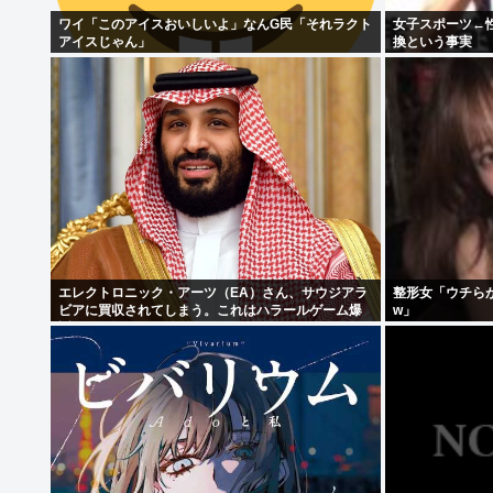
ワイ「このアイスおいしいよ」なんG民「それラクト
女子スポーツ←
アイスじゃん」
換という事実
エレクトロニック・アーツ（EA）さん、サウジアラ
整形女「ウチら
ビアに買収されてしまう。これはハラールゲーム爆
w」
誕か