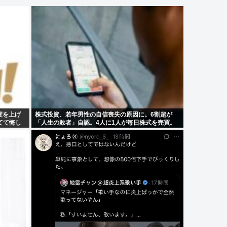
度を上げ
株式投資、若年男性の自信喪失の原因に。6割超が
てて悔し
「人生の敗者」自認。4人に1人が毎日株式を売買。