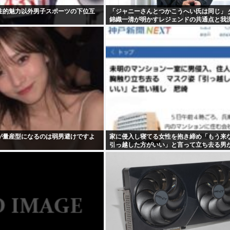
性的魅力以外男子スポーツの下位互
「ジャニーさんとつかこうへい氏は同じ」 
錦織一清が明かすレジェンドの共通点と我
論
が量産型になるのは弱男避けですよ
家に侵入し寝てる女性を抱き締め「もう来
引っ越した方がいい」と言って立ち去る男