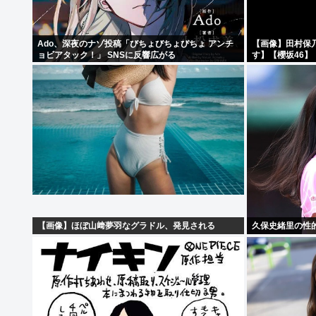
Ado、深夜のナゾ投稿「びちょびちょびちょ アンチ
【画像】田村保
ョビアタック！」 SNSに反響広がる
す】【櫻坂46】
【画像】ほぼ山﨑夢羽なグラドル、発見される
久保史緒里の性