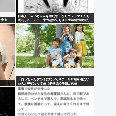
日本人「みいちゃんを規制するならウシジマくんも
0登場
規制しろ！」チー牛の起源であり男性差別の根源た
るウシジマを許すな！！！
「おっちゃん女の子になってスクール水着を着たい
ねん」60代が小学生に夢を語る事案が発生