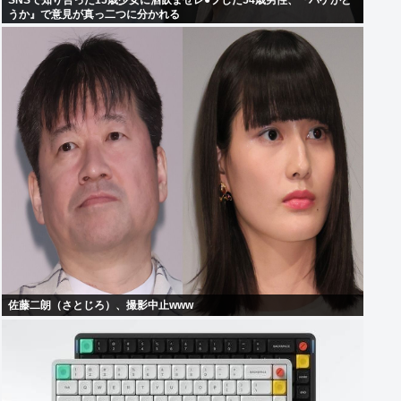
SNSで知り合った15歳少女に酒飲ませレ●プした54歳男性、『ハゲかど
うか』で意見が真っ二つに分かれる
佐藤二朗（さとじろ）、撮影中止www