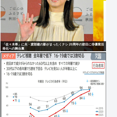
「佐々木希」に夫・渡部建の影がまったくナシ 20周年の節目に俳優業活
発化への舞台裏