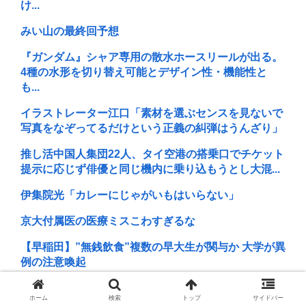
け...
みい山の最終回予想
『ガンダム』シャア専用の散水ホースリールが出る。
4種の水形を切り替え可能とデザイン性・機能性と
も...
イラストレーター江口「素材を選ぶセンスを見ないで
写真をなぞってるだけという正義の糾弾はうんざり」
推し活中国人集団22人、タイ空港の搭乗口でチケット
提示に応じず俳優と同じ機内に乗り込もうとし大混...
伊集院光「カレーにじゃがいもはいらない」
京大付属医の医療ミスこわすぎるな
【早稲田】”無銭飲食”複数の早大生が関与か 大学が異
例の注意喚起
一流アニメーター「アベテロはOK！高市は防弾やめ
ホーム
検索
トップ
サイドバー
ろ！」何を狙っているのか