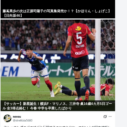
藤嶌果歩の次は正源司陽子の写真集発売か！？【かほりん・しょげこ】
【日向坂46】
【サッカー】新星誕生！横浜F・マリノス、三井寺 眞16歳4カ月5日ゴー
ル 全3得点絡む！ 今春 中学を卒業したばかり