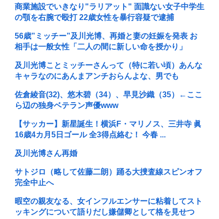
商業施設でいきなり"ラリアット" 面識ない女子中学生
の顎を右腕で殴打 22歳女性を暴行容疑で逮捕
56歳”ミッチー”及川光博、再婚と妻の妊娠を発表 お
相手は一般女性「二人の間に新しい命を授かり」
及川光博ことミッチーさんって（特に若い頃）あんな
キャラなのにあんまアンチおらんよな、男でも
佐倉綾音(32)、悠木碧（34）、早見沙織（35）←ここ
ら辺の独身ベテラン声優www
【サッカー】新星誕生！横浜F・マリノス、三井寺 眞
16歳4カ月5日ゴール 全3得点絡む！ 今春 ...
及川光博さん再婚
サトジロ（略して佐藤二朗）踊る大捜査線スピンオフ
完全中止へ
暇空の親友なる、女インフルエンサーに粘着してスト
ッキングについて語りだし嫌儲卿として格を見せつ