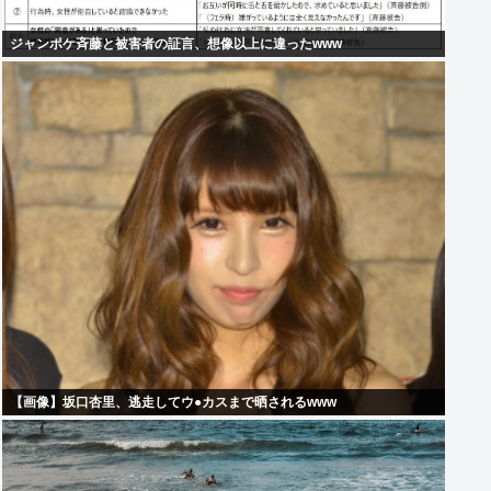
ジャンポケ斉藤と被害者の証言、想像以上に違ったwww
【画像】坂口杏里、逃走してウ●カスまで晒されるwww