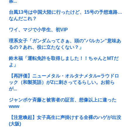
条...
台風13号は中国大陸に行ったけど、15号の予想進路…
なんだこれ？
ワイ、マジで小学生、初VIP
理系女子「ガンダムってさぁ、頭の”バルカン”意味あ
るの？あれ、役に立たなくない？」
鈴木福「運転免許を取得しました！！ちゃんとMTだ
よ」
【再評価】ニューメタル・オルタナメタル=ラウドロ
ック（和製英語）がZに刺さってるらしい。お前ら
が...
ジャンポケ斉藤と被害者の証言、想像以上に違った
www
【注意喚起】女子高生に声掛けする全裸のハゲが出没
(大阪)