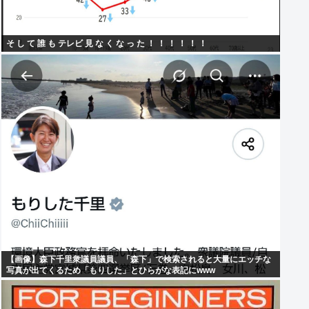
そ し て 誰 も テレビ 見 な く な っ た ！ ！ ！ ！ ！ ！
【画像】森下千里衆議員議員、「森下」で検索されると大量にエッチな
写真が出てくるため「もりした」とひらがな表記にwww