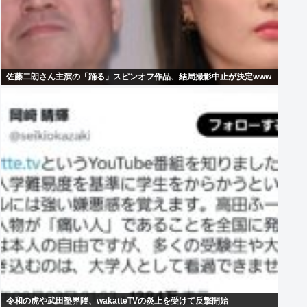
佐藤二朗さん主演の「踊る」スピンオフ作品、結局撮影中止が決定www
令和の虎や武田塾界隈、wakatteTVの炎上を受けて反撃開始