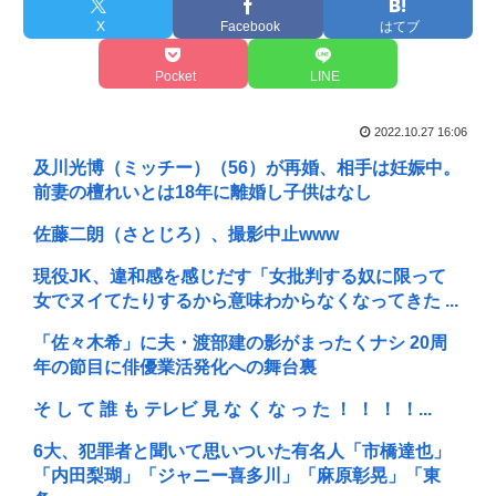
X
Facebook
はてブ
Pocket
LINE
2022.10.27 16:06
及川光博（ミッチー）（56）が再婚、相手は妊娠中。
前妻の檀れいとは18年に離婚し子供はなし
佐藤二朗（さとじろ）、撮影中止www
現役JK、違和感を感じだす「女批判する奴に限って
女でヌイてたりするから意味わからなくなってきた ...
「佐々木希」に夫・渡部建の影がまったくナシ 20周
年の節目に俳優業活発化への舞台裏
そ し て 誰 も テレビ 見 な く な っ た ！ ！ ！ ！...
6大、犯罪者と聞いて思いついた有名人「市橋達也」
「内田梨瑚」「ジャニー喜多川」「麻原彰晃」「東