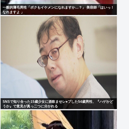
一般的薄毛男性「ボクもイケメンになれますか…？」 美容師「はいっ！
なれますよ 」
SNSで知り合った15歳少女に酒飲ませレ●プした54歳男性、『ハゲかど
うか』で意見が真っ二つに分かれる