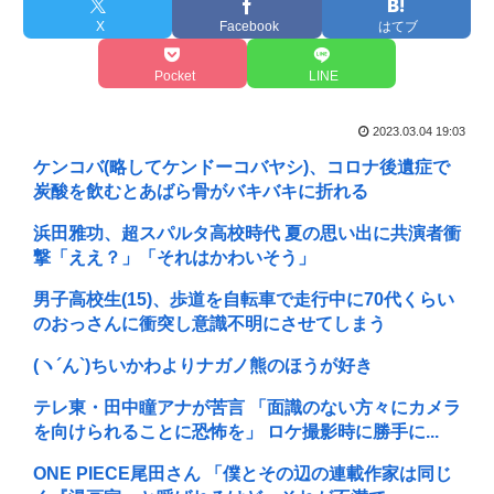
X
Facebook
はてブ
Pocket
LINE
2023.03.04 19:03
ケンコバ(略してケンドーコバヤシ)、コロナ後遺症で
炭酸を飲むとあばら骨がバキバキに折れる
浜田雅功、超スパルタ高校時代 夏の思い出に共演者衝
撃「ええ？」「それはかわいそう」
男子高校生(15)、歩道を自転車で走行中に70代くらい
のおっさんに衝突し意識不明にさせてしまう
(ヽ´ん`) ちいかわよりナガノ熊のほうが好き
テレ東・田中瞳アナが苦言 「面識のない方々にカメラ
を向けられることに恐怖を」 ロケ撮影時に勝手に...
ONE PIECE尾田さん 「僕とその辺の連載作家は同じ