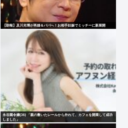
【朗報】及川光博が再婚＆パパへ！お相手妊娠でミッチーに新展開
永谷園令嬢(36) 「親の敷いたレールから外れて、カフェを開業して成功
しました」