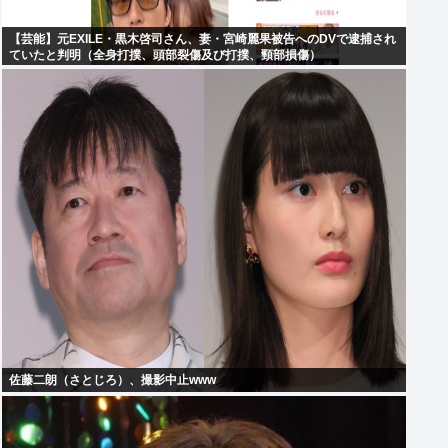
【芸能】元EXILE・黒木啓司さん、妻・宮崎麗果被告へのDVで逮捕され
ていたと判明（全身打撲、頭部裂傷及び打撲、頸部損傷）
佐藤二朗（さとじろ）、撮影中止www