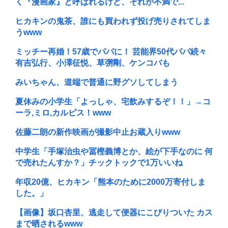
く『漫画家』と呼ばれるけど、それが不満で...
ヒカキンの鬼茶、誰にも買われず投げ売りされてしま
うwww
ミッチー再婚！57歳でパパに！ 芸能界50代パパ続々
有吉弘行、小澤征悦、草彅剛、ケンコバも
みいちゃん、道端で普通に野グソしてしまう
夏休みの小学生「よっしゃ、宅飲みするぞ！！」→コ
ーラ,ミロ,カルピス！www
佐藤二朗の新作映画が撮影中止お蔵入りwww
中学生「手塚治虫や冨樫義博とか、絵が下手なのに 何
で売れたんすか？」チックトックで1万いいね
年収20億、ヒカキン「熊本のために2000万寄付しま
した。」
【画像】坂口杏里、逃走して便器にこびりついた カス
まで晒されるwww