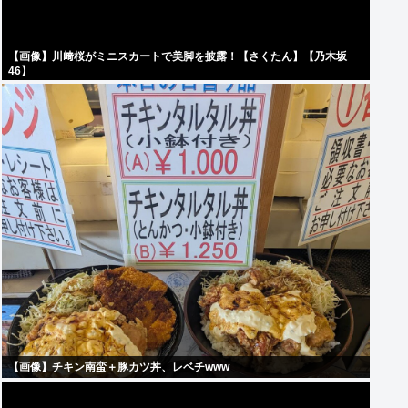
【画像】川﨑桜がミニスカートで美脚を披露！【さくたん】【乃木坂
46】
【画像】チキン南蛮＋豚カツ丼、レベチwww