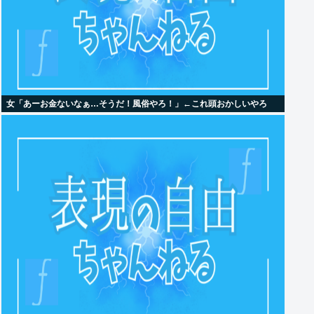
女「あーお金ないなぁ…そうだ！風俗やろ！」←これ頭おかしいやろ