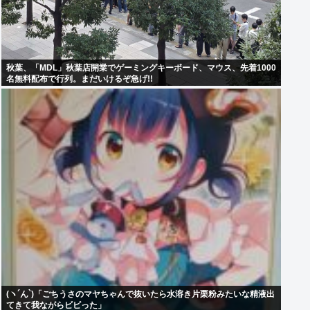
秋葉、「MDL」秋葉店開業でゲーミングキーボード、マウス、先着1000
名無料配布で行列。まだいけるぞ急げ!!
(ヽ´ん`)「ごちうさのマヤちゃんで抜いたら水溶き片栗粉みたいな精液出
てきて我ながらビビった」