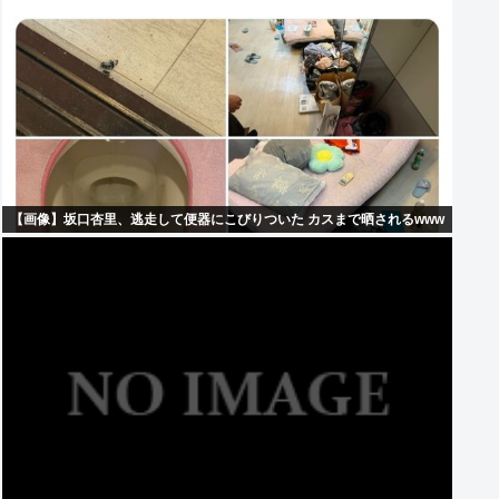
【画像】坂口杏里、逃走して便器にこびりついた カスまで晒されるwww