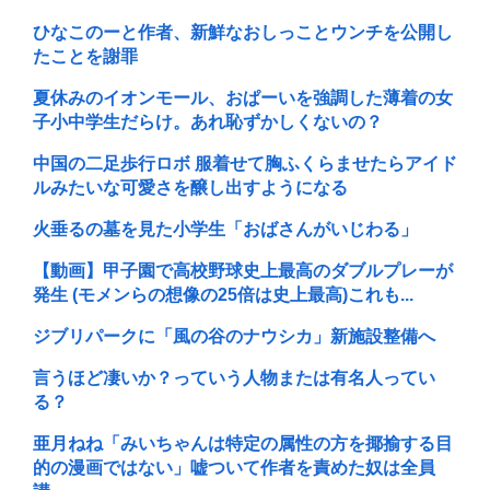
ひなこのーと作者、新鮮なおしっことウンチを公開し
たことを謝罪
夏休みのイオンモール、おぱーいを強調した薄着の女
子小中学生だらけ。あれ恥ずかしくないの？
中国の二足歩行ロボ 服着せて胸ふくらませたらアイド
ルみたいな可愛さを醸し出すようになる
火垂るの墓を見た小学生「おばさんがいじわる」
【動画】甲子園で高校野球史上最高のダブルプレーが
発生 (モメンらの想像の25倍は史上最高)これも...
ジブリパークに「風の谷のナウシカ」新施設整備へ
言うほど凄いか？っていう人物または有名人ってい
る？
亜月ねね「みいちゃんは特定の属性の方を揶揄する目
的の漫画ではない」嘘ついて作者を責めた奴は全員