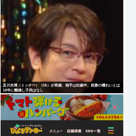
及川光博（ミッチー）（56）が再婚、相手は妊娠中。前妻の檀れいとは
18年に離婚し子供はなし