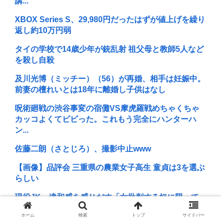
講...
XBOX Series S、29,980円だったはずが値上げを繰り
返し約10万円弱
タイの学校で14歳少年が銃乱射 祖父母と教師5人など
を殺し自殺
及川光博（ミッチー）（56）が再婚、相手は妊娠中。
前妻の檀れいとは18年に離婚し子供はなし
呪術廻戦の渋谷事変の宿儺VS摩虎羅戦めちゃくちゃ
カッコよくてビビった。これもう完全にハンターハ
ン...
佐藤二朗（さとじろ）、撮影中止www
【画像】品評会 三重県の農業女子高生 童貞は3を選ぶ
らしい
現役JK、違和感を感じだす「女批判する奴に限って
女でヌイてたりするから意味わからなくなってきた ...
ホーム
検索
トップ
サイドバー