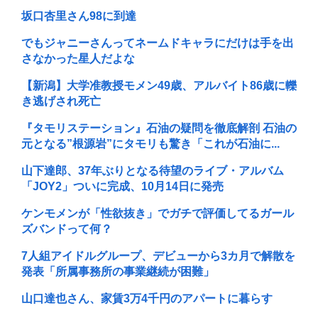
坂口杏里さん98に到達
でもジャニーさんってネームドキャラにだけは手を出
さなかった星人だよな
【新潟】大学准教授モメン49歳、アルバイト86歳に轢
き逃げされ死亡
『タモリステーション』石油の疑問を徹底解剖 石油の
元となる”根源岩”にタモリも驚き「これが石油に...
山下達郎、37年ぶりとなる待望のライブ・アルバム
「JOY2」ついに完成、10月14日に発売
ケンモメンが「性欲抜き」でガチで評価してるガール
ズバンドって何？
7人組アイドルグループ、デビューから3カ月で解散を
発表「所属事務所の事業継続が困難」
山口達也さん、家賃3万4千円のアパートに暮らす