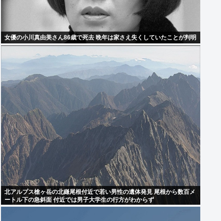
女優の小川真由美さん86歳で死去 晩年は家さえ失くしていたことが判明
北アルプス槍ヶ岳の北鎌尾根付近で若い男性の遺体発見 尾根から数百メ
ートル下の急斜面 付近では男子大学生の行方がわからず