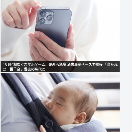
“サ終”相次ぐスマホゲーム、倒産も急増 過去最多ペースで推移 「当たれ
ば一攫千金」過去の時代に