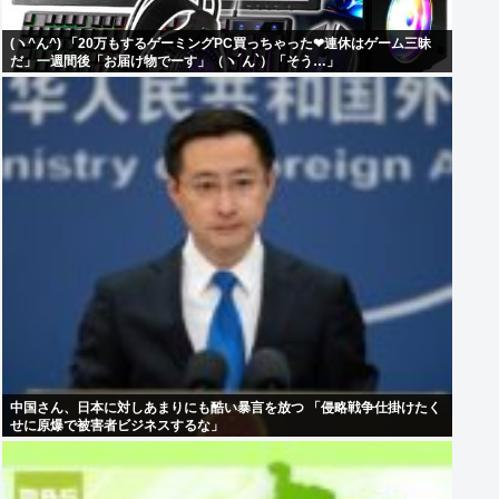
(ヽ^ん^) 「20万もするゲーミングPC買っちゃった❤連休はゲーム三昧
だ」一週間後「お届け物でーす」（ヽ´ん`）「そう…」
中国さん、日本に対しあまりにも酷い暴言を放つ 「侵略戦争仕掛けたく
せに原爆で被害者ビジネスするな」