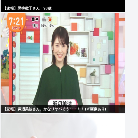
【速報】黒柳徹子さん 93歳
【悲報】浜辺美波さん、かなりヤバそう････！！ (※画像あり)