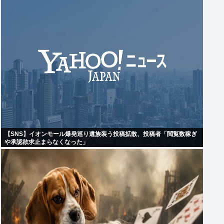
【SNS】イオンモール爆発巡り遺族装う投稿拡散、投稿者「閲覧数稼ぎ
や承認欲求止まらなくなった」