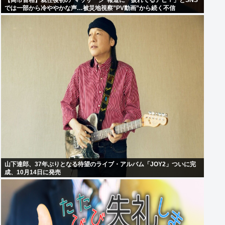
【高市首相】就任後初の”マッサージ”報道に「疲れてるアピ？」とSNS
では一部から冷ややかな声…被災地視察”PV動画”から続く不信
山下達郎、37年ぶりとなる待望のライブ・アルバム「JOY2」ついに完
成、10月14日に発売