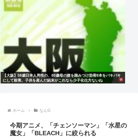
【大阪】58歳日本人男性の、80歳母の腹を踏みつけ肋骨8本をバキバキ
にして殺害。子供を産んだ結末がこれなら少子化仕方ないね
ホーム
なんG
今期アニメ、「チェンソーマン」「水星の
魔女」「BLEACH」に絞られる