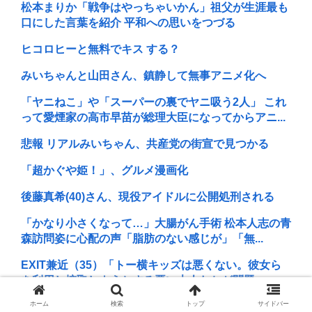
松本まりか「戦争はやっちゃいかん」祖父が生涯最も
口にした言葉を紹介 平和への思いをつづる
ヒコロヒーと無料でキス する？
みいちゃんと山田さん、鎮静して無事アニメ化へ
「ヤニねこ」や「スーパーの裏でヤニ吸う2人」 これ
って愛煙家の高市早苗が総理大臣になってからアニ...
悲報 リアルみいちゃん、共産党の街宣で見つかる
「超かぐや姫！」、グルメ漫画化
後藤真希(40)さん、現役アイドルに公開処刑される
「かなり小さくなって…」大腸がん手術 松本人志の青
森訪問姿に心配の声「脂肪のない感じが」「無...
EXIT兼近（35）「トー横キッズは悪くない。彼女ら
を利用し搾取しようとする悪い大人たちが問題」
ホーム
検索
トップ
サイドバー
女優の小川真由美さん86歳で死去 晩年は家さえ失く