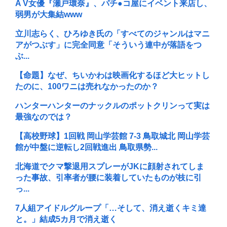
A V女優『瀬戸環奈』、パチ●コ屋にイベント来店し、
弱男が大集結www
立川志らく、ひろゆき氏の「すべてのジャンルはマニ
アがつぶす」に完全同意「そういう連中が落語をつ
ぶ...
【命題】なぜ、ちいかわは映画化するほど大ヒットし
たのに、100ワニは売れなかったのか？
ハンターハンターのナックルのポットクリンって実は
最強なのでは？
【高校野球】1回戦 岡山学芸館 7-3 鳥取城北 岡山学芸
館が中盤に逆転し2回戦進出 鳥取県勢...
北海道でクマ撃退用スプレーがJKに顔射されてしま
った事故、引率者が腰に装着していたものが枝に引
っ...
7人組アイドルグループ「…そして、消え逝くキミ達
と。」結成5カ月で消え逝く