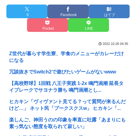
X
Facebook
はてブ
Pocket
LINE
2022.10.26 04:35
Z世代が暮らす学生寮、学食のメニューがカレーだけ
になる
冗談抜きでSwitch2で遊びたいゲームがないwww
【高校野球】1回戦 八王子実践 1-2x 鳴門渦潮 延長タ
イブレークでサヨナラ勝ち 鳴門渦潮とし...
ヒカキン「ヴィヴァント見てる？って質問が来るんだ
けど…」 ネット民「プークスクスw」 ヒカキン「...
楽しんご、神田うのの印象を率直に吐露「あまりにも
素っ気ない態度を取られて寂しい」