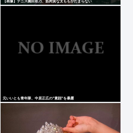
【画像】テニス園田彩乃、筋肉質な太ももがたまらない
元いいとも青年隊、中居正広の”素顔”を暴露