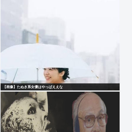
【画像】たぬき系女優はやっぱええな