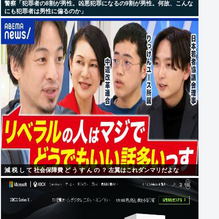
警察「犯罪者の8割が男性。凶悪犯罪になるの9割が男性。何故、こんな
にも犯罪者は男性に偏るのか」
減 税 し て 社会保障費 ど う す ん の ？ 左翼はこれダンマリだよな