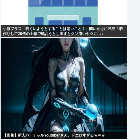
小原ブラス「若くいようとすることは悪いこと？」問いかけに私見「若
作りして20代の土俵で戦おうとし出すとクソ痛いヤツに…」
【画像】新人バーチャルYoutuberさん、ドエロすぎるｗｗｗ