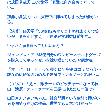
は成田卓哉氏…Xで謝罪「真摯に向き合おうとして
い...
加藤小夏(おなつ)「演技中に惚れてしまった俳優がい
る」
【決算】任天堂「Switch2もマリカも売れまくりで笑
いが止まらんどすえ！」連結経常利益は前年同...
いまさらps5買ってもいいかな？
ジャンプストアで43億円分のワンピースナルトグッズ
を購入してキャンセルを繰り返していた32歳女逮...
「オーバーロード」って凄くね？ 中身はゴミなろう小
説なのに絵師の力のみで硬派ファンタジーと誤解さ...
（ヽ´ん`）「えっ、敵チームのピッチャーになって秋
山・清原・デストラーデを三振に抑えたら一億です...
山田さんとみいちゃん、社会問題という建前で障がい
者を嘲笑うだけの作品、世界でも日本だけだった