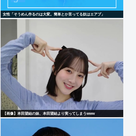
女性「そうめん作るのは大変。簡単とか言ってる奴はエアプ」
【画像】本田望結の妹、本田望結より実ってしまうwww