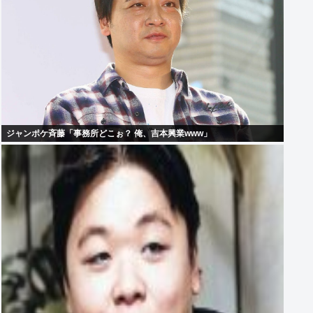
ジャンポケ斉藤「事務所どこぉ？ 俺、吉本興業www」