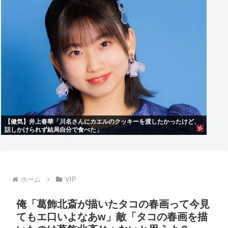
【健気】井上春華「川名さんにカエルのクッキーを渡したかったけど、
話しかけられず結局自分で食べた」
ホーム
VIP
俺「葛飾北斎が描いたタコの春画って今見
てもエ口いよなあw」敵「タコの春画を描