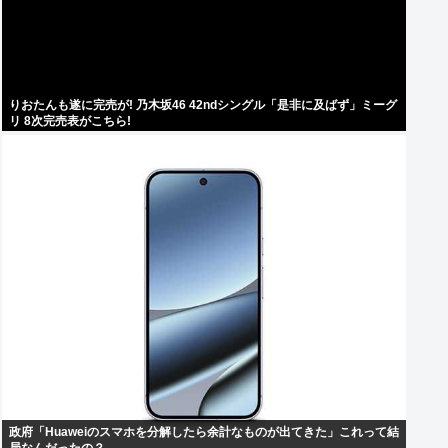
りおたんも遂に完売が! 乃木坂46 42ndシングル「是非に及ばず」ミーグ
リ 8次完売表がこちら!
政府「Huaweiのスマホを分解したら余計なものが出てきた」これって結