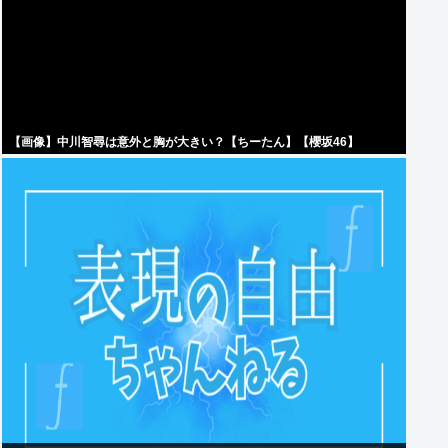
【画像】中川智尋は意外と胸が大きい？【ちーたん】【櫻坂46】