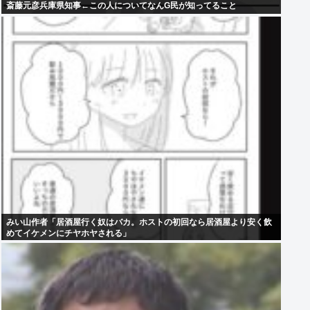
斎藤元彦兵庫県知事←この人についてなんG民が知ってること
みい山作者「居酒屋行く奴はバカ。ホストの初回なら居酒屋より安く飲
めてイケメンにチヤホヤされる」