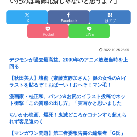
いたのは葛飾北斎じゃないと思うよ？」
X
Facebook
はてブ
Pocket
LINE
2022.10.25 23:05
デジモンが過去最高益。2000年のアニメ放送当時を上
回る
【秋田美人】壇蜜（齋藤支靜加さん）似の女性のAIイ
ラストを貼るぞ！おぱーい！おへそ！マン毛！
漫画家・桂正和、パンツ&お尻のイラスト投稿でネッ
ト衝撃「この質感の出し方」「実写かと思いました
ちいかわ映画、爆死！鬼滅どころかコナンすら超えら
れず客足遠のく
【マンガワン問題】第三者委報告書の編集者「G氏」