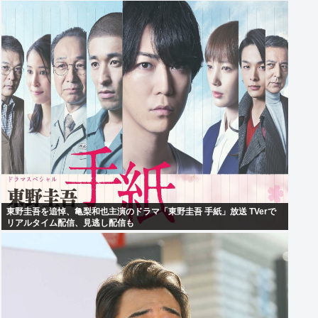
東野圭吾を追悼、亀梨和也主演のドラマ「東野圭吾 手紙」放送 TVerで
リアルタイム配信、見逃し配信も