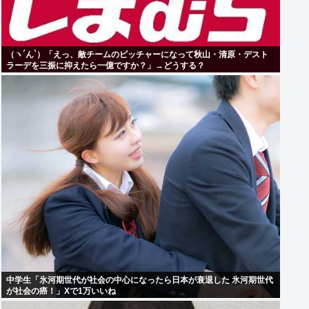
（ヽ´ん`）「えっ、敵チームのピッチャーになって秋山・清原・デスト
ラーデを三振に抑えたら一億ですか？」→どうする？
中学生「氷河期世代が社会の中心になったら日本が衰退した 氷河期世代
が社会の癌！」Xで1万いいね