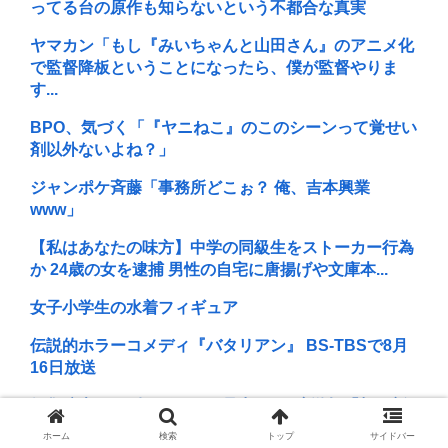
ってる台の原作も知らないという不都合な真実
ヤマカン「もし『みいちゃんと山田さん』のアニメ化
で監督降板ということになったら、僕が監督やりま
す...
BPO、気づく「『ヤニねこ』のこのシーンって覚せい
剤以外ないよね？」
ジャンポケ斉藤「事務所どこぉ？ 俺、吉本興業
www」
【私はあなたの味方】中学の同級生をストーカー行為
か 24歳の女を逮捕 男性の自宅に唐揚げや文庫本...
女子小学生の水着フィギュア
伝説的ホラーコメディ『バタリアン』 BS-TBSで8月
16日放送
伊集院光が日刊スポーツの見出しに2度激怒「朝日新
聞系の新聞をやめる」と言い出した背景
ホーム
検索
トップ
サイドバー