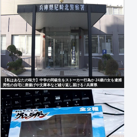
【私はあなたの味方】中学の同級生をストーカー行為か 24歳の女を逮捕
男性の自宅に唐揚げや文庫本など繰り返し届ける / 兵庫県