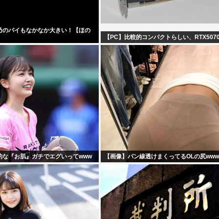
乃のパイもなかなか大きい！【ほの
【PC】比較的コンパクトらしい、RTX507
的な『お肌』ガチでエグいってwww
【画像】パン線透けまくってるOLの尻www