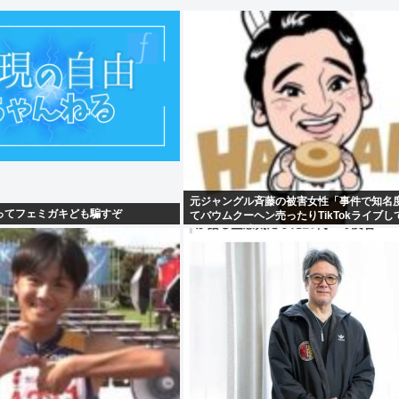
元ジャングル斉藤の被害女性「事件で知名
ってフェミガキども騙すぞ
てバウムクーヘン売ったりTikTokライブし
さと怒りを感じた」