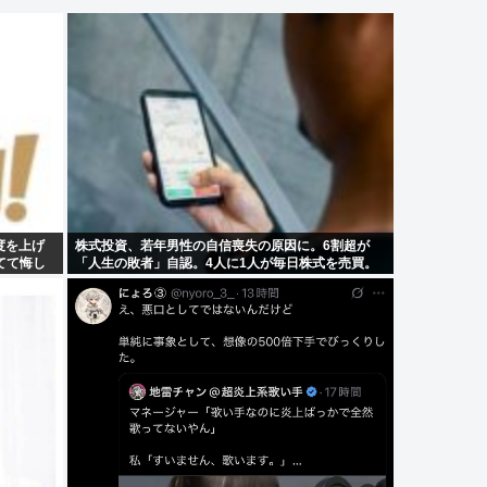
度を上げ
株式投資、若年男性の自信喪失の原因に。6割超が
てて悔し
「人生の敗者」自認。4人に1人が毎日株式を売買。