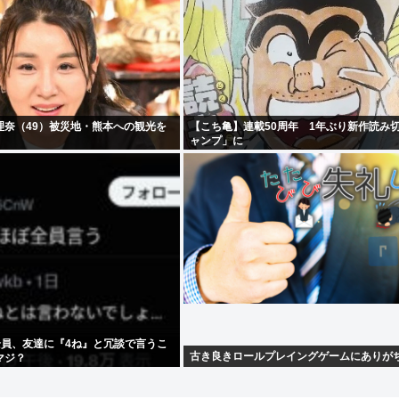
理奈（49）被災地・熊本への観光を
【こち亀】連載50周年 1年ぶり新作読み
ャンプ」に
全員、友達に『4ね』と冗談で言うこ
古き良きロールプレイングゲームにありが
マジ？