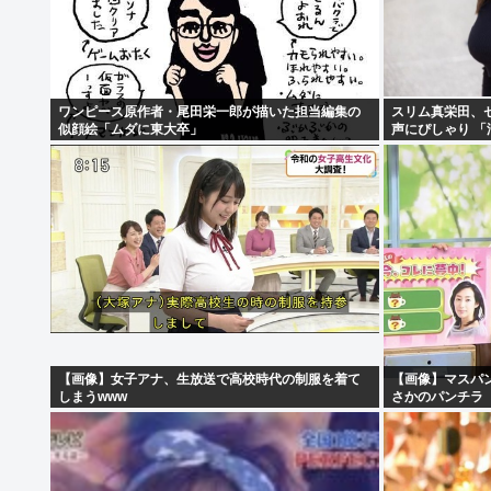
ワンピース原作者・尾田栄一郎が描いた担当編集の
スリム真栄田、
似顔絵「ムダに東大卒」
声にぴしゃり 
【画像】女子アナ、生放送で高校時代の制服を着て
【画像】マスパ
しまうwww
さかのパンチラ