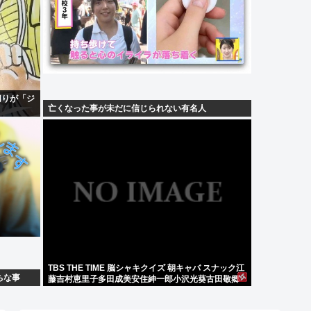
切りが「ジ
亡くなった事が未だに信じられない有名人
TBS THE TIME 脳シャキクイズ 朝キャバ スナック江
ちな事
藤吉村恵里子多田成美安住紳一郎小沢光葵古田敬郷