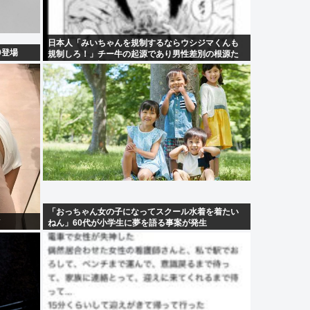
日本人「みいちゃんを規制するならウシジマくんも
0登場
規制しろ！」チー牛の起源であり男性差別の根源た
るウシジマを許すな！！！
「おっちゃん女の子になってスクール水着を着たい
ねん」60代が小学生に夢を語る事案が発生