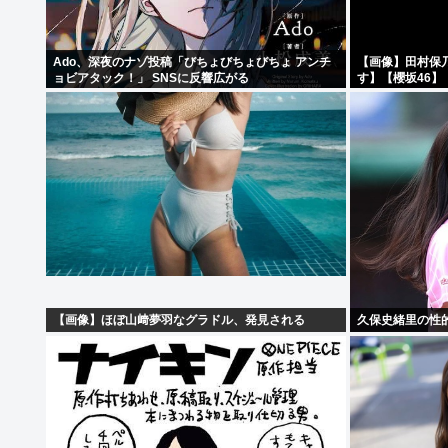
Ado、深夜のナゾ投稿「びちょびちょびちょ アンチ
【画像】田村保
ョビアタック！」 SNSに反響広がる
す】【櫻坂46】
【画像】ほぼ山﨑夢羽なグラドル、発見される
久保史緒里の性