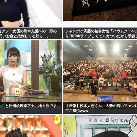
セクシー女優の熊本支援への一部の
ジャンポケ斉藤の被害女性「バウムクーヘ
「汚いお金と批判してる奴ら…」
りTikTokライブしててムカついたから示談
た」
ンこと枡田絵理奈アナ、地上波でま
【画像】松本人志さん、大勢の若いファン
てご満悦www