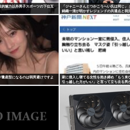
性的魅力以外男子スポーツの下位互
「ジャニーさんとつかこうへい氏は同じ」 
錦織一清が明かすレジェンドの共通点と我
論
が量産型になるのは弱男避けですよ
家に侵入し寝てる女性を抱き締め「もう来
引っ越した方がいい」と言って立ち去る男