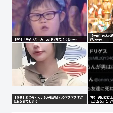
【芸能】鈴木紗
【8/6】8.6秒バズーカ、反日行為で消えるwww
呼びかけ
【画像】あのちゃん、乳が強調されるエチエチすぎ
X民「男はほぼ
る服を着てしまう！
とがある」これ