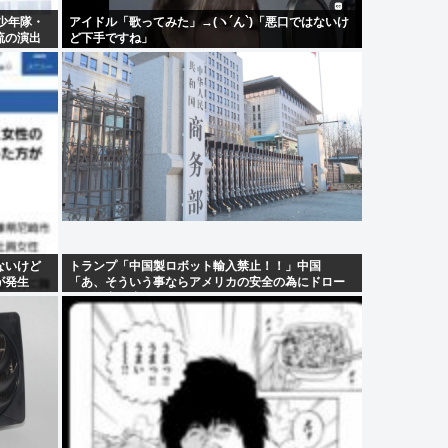
少年隊・
アイドル「歌ってみた」→(ヽ´ん`)「悪口ではないけ
流の演出
ど下手ですね」
ないけど
トランプ「中国製ロボット輸入禁止！！」中国
が発生
「あ、そういう事ならアメリカの安全の為にドロー
ンの輸出も止めるね？」