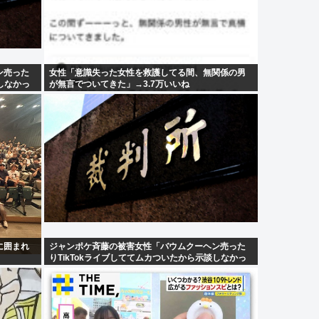
ン売った
女性「意識失った女性を救護してる間、無関係の男
しなかっ
が無言でついてきた」→3.7万いいね
に囲まれ
ジャンポケ斉藤の被害女性「バウムクーヘン売った
りTikTokライブしててムカついたから示談しなかっ
た」