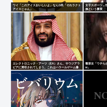
ワイ「このアイスおいしいよ」なんG民「それラクト
女子スポーツ←
アイスじゃん」
換という事実
エレクトロニック・アーツ（EA）さん、サウジアラ
整形女「ウチら
ビアに買収されてしまう。これはハラールゲーム爆
w」
誕か