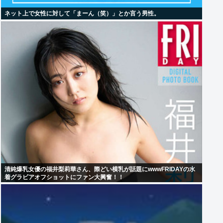
ネット上で女性に対して「まーん（笑）」とか言う男性。
清純爆乳女優の福井梨莉華さん、際どい横乳が話題にwwwFRIDAYの水
着グラビアオフショットにファン大興奮！！