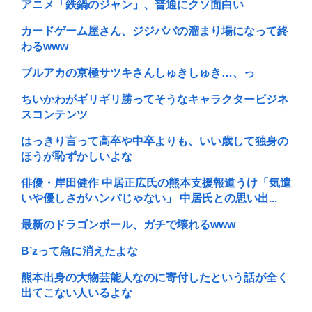
アニメ「鉄鍋のジャン」、普通にクソ面白い
カードゲーム屋さん、ジジババの溜まり場になって終
わるwww
ブルアカの京極サツキさんしゅきしゅき…、っ
ちいかわがギリギリ勝ってそうなキャラクタービジネ
スコンテンツ
はっきり言って高卒や中卒よりも、いい歳して独身の
ほうが恥ずかしいよな
俳優・岸田健作 中居正広氏の熊本支援報道うけ「気遣
いや優しさがハンパじゃない」 中居氏との思い出...
最新のドラゴンボール、ガチで壊れるwww
B’zって急に消えたよな
熊本出身の大物芸能人なのに寄付したという話が全く
出てこない人いるよな