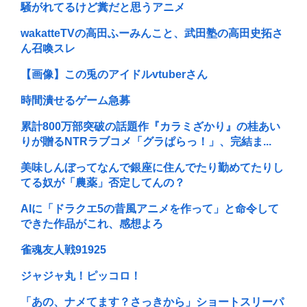
騒がれてるけど糞だと思うアニメ
wakatteTVの高田ふーみんこと、武田塾の高田史拓さ
ん召喚スレ
【画像】この兎のアイドルvtuberさん
時間潰せるゲーム急募
累計800万部突破の話題作『カラミざかり』の桂あい
りが贈るNTRラブコメ「グラぱらっ！」、完結ま...
美味しんぼってなんで銀座に住んでたり勤めてたりし
てる奴が「農薬」否定してんの？
AIに「ドラクエ5の昔風アニメを作って」と命令して
できた作品がこれ、感想よろ
雀魂友人戦91925
ジャジャ丸！ピッコロ！
「あの、ナメてます？さっきから」ショートスリーパ