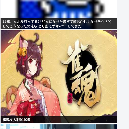
25歳、女ホル打ってるけど 女になりた過ぎて頭おかしくなりそう どう
してこうなったの俺ら とりあえずオ●ニーしてきた
雀魂友人戦91925