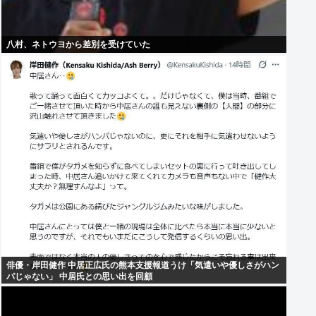
八村、ネトウヨから差別を受けていた
俳優・岸田健作 中居正広氏の熊本支援報道うけ「気遣いや優しさがハン
パじゃない」 中居氏との思い出を回顧