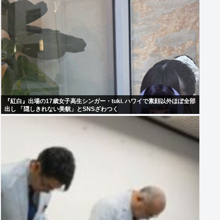
『紅白』出場の17歳女子高生シンガー・tuki. ハワイで素顔以外ほぼ全部
出し 「隠しきれない美貌」とSNSざわつく