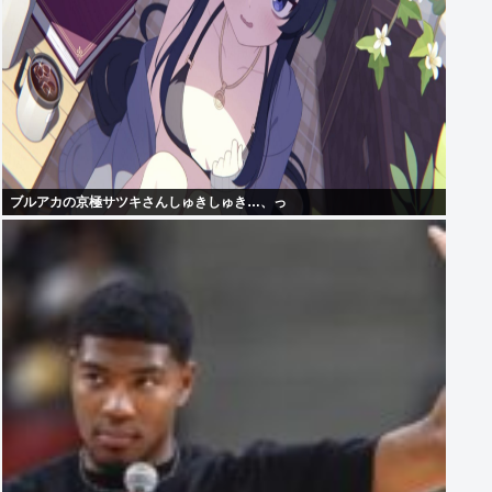
ブルアカの京極サツキさんしゅきしゅき…、っ