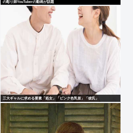
の彫り師YouTuberの動画が話題
三大ギャルに求める要素「処女」「ピンク色乳首」「彼氏」