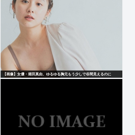
【画像】女優・堀田真由、ゆるゆる胸元もう少しで谷間見えるのに