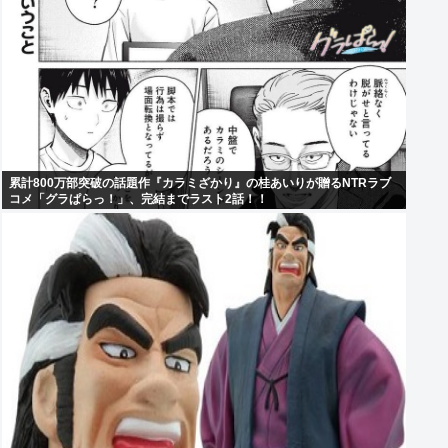
累計800万部突破の話題作『カラミざかり』の桂あいりが贈るNTRラブ
コメ「グラぱらっ！」、完結までラスト2話！！