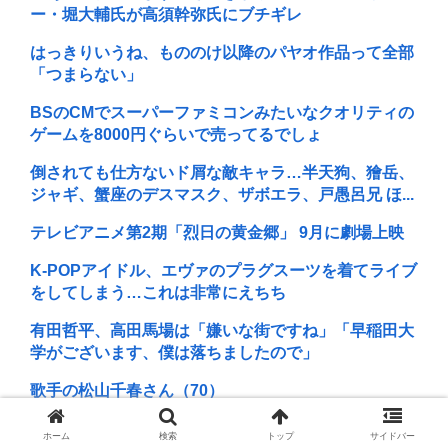
ー・堀大輔氏が高須幹弥氏にブチギレ
はっきりいうね、もののけ以降のパヤオ作品って全部
「つまらない」
BSのCMでスーパーファミコンみたいなクオリティの
ゲームを8000円ぐらいで売ってるでしょ
倒されても仕方ないド屑な敵キャラ…半天狗、獪岳、
ジャギ、蟹座のデスマスク、ザボエラ、戸愚呂兄 ほ...
テレビアニメ第2期「烈日の黄金郷」 9月に劇場上映
K-POPアイドル、エヴァのプラグスーツを着てライブ
をしてしまう…これは非常にえちち
有田哲平、高田馬場は「嫌いな街ですね」「早稲田大
学がございます、僕は落ちましたので」
歌手の松山千春さん（70）
坂本真綾の特別感は異常
ホーム
検索
トップ
サイドバー