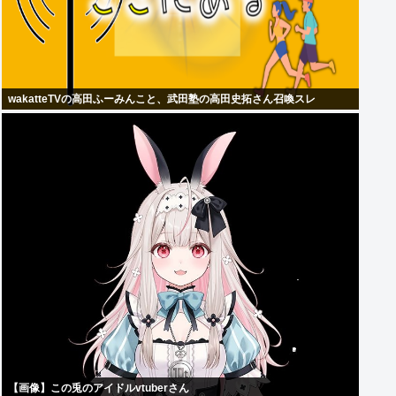
wakatteTVの高田ふーみんこと、武田塾の高田史拓さん召喚スレ
【画像】この兎のアイドルvtuberさん