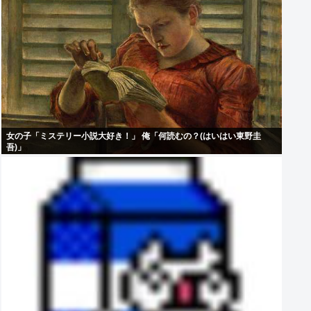
女の子「ミステリー小説大好き！」 俺「何読むの？(はいはい東野圭
吾)」