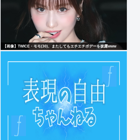
【画像】TWICE・モモ(30)、またしてもエチエチボデーを披露www