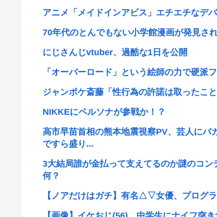
アニメ「メイドインアビス」エチエチなデバ
70年代のとんでもない小学館漫画が発見さ
にじさんじvtuber、過酷な1日を公開
「オーバーロード」という絵師の力で硬派フ
ジャンポケ斎藤「性行為の許諾は取ったこと
NIKKEにペルソナが参戦か！？
高市早苗首相の熊本地震視察PV、芸人にバ
ですら盛り...
3大結局誰が金払って支えてるのか謎のコン
何？
【ノアだけはガチ】有名△▽女優、プログラ
【画像】イケおじ(56)、中学生にナイフ突き