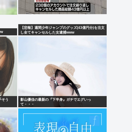
【悲報】週間少年ジャンプのグッズ(43億円分)を注文
w
し全てキャンセルした女逮捕www
手そう
影山優佳の最新の『下半身』ガチでエグいっ
て・・・