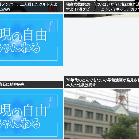
藤メンバー、二人殺したクルド人よ
独身女教師(29)「はいはいどうせ私は生き
www
すよ！(酒グビー」←こういうキャラ、ガチ
る
70年代のとんでもない小学館漫画が発見さ
流石に精神疾患
本人の性欲は異常