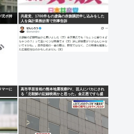
が児ポ持
共産党、1700件もの虚偽の赤旗購読申し込みをした
人を偽計業務妨害で刑事告訴
ラマーに
高市早苗首相の熊本地震視察PV、芸人にバカにされ
る「北朝鮮の記録映画かと思った。金正恩ですら盛
りすぎって言うぞ」