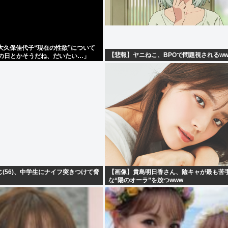
大久保佳代子“現在の性欲”について
【悲報】ヤニねこ、BPOで問題視されるww
みの日とかそうだね、だいたい…」
(56)、中学生にナイフ突きつけて脅
【画像】貴島明日香さん、陰キャが最も苦
な“陽のオーラ”を放つwww