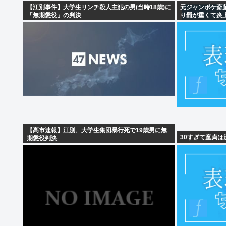
【江別事件】大学生リンチ殺人主犯の男(当時18歳)に
元ジャンポケ斎
「無期懲役」の判決
り罰が重くて炎上
【高市速報】江別、大学生集団暴行死で19歳男に無
30すぎて童貞は
期懲役判決