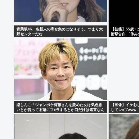
青葉坂46、各新人の寄せ集めになりそう。つまり大
【芸能】55歳・
野センターだな
衝撃告白 「休
楽しんご「ジャンポケ斉藤さんを貶めた女は気色悪
【画像】イケおじ
いとか言ってる癖にフ●ラするとか口だけは素直なん
してレ●プwww
だな！週刊誌から金もらってるだろ」