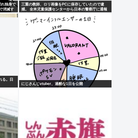
遅れ独身で
三重の教師、ロリ画像をPCに保存していたので逮
で消滅す
捕。 全米児童保護センターから日本の警察庁に通報
が来る。
れる。日
にじさんじvtuber、過酷な1日を公開