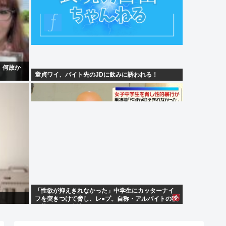
、何故か
童貞ワイ、バイト先のJDに飲みに誘われる！
「性欲が抑えきれなかった」中学生にカッターナイ
フを突きつけて脅し、レ●プ。自称・アルバイトの秋
田英男(56)が逮捕される