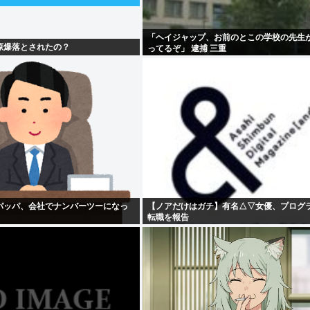
「ヘイジャップ、お前のとこの学校の先生
原爆落とされたの？
ってるぞ」 逮捕 三重
パッパ、会社でナンバーツーになっ
【ノアだけはガチ】有名△▽女優、プログ
転職を報告