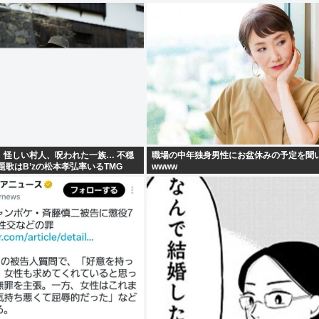
」怪しい村人、呪われた一族… 不穏
職場の中年独身男性にお盆休みの予定を聞
題歌はB’zの松本孝弘率いるTMG
wwww