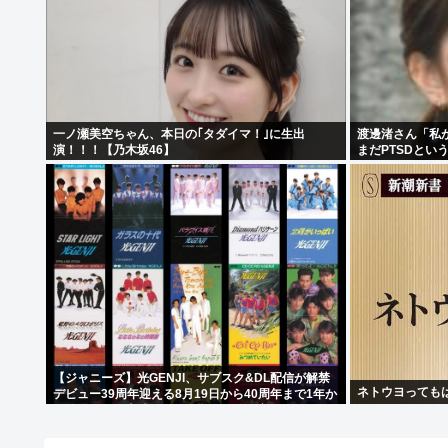
一ノ瀬美空ちゃん、本日の｢タダイマ！｣に生出
渡邊渚さん「私が
演！！！【乃木坂46】
まだPTSDとい
【ジャニーズ】光GENJI、サブスク&DL配信が解禁
ネトウヨっても
デビュー39周年迎える8月19日から40周年まで1年か
けてリリース当時の日付に順次配信予定