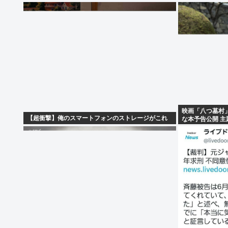
映画「八つ墓村
【超衝撃】俺のスマートフォンのストレージがこれ
な本予告公開 主