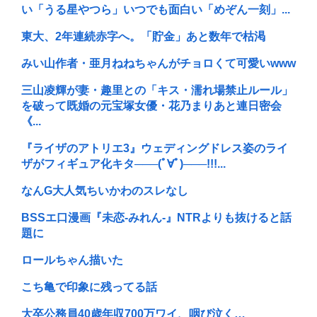
い「うる星やつら」いつでも面白い「めぞん一刻」...
東大、2年連続赤字へ。「貯金」あと数年で枯渇
みい山作者・亜月ねねちゃんがチョロくて可愛いwww
三山凌輝が妻・趣里との「キス・濡れ場禁止ルール」
を破って既婚の元宝塚女優・花乃まりあと連日密会
《...
『ライザのアトリエ3』ウェディングドレス姿のライ
ザがフィギュア化キタ───(ﾟ∀ﾟ)───!!!...
なんG大人気ちいかわのスレなし
BSSエ口漫画『未恋-みれん-』NTRよりも抜けると話
題に
ロールちゃん描いた
こち亀で印象に残ってる話
大卒公務員40歳年収700万ワイ、咽び泣く…