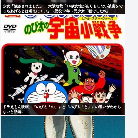
少女「強姦されました」→ 大阪地裁「14歳女性がありもしない被害をで
っちあげるとは考えにくい」→懲役12年→元少女「嘘でしたw」
ドラえもん映画、『のび太「の」』と『のび太「と」』の違いがわから
ないと話題に