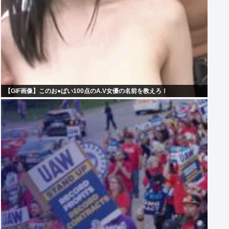
【GIF画像】このお●ぱい100点のA.V女優の名前を教えろ！