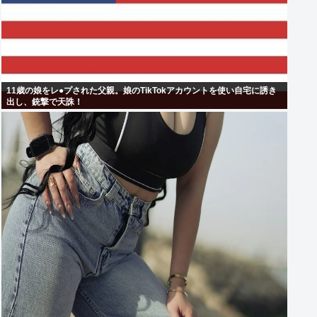
11歳の娘をレ●プされた父親。娘のTikTokアカウントを使い自宅に誘き
出し、銃撃で天誅！