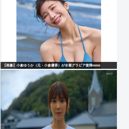
【画像】小倉ゆうか（元・小倉優香）が水着グラビア復帰www