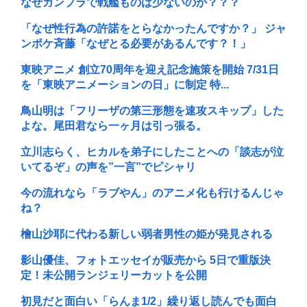
なぜガンプラで戦艦ものは少ないのか？？？
「なぜ性行為の許諾をとらなかったんですか？」 ジャ
ンポケ斉藤「なぜとる必要があるんです？！」
東映アニメ 創立70周年を迎え記念施策を開始 7/31日
を「東映アニメーションの日」に制定 特...
鳥山明は「フリーザの第三形態を速攻スキップ」した
よな。尾田君なら一ヶ月は引っ張る。
立川志らく、ヒカルを弟子にしたことへの「談志が泣
いてるぞ」の声を”一言”でピシャリ
今の流れなら「ラブやん」のアニメ化も行けるんじゃ
ね？
檜山沙耶に代わる新しい弱者男性の姫が発見される
影山優佳、フォトエッセイが販売から 5日で重版決
定！未公開ランジェリーカットを公開
初見だと面白い「らんま1/2」繰り返し読んでも面白