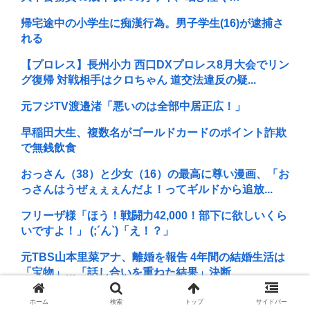
帰宅途中の小学生に痴漢行為。男子学生(16)が逮捕さ
れる
【プロレス】長州小力 西口DXプロレス8月大会でリン
グ復帰 対戦相手はクロちゃん 道交法違反の疑...
元フジTV渡邉渚「悪いのは全部中居正広！」
早稲田大生、複数名がゴールドカードのポイント詐欺
で無銭飲食
おっさん（38）と少女（16）の最高に尊い漫画、「お
っさんはうぜぇぇぇんだよ！ってギルドから追放...
フリーザ様「ほう！戦闘力42,000！部下に欲しいくら
いですよ！」 (;´ん`)「え！？」
元TBS山本里菜アナ、離婚を報告 4年間の結婚生活は
「宝物」…「話し合いを重ねた結果」決断
日本の芸能人、続々と日本脱出
ホーム
検索
トップ
サイドバー