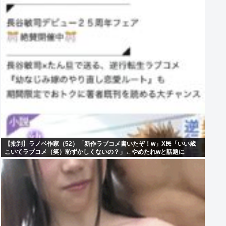
【批判】ラノベ作家（52）「新作ラブコメ書いたぞ！w」X民「いい歳
こいてラブコメ（笑）恥ずかしくないの？」←やめたれwと話題に