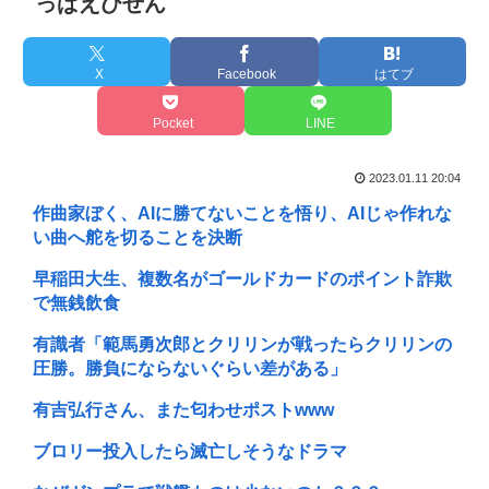
っぱえびせん
X
Facebook
はてブ
Pocket
LINE
2023.01.11 20:04
作曲家ぼく、AIに勝てないことを悟り、AIじゃ作れな
い曲へ舵を切ることを決断
早稲田大生、複数名がゴールドカードのポイント詐欺
で無銭飲食
有識者「範馬勇次郎とクリリンが戦ったらクリリンの
圧勝。勝負にならないぐらい差がある」
有吉弘行さん、また匂わせポストwww
ブロリー投入したら滅亡しそうなドラマ