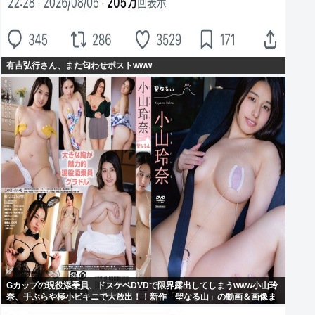
有吉弘行さん、また匂わせポストwww
Gカップの現役添乗員、ドスケベDVDで限界露出してしまうwww小山玲
奈、手ぶらや極小ビキニで大放出！！新作「聖なる山」の動画＆画像ま
とめ！