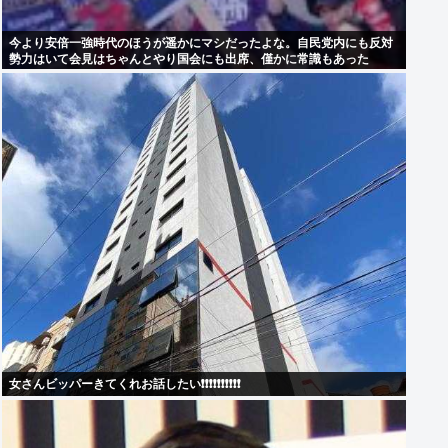
今より安倍一強時代のほうが遥かにマシだったよな。自民党内にも反対
勢力はいて会見はちゃんとやり国会にも出席、僅かに常識もあった
女さんビッパーきてくれお話したい❗❗❗❗❗❗❗❗❗❗