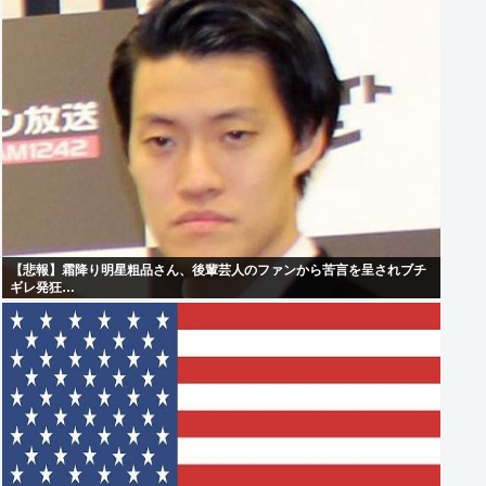
【悲報】霜降り明星粗品さん、後輩芸人のファンから苦言を呈されブチ
ギレ発狂…