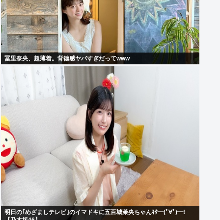
冨里奈央、超薄着。背徳感ヤバすぎだってwww
明日の｢めざましテレビ｣のイマドキに五百城茉央ちゃんｷﾀ━(ﾟ∀ﾟ)━!