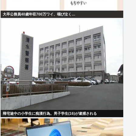
大卒公務員40歳年収700万ワイ、咽び泣く…
帰宅途中の小学生に痴漢行為。男子学生(16)が逮捕される