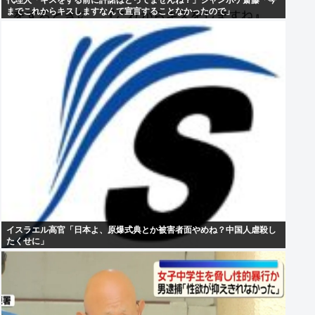
代理人「キスをする前に許諾はとってませんね？」ジャンポケ斎藤「今
までこれからキスしますなんて宣言することなかったので」
イスラエル高官「日本よ、原爆式典とか被害者面やめね？中国人虐殺し
たくせに」