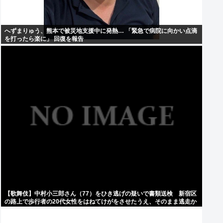
へずまりゅう、熊本で被災地支援中に発熱… 「緊急で病院に向かい点滴
を打ったら楽に」 回復を報告
【歌舞伎】中村小三郎さん（77）をひき逃げの疑いで書類送検 新宿区
の路上で歩行者の20代女性をはねてけがをさせたうえ、そのまま逃走か