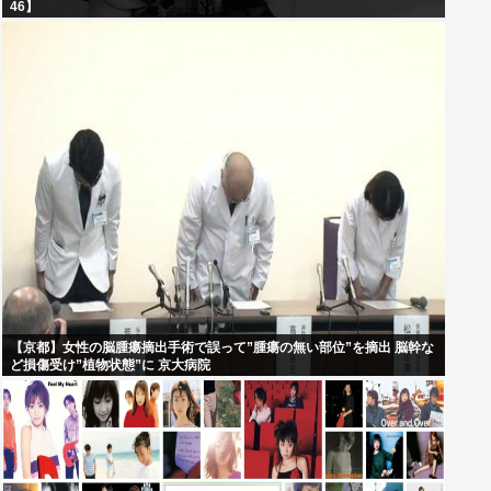
46】
【京都】女性の脳腫瘍摘出手術で誤って”腫瘍の無い部位”を摘出 脳幹な
ど損傷受け”植物状態”に 京大病院