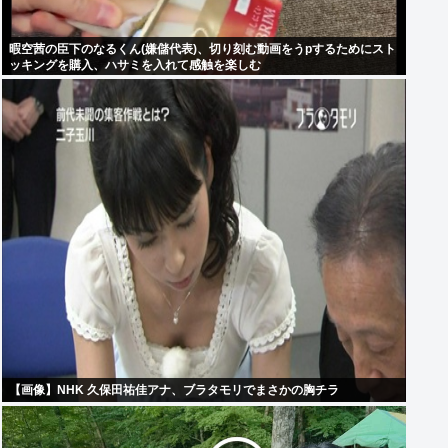
暇空茜の臣下のなるくん(嫌儲代表)、切り刻む動画をうpするためにスト
ッキングを購入、ハサミを入れて感触を楽しむ
【画像】NHK 久保田祐佳アナ、ブラタモリでまさかの胸チラ