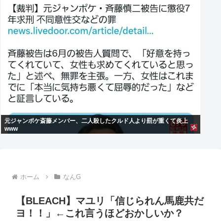
元ジャンポケ斎藤メンバー、二人殺したクルド人より罰が重くて炎上
www
ホーム
なんG
【BLEACH】マユリ「信じられん馬鹿共だ
ヨ！！」←これ言うほどおかしいか？