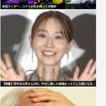
仮面ライダー←コイツが生き残ってる理由
【画像】田中みな実さん(39)、中出し婚した途端あっさりした顔になる