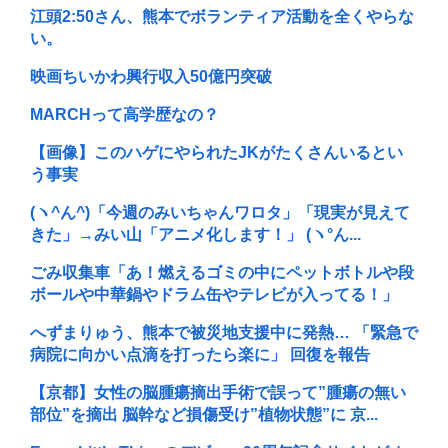
江頭2:50さん、熊本でボランティア活動を全くやらな
い。
映画ちいかわ興行収入50億円突破
MARCHって高学歴なの？
【画像】このハゲにやられたJKがたくさんいるとい
う事実
(ヽ^ん^)「今週のみいちゃんワロタ」「現実が見えて
きた」→みい山「アニメ化します！」 (ヽ°ん...
ごみ収集車「あ！燃えるゴミの中にペットボトルや段
ボールや中華鍋やドラム缶やテレビが入ってる！」
へずまりゅう、熊本で被災地支援中に発熱… 「緊急で
病院に向かい点滴を打ったら楽に」 回復を報告
【京都】女性の脳腫瘍摘出手術で誤って”腫瘍の無い
部位”を摘出 脳幹など損傷受け”植物状態”に 京...