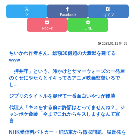
X
Facebook
はてブ
Pocket
LINE
2023.01.11 04:35
ちいかわ作者さん、総額30億超の大豪邸を建てる
www
「押井守」という、時かけとサマーウォーズの一発屋
のくせにやたらとイキってるアニメ映画監督いるで
し...
ジブリのタイトルを混ぜて一番面白いやつが優勝
代理人「キスをする前に許諾はとってませんね？」ジ
ャンポケ斎藤「今までこれからキスしますなんて宣
言...
NHK受信料パトカー・消防車から徴収問題、猛反発を