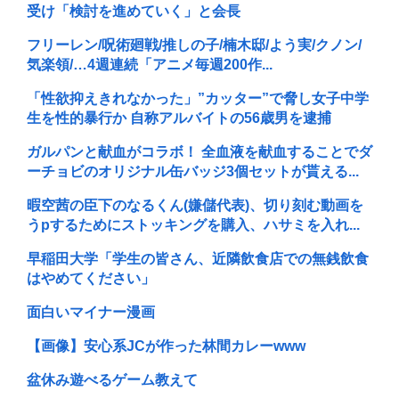
受け「検討を進めていく」と会長
フリーレン/呪術廻戦/推しの子/楠木邸/よう実/クノン/
気楽領/…4週連続「アニメ毎週200作...
「性欲抑えきれなかった」”カッター”で脅し女子中学
生を性的暴行か 自称アルバイトの56歳男を逮捕
ガルパンと献血がコラボ！ 全血液を献血することでダ
ーチョビのオリジナル缶バッジ3個セットが貰える...
暇空茜の臣下のなるくん(嫌儲代表)、切り刻む動画を
うpするためにストッキングを購入、ハサミを入れ...
早稲田大学「学生の皆さん、近隣飲食店での無銭飲食
はやめてください」
面白いマイナー漫画
【画像】安心系JCが作った林間カレーwww
盆休み遊べるゲーム教えて