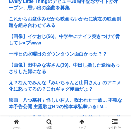
Every Little Thingのデビュー30周年記念サイトがオ
ープン、思い出の楽曲を募集
これからお盆休みだから映画ちいかわに実在の映画副
題を組み合わせてみる
【画像】イケおじ(56)、中学生にナイフ突きつけて脅
してレ●プwww
一昨日の水曜日のダウンタウン面白かった？？
【画像】田中みな実さん(39)、中出し婚した途端あっ
さりした顔になる
え？なんでみんな『みいちゃんと山田さん』のアニメ
化に怒ってるの？これギャグ漫画だよ？
映画「八つ墓村」怪しい村人、呪われた一族… 不穏な
本予告公開 主題歌はB’zの松本孝弘率いるTM...
KIINA.こと氷川きよしさん、ライブを前にあたシコ欲
全開www
ホーム
検索
トップ
サイドバー