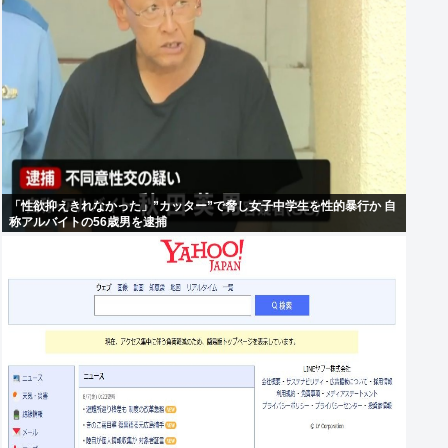
「性欲抑えきれなかった」”カッター”で脅し女子中学生を性的暴行か 自
称アルバイトの56歳男を逮捕