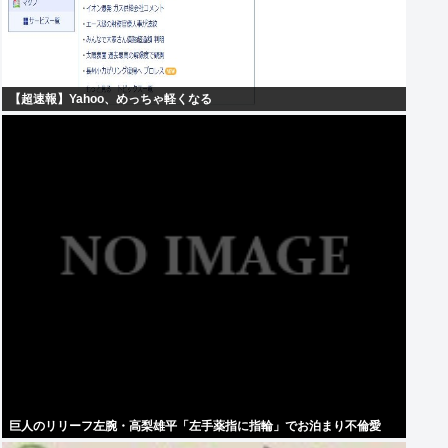
【超速報】Yahoo、めっちゃ軽くなる
巨人のリリーフ左腕・高梨雄平「左手薬指に指輪」でお泊まり不倫愛