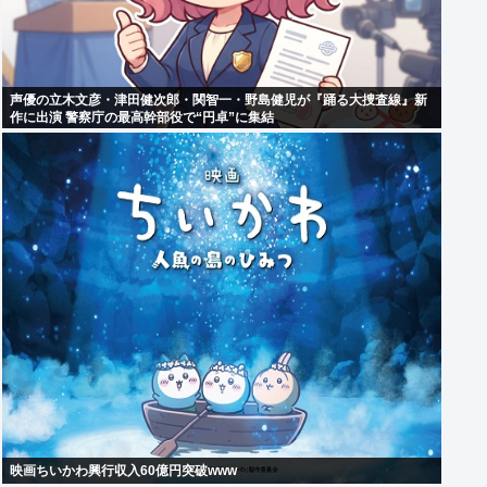
声優の立木文彦・津田健次郎・関智一・野島健児が『踊る大捜査線』新
作に出演 警察庁の最高幹部役で“円卓”に集結
映画ちいかわ興行収入60億円突破www