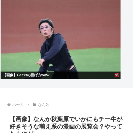
【画像】Gacktの投げ方www
ホーム
なんG
【画像】なんか秋葉原でいかにもチー牛が
好きそうな萌え系の漫画の展覧会？やって