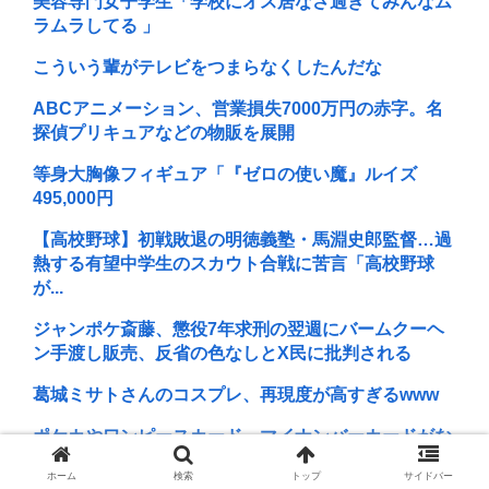
美容専門女子学生「学校にオス居なさ過ぎてみんなム
ラムラしてる 」
こういう輩がテレビをつまらなくしたんだな
ABCアニメーション、営業損失7000万円の赤字。名
探偵プリキュアなどの物販を展開
等身大胸像フィギュア「『ゼロの使い魔』ルイズ
495,000円
【高校野球】初戦敗退の明徳義塾・馬淵史郎監督…過
熱する有望中学生のスカウト合戦に苦言「高校野球
が...
ジャンポケ斎藤、懲役7年求刑の翌週にバームクーヘ
ン手渡し販売、反省の色なしとX民に批判される
葛城ミサトさんのコスプレ、再現度が高すぎるwww
ポケカやワンピースカード、マイナンバーカードがな
いと購入不可能へ
ホーム
検索
トップ
サイドバー