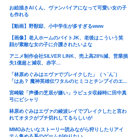
お絵描きAIくん、ヴァンパイアになって可愛い女の子
も作れる
【動画】野獣邸、小中学生が多すぎるwww
【画像】老人ホームのバイトJK、老後はこういう笑
顔が素敵な女の子に介護されたいよな
アニメ制作会社SILVER LINK、売上高28%減、営業損
失1億超と減収、赤字…
「林原めぐみはエヴァでブレイクした」（ヽ´ん`）
「はあ？ 魔神英雄伝ワタルのヒミコとチンプイのエ...
宮崎駿「声優の芝居が嫌い」ラピュタ収録時に田中真
弓にピシャリ
林原めぐみはエヴァの綾波レイでブレイクしたと言わ
れてオタクがブチ切れしてるらしいが
MMOみたいなストーリー読みながら狩りしたりアイ
テム集める系のゲームがやりたい