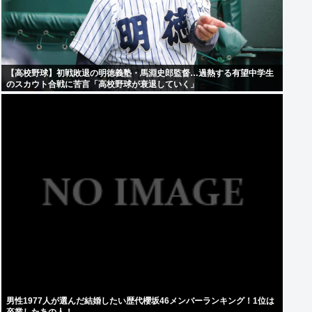
【高校野球】初戦敗退の明徳義塾・馬淵史郎監督…過熱する有望中学生
のスカウト合戦に苦言「高校野球が衰退していく」
男性1977人が選んだ結婚したい歴代櫻坂46メンバーランキング！1位は