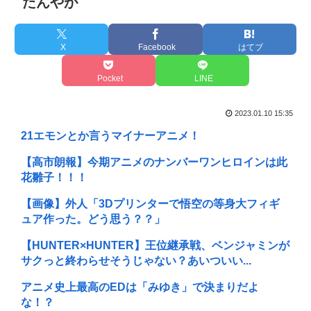
たんやが
X
Facebook
はてブ
Pocket
LINE
2023.01.10 15:35
21エモンとか言うマイナーアニメ！
【高市朗報】今期アニメのナンバーワンヒロインは此
花雛子！！！
【画像】外人「3Dプリンターで悟空の等身大フィギ
ュア作った。どう思う？？」
【HUNTER×HUNTER】王位継承戦、ベンジャミンが
サクっと終わらせそうじゃない？あいついい...
アニメ史上最高のEDは「みゆき」で決まりだよ
な！？