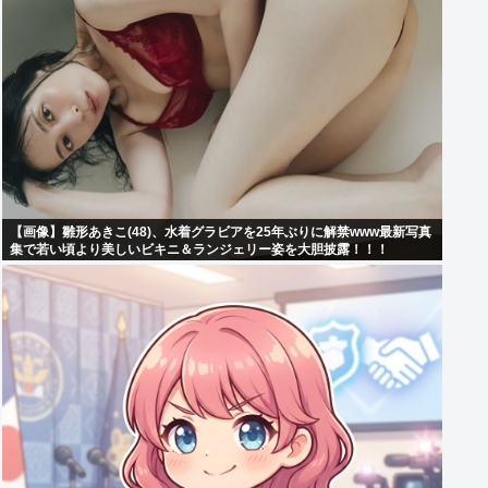
【画像】雛形あきこ(48)、水着グラビアを25年ぶりに解禁www最新写真
集で若い頃より美しいビキニ＆ランジェリー姿を大胆披露！！！