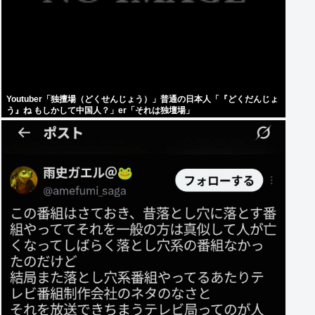
Youtuber「独擅場（どくせんじょう）」普通の日本人「『どくだんじょ
う』ね もしかして中国人？」er「それは独壇場」