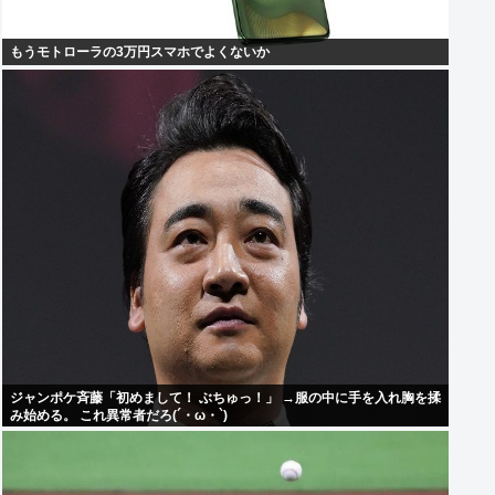
もうモトローラの3万円スマホでよくないか
ジャンポケ斉藤「初めまして！ ぶちゅっ！」 →服の中に手を入れ胸を揉
み始める。 これ異常者だろ(´・ω・`)