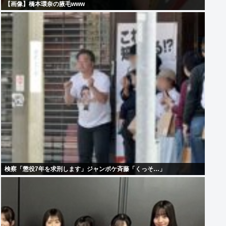
【画像】橋本環奈の腋毛www
検察「懲役7年を求刑します」ジャンポケ斉藤「くっそ…」