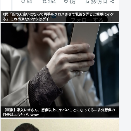
X民「四つん這いになって両手をクロスさせて乳首を弄ると簡単にイケ
る」 これ出来ないヤツはゲイ
【画像】家入レオさん、想像以上にヤバいことになってる…多分想像の
何倍以上もヤバいwww