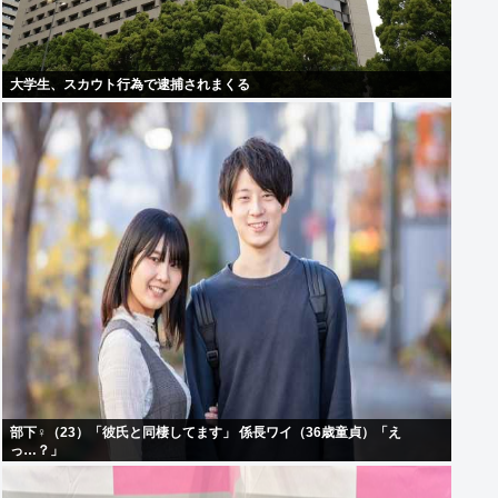
大学生、スカウト行為で逮捕されまくる
部下♀（23）「彼氏と同棲してます」 係長ワイ（36歳童貞）「え
っ…？」