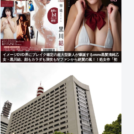
イメージDVD界にブレイク確定の超大型新人が爆誕するwww黒髪清純乙
女・黒川結、顔もカラダも演技もIVファンから絶賛の嵐！！処女作「初
結」の動画＆画像まとめ！！