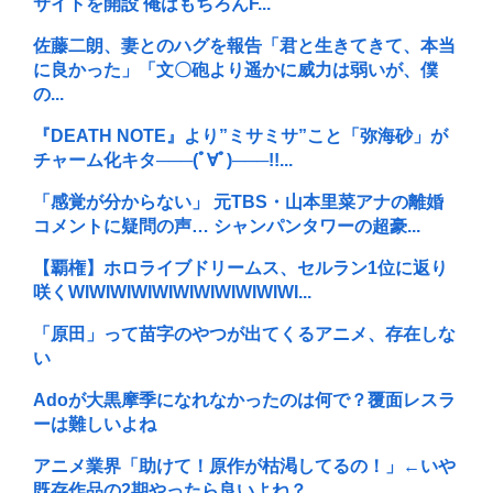
サイトを開設 俺はもちろんF...
佐藤二朗、妻とのハグを報告「君と生きてきて、本当
に良かった」「文〇砲より遥かに威力は弱いが、僕
の...
『DEATH NOTE』より”ミサミサ”こと「弥海砂」が
チャーム化キタ───(ﾟ∀ﾟ)───!!...
「感覚が分からない」 元TBS・山本里菜アナの離婚
コメントに疑問の声… シャンパンタワーの超豪...
【覇権】ホロライブドリームス、セルラン1位に返り
咲くWIWIWIWIWIWIWIWIWIWIWI...
「原田」って苗字のやつが出てくるアニメ、存在しな
い
Adoが大黒摩季になれなかったのは何で？覆面レスラ
ーは難しいよね
アニメ業界「助けて！原作が枯渇してるの！」←いや
既存作品の2期やったら良いよね？