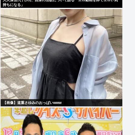
大久保佳代子(55)、自身の性欲について語る「エロ動画をみてエロい気
持ちになる」
【画像】道重さゆみのおっぱいwww