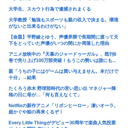
大学生、スカウト行為で逮捕されまくる
大学教授「勉強もスポーツも親の収入で決まる。環境
がないと出来るわけがない」
【命題】平野綾とゆう、声優界隈で長期間に渡って天
下をとっていた声優がいつの間にか周落した理由
アニメ放映中の『天幕のジャードゥーガル』、既刊6
巻で売り上げ100万部突破！もうこの勢いは誰にも...
親「うちの子にはゲームは買い与えません。本だけで
十分」→結果
たくろう赤木 野球部時代の苦い思い出 マネジャー降
格の日に母が…「何も言えなくて」
Netflixの新作アニメ「リボンヒーロー」凄いオーラ。
超かぐや姫の再来くるぞ！
Every Little Thingがデビュー30周年で楽曲人気投票