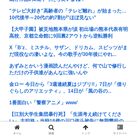
"テレビ大好き"高齢者の「テレビ離れ」が始まった…
10代後半～20代の約7割が"ほぼ見ない"
【大甲子園】被災地熊本県が涙 初出場の熊本代表有明
高校、京都立命館に9回裏2アウトから逆転勝利
X「B’z、ミスチル、サザン、ドリカム、スピッツがま
だ現役なの凄いよな。今の歌手が30年後にやれ...
あずみとかいう漫画読んだんやけど、何で山で修行し
ただけの子供達があんなに強いんや
金ロー 今日から「3週連続夏はジブリ!!」7日が「借り
ぐらしのアリエッティ」、14日が「風の谷の...
1番面白い「警察アニメ」www’
【江別大学生集団暴行死】「生涯考え続けてくださ
い」 主犯格・当時18歳の川口侑斗被告に無期懲役の...
女子高生がプロ野球選手を目指す漫画、ついに発見さ
ホーム
検索
トップ
サイドバー