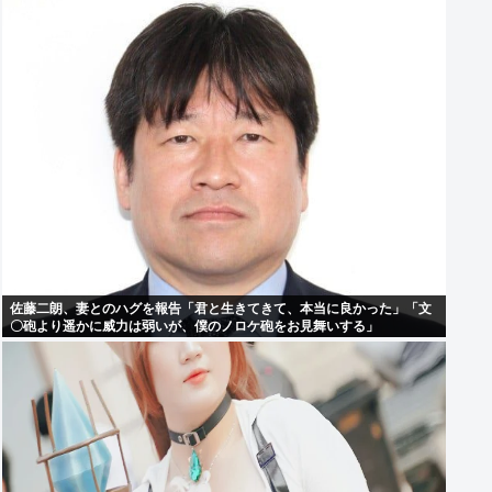
佐藤二朗、妻とのハグを報告「君と生きてきて、本当に良かった」「文
〇砲より遥かに威力は弱いが、僕のノロケ砲をお見舞いする」