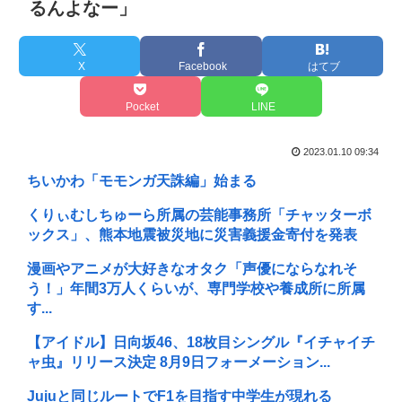
るんよなー」
X
Facebook
はてブ
Pocket
LINE
2023.01.10 09:34
ちいかわ「モモンガ天誅編」始まる
くりぃむしちゅーら所属の芸能事務所「チャッターボ
ックス」、熊本地震被災地に災害義援金寄付を発表
漫画やアニメが大好きなオタク「声優にならなれそ
う！」年間3万人くらいが、専門学校や養成所に所属
す...
【アイドル】日向坂46、18枚目シングル『イチャイチ
ャ虫』リリース決定 8月9日フォーメーション...
Jujuと同じルートでF1を目指す中学生が現れる