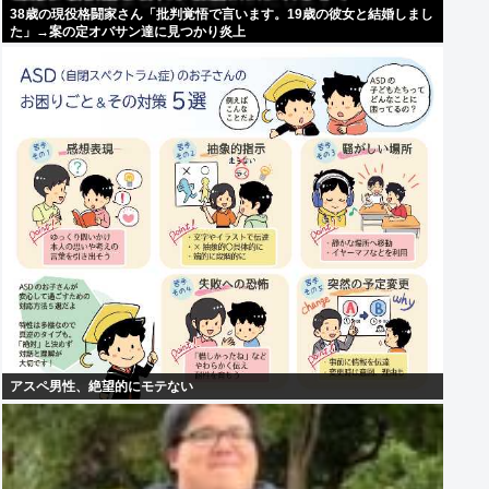
38歳の現役格闘家さん「批判覚悟で言います。19歳の彼女と結婚しまし
た」→案の定オバサン達に見つかり炎上
アスペ男性、絶望的にモテない