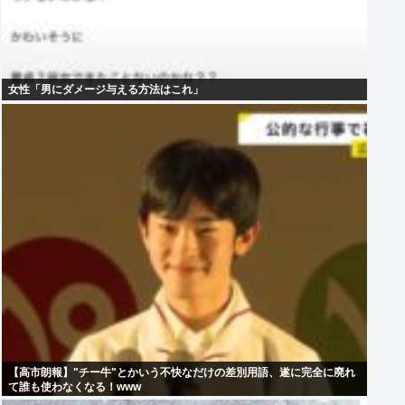
女性「男にダメージ与える方法はこれ」
【高市朗報】"チー牛"とかいう不快なだけの差別用語、遂に完全に廃れ
て誰も使わなくなる！www