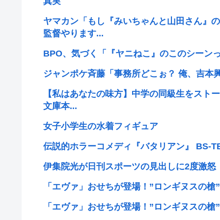
真実
ヤマカン「もし『みいちゃんと山田さん』の
監督やります...
BPO、気づく「『ヤニねこ』のこのシーン
ジャンポケ斉藤「事務所どこぉ？ 俺、吉本興
【私はあなたの味方】中学の同級生をストーカ
文庫本...
女子小学生の水着フィギュア
伝説的ホラーコメディ『バタリアン』 BS-TB
伊集院光が日刊スポーツの見出しに2度激怒
「エヴァ」おせちが登場！”ロンギヌスの槍”が
「エヴァ」おせちが登場！”ロンギヌスの槍”が