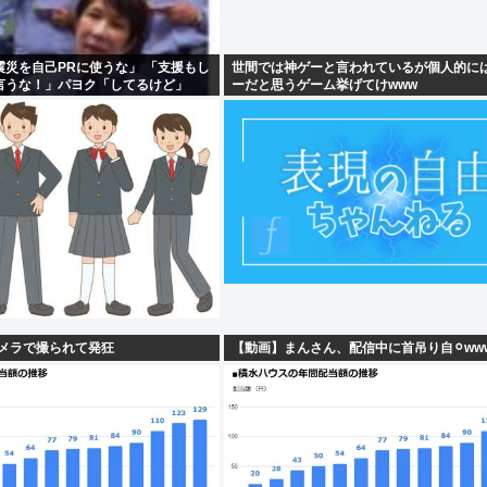
災を自己PRに使うな」 「支援もし
世間では神ゲーと言われているが個人的に
言うな！」パヨク「してるけど」
ーだと思うゲーム挙げてけwww
カメラで撮られて発狂
【動画】まんさん、配信中に首吊り自⚪︎ww