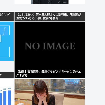
はクソゲ
【これは重い】清水良太郎さんの訃報後、落語家が
過去の“いじめ・暴行被害”を告発
【朗報】賀喜遥香、最新グラビアで見せた生足がエ
w
グすぎる