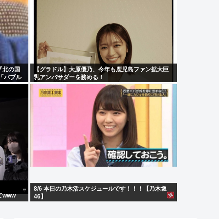
『北の国
【グラドル】大原優乃、今年も鹿児島ファン拡大巨
「バブル
乳アンバサダーを務める！
8/6 本日の乃木活スケジュールです！！！【乃木坂
www
46】