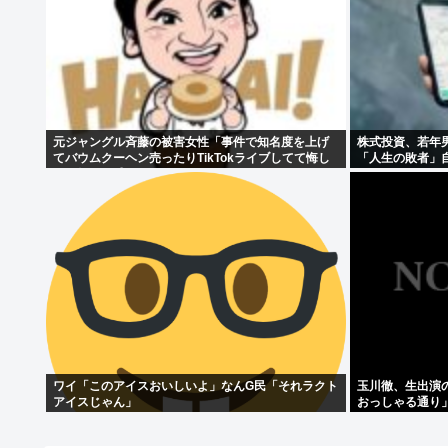
元ジャングル斉藤の被害女性「事件で知名度を上げ
株式投資、若年
てバウムクーヘン売ったりTikTokライブしてて悔し
「人生の敗者」
さと怒りを感じた」
ワイ「このアイスおいしいよ」なんG民「それラクト
玉川徹、生出演
アイスじゃん」
おっしゃる通り