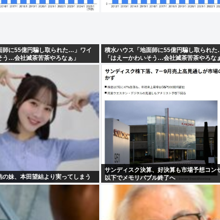
面師に55億円騙し取られた…」ワイ
積水ハウス「地面師に55億円騙し取られた
そう…会社滅茶苦茶やろなぁ」
「はえーかわいそう…会社滅茶苦茶やろな
サンディスク決算、好決算も市場予想コン
結の妹、本田望結より実ってしまう
以下でメモリバブル終了へ