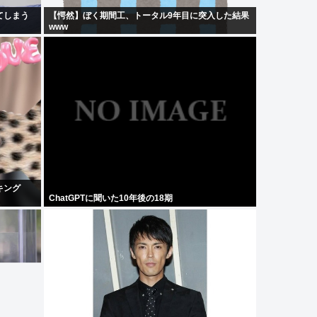
てしまう
【愕然】ぼく期間工、トータル9年目に突入した結果
www
キング
ChatGPTに聞いた10年後の18期