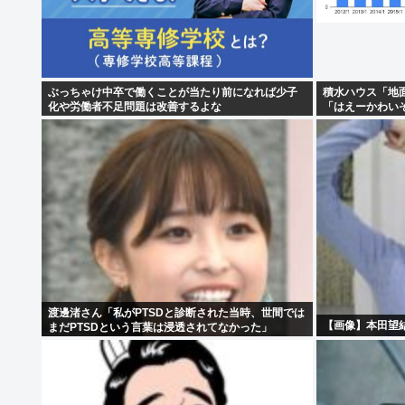
ぶっちゃけ中卒で働くことが当たり前になれば少子
積水ハウス「地
化や労働者不足問題は改善するよな
「はえーかわい
渡邊渚さん「私がPTSDと診断された当時、世間では
【画像】本田望
まだPTSDという言葉は浸透されてなかった」