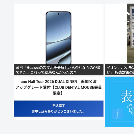
政府「Huaweiのスマホを分解したら余計なものが出
イオン、ポケモ
てきた」これって結局なんだったの？
い」 転売対策