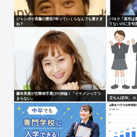
ジャンポケ斉藤の懲役7年っていくらなんでも重すぎ
パヨク「高市は震
ね？
てないのに文句
「証拠出せ！」
藤本美貴が交際相手選びの持論！「イケメンってつ
立ちんぼJK、
まらない」