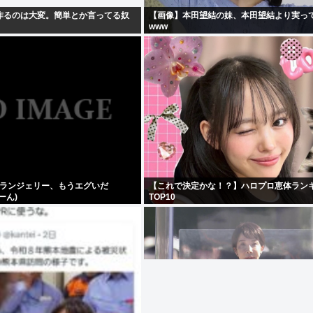
作るのは大変。簡単とか言ってる奴
【画像】本田望結の妹、本田望結より実っ
www
新ランジェリー、もうエグいだ
【これで決定かな！？】ハロプロ恵体ラン
ーん)
TOP10