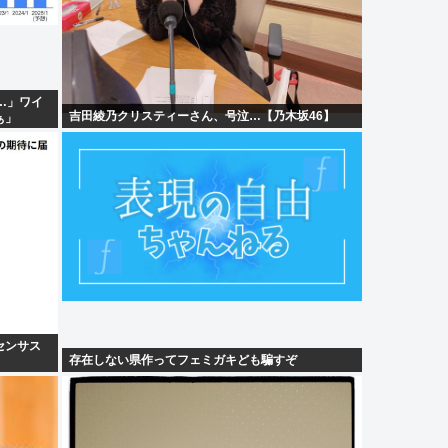
…」ワイ
吉田綾乃クリスティーさん、号泣…【乃木坂46】
ぁ」
センサス
存在しない県作ってフェミガキども騙すぞ