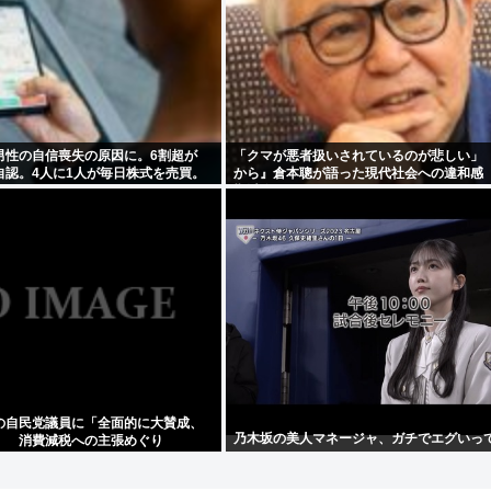
男性の自信喪失の原因に。6割超が
「クマが悪者扱いされているのが悲しい」
自認。4人に1人が毎日株式を売買。
から』倉本聰が語った現代社会への違和感 
期以降、ドラマはつまらなくなった」
の自民党議員に「全面的に大賛成、
乃木坂の美人マネージャ、ガチでエグいって
」 消費減税への主張めぐり