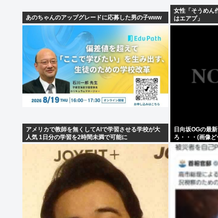
女性「そうめん
あのちゃんのアップグレードに応募した男の子www
はエアプ」
アメリカで教師を無くしてAIで学習させる学校が大
日向坂OGの最
人気 1日分の学習を2時間未満で可能に
ろ・・・(画像ど