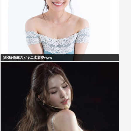
(画像)45歳のビキニ水着姿www