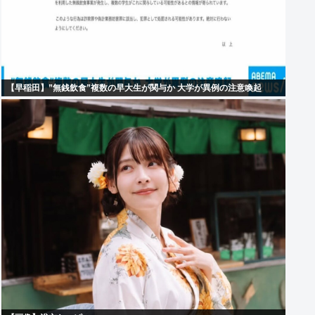
【早稲田】”無銭飲食”複数の早大生が関与か 大学が異例の注意喚起