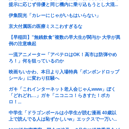
提示に応じず俳優と同じ機内に乗り込もうとし大混...
伊集院光「カレーにじゃがいもはいらない」
京大付属医の医療ミスこわすぎるな
【早稲田】”無銭飲食”複数の早大生が関与か 大学が異
例の注意喚起
一流アニメーター「アベテロはOK！高市は防弾やめ
ろ！」何を狙っているのか
映画ちいかわ、本日より入場特典「ボンボンドロップ
シール」に変わり狂騒へ
ガキ「これインターネット老人会じゃんwww」ぼく
「どれどれ…」ガキ「ニコニコ！らきすた！ボカ
ロ！...
中学生「ドラゴンボールは小学生が読む漫画 40歳以
上で読んでる人は恥ずかしいw」エックスで一万い...