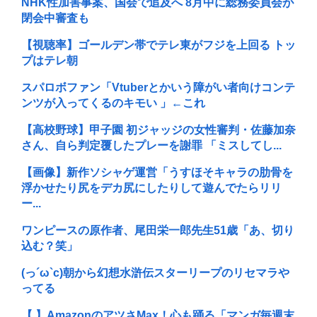
NHK性加害事案、国会で追及へ 8月中に総務委員会が
閉会中審査も
【視聴率】ゴールデン帯でテレ東がフジを上回る トッ
プはテレ朝
スパロボファン「Vtuberとかいう障がい者向けコンテ
ンツが入ってくるのキモい 」←これ
【高校野球】甲子園 初ジャッジの女性審判・佐藤加奈
さん、自ら判定覆したプレーを謝罪 「ミスしてし...
【画像】新作ソシャゲ運営「うすほそキャラの肋骨を
浮かせたり尻をデカ尻にしたりして遊んでたらリリ
ー...
ワンピースの原作者、尾田栄一郎先生51歳「あ、切り
込む？笑」
(っ´ω`c)朝から幻想水滸伝スターリープのリセマラや
ってる
【 】AmazonのアツさMax！心も踊る「マンガ毎週末