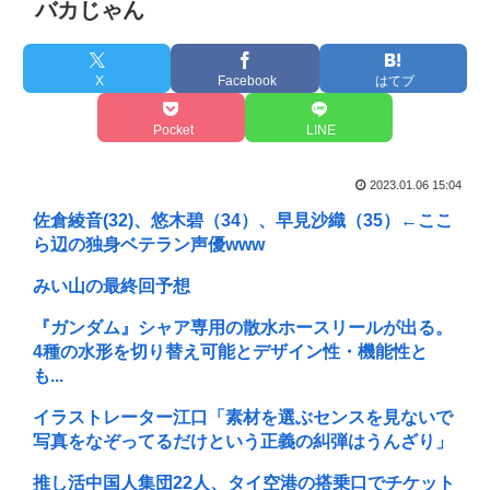
バカじゃん
X
Facebook
はてブ
Pocket
LINE
2023.01.06 15:04
佐倉綾音(32)、悠木碧（34）、早見沙織（35）←ここ
ら辺の独身ベテラン声優www
みい山の最終回予想
『ガンダム』シャア専用の散水ホースリールが出る。
4種の水形を切り替え可能とデザイン性・機能性と
も...
イラストレーター江口「素材を選ぶセンスを見ないで
写真をなぞってるだけという正義の糾弾はうんざり」
推し活中国人集団22人、タイ空港の搭乗口でチケット