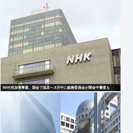
NHK性加害事案、国会で追及へ 8月中に総務委員会が閉会中審査も