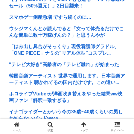
セール（50%還元）」2日目襲来！
スマホゲー倒産急増 ですら続くのに…
ウシジマくんとか読んでると「女って体売るだけでこ
んな簡単に数十万稼げんの？」と思うんやが
「はみ出し具合がそっくり」現役看護師グラドル、
「ONE PIECE」ナミの”リアル体型”コスプレ...
"テレビ大好き"高齢者の「テレビ離れ」が始まった
韓国音楽アーティスト 世界で通用します。日本音楽ア
ーティスト 聴かれてるの国内だけです。この違い...
ホロライブVtuberが洋画吹き替えをやった結果ww映
画ファン「解釈一致すぎる」
イナゴライダーとかいう今の35歳~40歳くらいの男し
か知らないバンドwww
中学生の射精ってすごいな
ホーム
検索
トップ
サイドバー