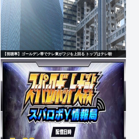
【視聴率】ゴールデン帯でテレ東がフジを上回る トップはテレ朝